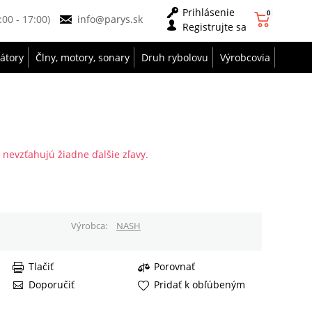
Prihlásenie
0
9:00 - 17:00)
info@parys.sk
Registrujte sa
zátory
Člny, motory, sonary
Druh rybolovu
Výrobcovia
 nevzťahujú žiadne ďalšie zľavy.
Výrobca
NASH
Tlačiť
Porovnať
Doporučiť
Pridať k obľúbeným