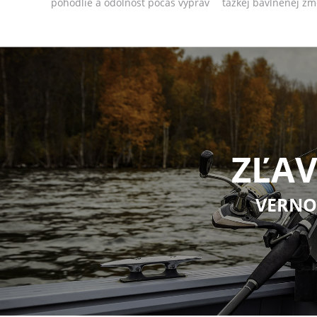
pohodlie a odolnosť počas výprav
ťažkej bavlnenej zm
v teplejšo...
unikátnym d...
ZĽAV
VERNO