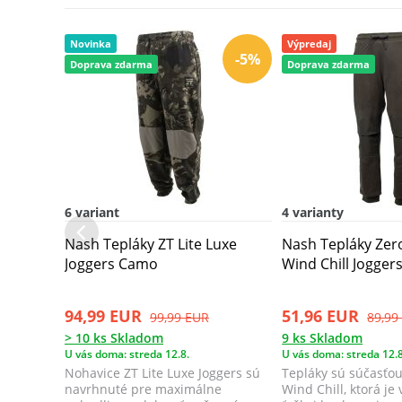
Novinka
Výpredaj
-5%
Doprava zdarma
Doprava zdarma
6 variant
4 varianty
Nash Tepláky ZT Lite Luxe
Nash Tepláky Zer
Joggers Camo
Wind Chill Joggers
94,99 EUR
51,96 EUR
99,99 EUR
89,99
> 10 ks Skladom
9 ks Skladom
U vás doma: streda 12.8.
U vás doma: streda 12.8
Nohavice ZT Lite Luxe Joggers sú
Tepláky sú súčasťou
navrhnuté pre maximálne
Wind Chill, ktorá je