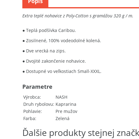
Popis
Extra teplé nohavice z Poly-Cotton s gramážou 320 g / m.
● Teplá podšívka Caribou.
● Zosilnené, 100% vodeodolné kolená.
● Dve vrecká na zips.
● Dvojité zakončenie nohavice.
● Dostupné vo veľkostiach Small-XXXL.
Parametre
Výrobca
NASH
Druh rybolovu
Kaprarina
Pohlavie
Pre mužov
Farba
Zelená
Ďalšie produkty stejnej znač