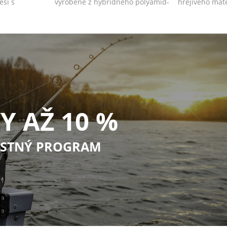
esi s
vyrobené z hybridného polyamid-
hrejivého mat
elas...
vnútornou vrst
Y AŽ 10 %
STNÝ PROGRAM