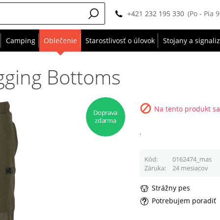
+421 232 195 330
(Po - Pia 
Camping
Oblečenie
Starostlivosť o úlovok
Stojany a signali
gging Bottoms
Na tento produkt sa
Doprava
zdarma
.
Kód
0162474_mas
Záruka
24 mesiacov
Strážny pes
Potrebujem poradiť