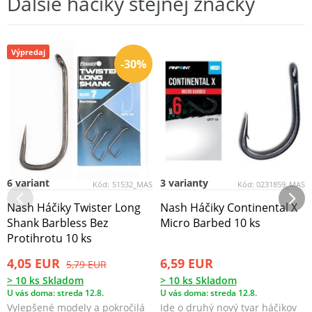
Ďalšie háčiky stejnej značky
Výpredaj
-30%
6 variant
3 varianty
Kód:
51532_MAS
Kód:
0231859_MAS
Nash Háčiky Twister Long
Nash Háčiky Continental X
Shank Barbless Bez
Micro Barbed 10 ks
Protihrotu 10 ks
4,05 EUR
6,59 EUR
5,79 EUR
> 10 ks Skladom
> 10 ks Skladom
U vás doma: streda 12.8.
U vás doma: streda 12.8.
Vylepšené modely a pokročilá
Ide o druhý nový tvar háčikov