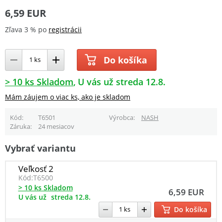
6,59 EUR
Zľava 3 % po
registrácii
Do košíka
> 10 ks Skladom
U vás už streda 12.8.
Mám záujem o viac ks, ako je skladom
Kód
T6501
Výrobca
NASH
Záruka
24 mesiacov
Vybrať variantu
Veľkosť 2
Kód:
T6500
> 10 ks Skladom
6,59 EUR
U vás už
streda 12.8.
Do košíka