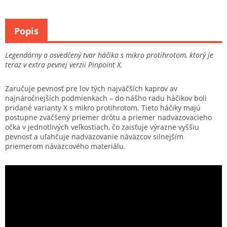
Popis
Legendárny a osvedčený tvar háčika s mikro protihrotom, ktorý je
teraz v extra pevnej verzii Pinpoint X.
Zaručuje pevnosť pre lov tých najväčších kaprov av
najnáročnejších podmienkach – do nášho radu háčikov boli
pridané varianty X s mikro protihrotom. Tieto háčiky majú
postupne zväčšený priemer drôtu a priemer nadväzovacieho
očka v jednotlivých veľkostiach, čo zaisťuje výrazne vyššiu
pevnosť a uľahčuje nadväzovanie náväzcov silnejším
priemerom náväzcového materiálu.