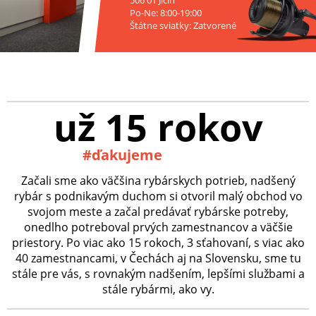
506 01 Jičín
Po-Ne: 8:00-19:00
Štátne sviatky: Zatvorené
už 15 rokov
#ďakujeme
Začali sme ako väčšina rybárskych potrieb, nadšený
rybár s podnikavým duchom si otvoril malý obchod vo
svojom meste a začal predávať rybárske potreby,
onedlho potreboval prvých zamestnancov a väčšie
priestory. Po viac ako 15 rokoch, 3 sťahovaní, s viac ako
40 zamestnancami, v Čechách aj na Slovensku, sme tu
stále pre vás, s rovnakým nadšením, lepšími službami a
stále rybármi, ako vy.