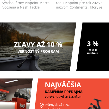
výroba- firmy Pinpoint Marca
radu Pinpoint pre rok 2025 s
Voosena a Nash Tackle
názvom Continental, ktorý je
spoločne vyvinuli do...
vyvinutý na ...
3 %
ZĽAVY AŽ 10 %
ihneď po
VERNOSTNÝ PROGRAM
registrácii
NAJVÄČŠIA
KAMENNÁ PREDAJŇA
VO VÝCHODNÝCH ČECHÁCH
Průmyslová 1292