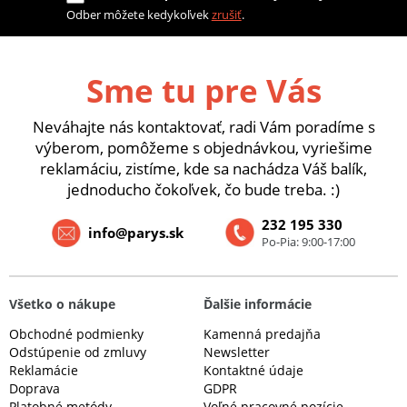
Odber môžete kedykoľvek
zrušiť
.
Sme tu pre Vás
Neváhajte nás kontaktovať, radi Vám poradíme s
výberom, pomôžeme s objednávkou, vyriešime
reklamáciu, zistíme, kde sa nachádza Váš balík,
jednoducho čokoľvek, čo bude treba. :)
232 195 330
info@parys.sk
Po-Pia: 9:00-17:00
Všetko o nákupe
Ďalšie informácie
Obchodné podmienky
Kamenná predajňa
Odstúpenie od zmluvy
Newsletter
Reklamácie
Kontaktné údaje
Doprava
GDPR
Platobné metódy
Voľné pracovné pozície