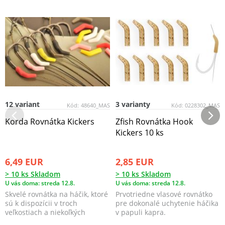
12 variant
3 varianty
Kód:
48640_MAS
Kód:
0228302_MAS
Korda Rovnátka Kickers
Zfish Rovnátka Hook
Kickers 10 ks
6,49 EUR
2,85 EUR
> 10 ks Skladom
> 10 ks Skladom
U vás doma: streda 12.8.
U vás doma: streda 12.8.
Skvelé rovnátka na háčik, ktoré
Prvotriedne vlasové rovnátko
sú k dispozícii v troch
pre dokonalé uchytenie háčika
veľkostiach a niekoľkých
v papuli kapra.
farebných prevedeni...