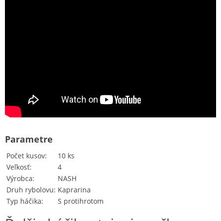
Parametre
Počet kusov
10 ks
Veľkosť
4
Výrobca
NASH
Druh rybolovu
Kaprarina
Typ háčika
S protihrotom