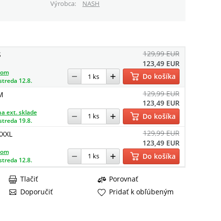
Výrobca
NASH
129,99 EUR
S
123,49 EUR
dom
Do košíka
streda 12.8.
129,99 EUR
M
123,49 EUR
a ext. sklade
Do košíka
streda 19.8.
129,99 EUR
XXXL
123,49 EUR
dom
Do košíka
streda 12.8.
Tlačiť
Porovnať
Doporučiť
Pridať k obľúbeným