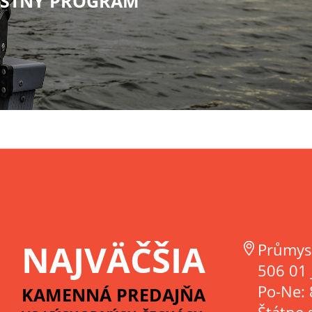
STNÝ PROGRAM
NAJVÄČŠIA
Průmys
506 01 
Po-Ne: 
KAMENNÁ PREDAJŇA