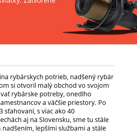
sviatky: Zatvorené
ina rybárskych potrieb, nadšený rybár
m si otvoril malý obchod vo svojom
ávať rybárske potreby, onedlho
amestnancov a väčšie priestory. Po
3 sťahovaní, s viac ako 40
chách aj na Slovensku, sme tu stále
 nadšením, lepšími službami a stále