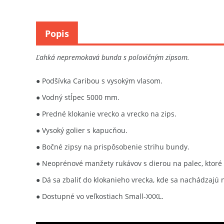
Popis
Ľahká nepremokavá bunda s polovičným zipsom.
● Podšívka Caribou s vysokým vlasom.
● Vodný stĺpec 5000 mm.
● Predné klokanie vrecko a vrecko na zips.
● Vysoký golier s kapucňou.
● Bočné zipsy na prispôsobenie strihu bundy.
● Neoprénové manžety rukávov s dierou na palec, ktoré
● Dá sa zbaliť do klokanieho vrecka, kde sa nachádzajú
● Dostupné vo veľkostiach Small-XXXL.