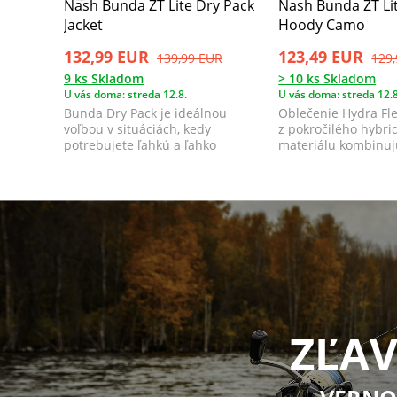
Nash Bunda ZT Lite Dry Pack
Nash Bunda ZT Lit
Jacket
Hoody Camo
132,99 EUR
123,49 EUR
139,99 EUR
129
9 ks Skladom
> 10 ks Skladom
U vás doma: streda 12.8.
U vás doma: streda 12.8
Bunda Dry Pack je ideálnou
Oblečenie Hydra Fle
voľbou v situáciách, kedy
z pokročilého hybr
potrebujete ľahkú a ľahko
materiálu kombinu
zbaliteľnú nepremokav...
polyamid-elastan s..
ZĽAV