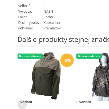
Veľkosť
S
Výrobca
NASH
Farba
Camo
Druh rybolovu
Kaprarina
Pohlavie
Pre mužov
Ďalšie produkty stejnej znač
Doprava zdarma
Doprava zdarma
-5%
5 variant
6 variant