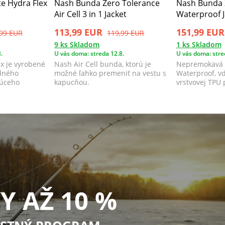
e Hydra Flex
Nash Bunda Zero Tolerance
Nash Bunda 
Air Cell 3 in 1 Jacket
Waterproof 
113,99 EUR
151,99 EUR
,99 EUR
119,99 EUR
9 ks Skladom
1 ks Skladom
.
U vás doma: streda 12.8.
U vás doma: stre
x je vyrobené
Nash Air Cell bunda, ktorú je
Nepremokavá 
idného
možné ľahko premeniť na vestu s
Waterproof, vď
júceho
kapucňou.
vrstvovej TPU 
.
membráne pon
Y AŽ 10 %