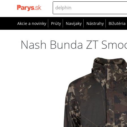
Akcie a novinky
Prúty
Navijaky
Nástrahy
Bižutéria
Nash Bunda ZT Smoc