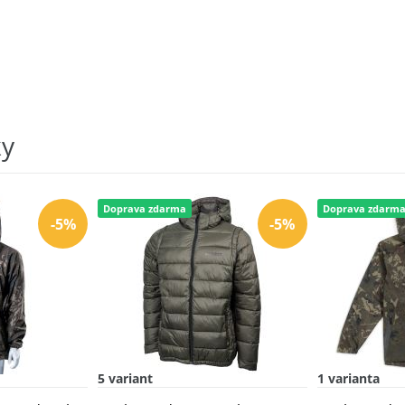
ky
Doprava zdarma
Doprava zdarm
-5%
-5%
5 variant
1 varianta