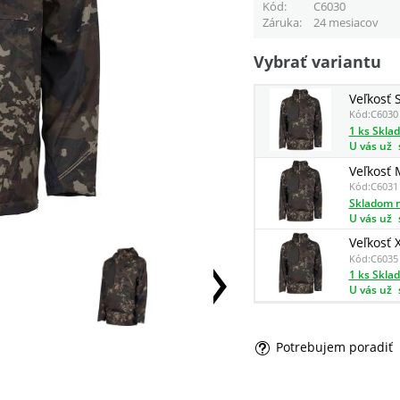
Kód
C6030
Záruka
24 mesiacov
Vybrať variantu
Veľkosť 
Kód:
C6030
1 ks Skla
U vás už
Veľkosť 
Kód:
C6031
Skladom n
U vás už
Veľkosť 
Kód:
C6035
1 ks Skla
U vás už
Potrebujem poradiť