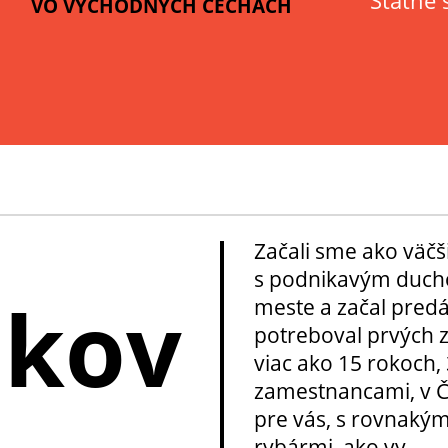
Štátne 
VO VÝCHODNÝCH ČECHÁCH
Začali sme ako väčš
s podnikavým ducho
okov
meste a začal pred
potreboval prvých z
viac ako 15 rokoch, 
zamestnancami, v Če
pre vás, s rovnakým
rybármi, ako vy.