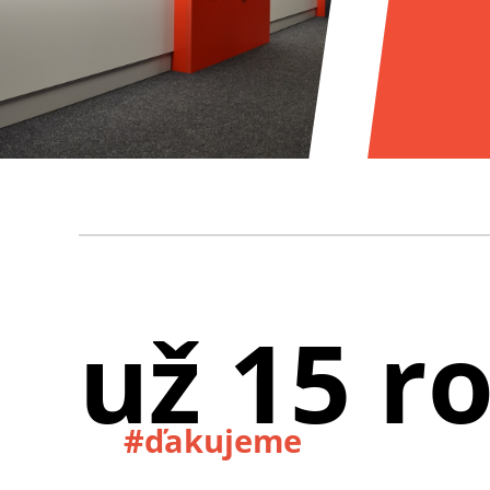
už 15 r
#ďakujeme