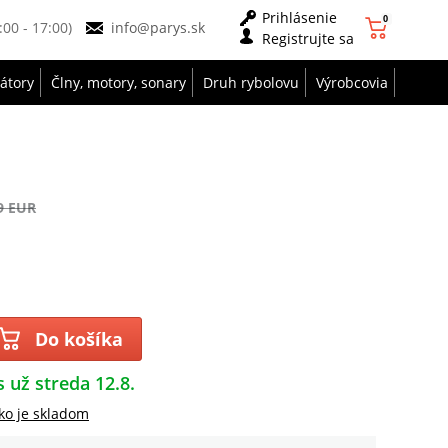
Prihlásenie
0
9:00 - 17:00)
info@parys.sk
Registrujte sa
zátory
Člny, motory, sonary
Druh rybolovu
Výrobcovia
9 EUR
Do košíka
s už streda 12.8.
ko je skladom