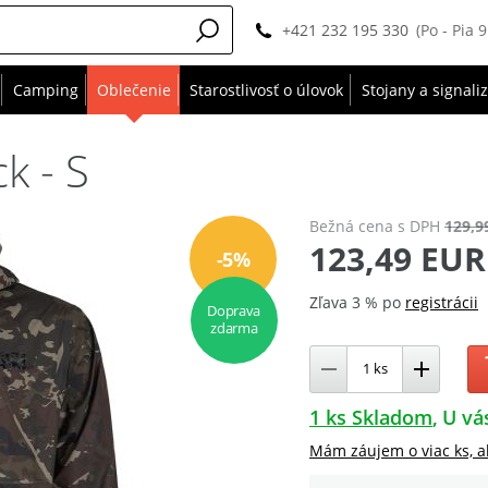
+421 232 195 330
(Po - Pia 
Camping
Oblečenie
Starostlivosť o úlovok
Stojany a signali
k - S
Bežná cena
s DPH
129,9
123,49 EUR
-5%
Zľava 3 % po
registrácii
Doprava
zdarma
1 ks Skladom
U vá
Mám záujem o viac ks, a