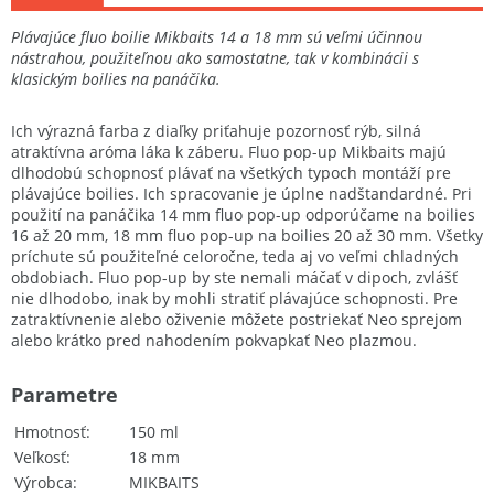
Plávajúce fluo boilie Mikbaits 14 a 18 mm sú veľmi účinnou
nástrahou, použiteľnou ako samostatne, tak v kombinácii s
klasickým boilies na panáčika.
Ich výrazná farba z diaľky priťahuje pozornosť rýb, silná
atraktívna aróma láka k záberu. Fluo pop-up Mikbaits majú
dlhodobú schopnosť plávať na všetkých typoch montáží pre
plávajúce boilies. Ich spracovanie je úplne nadštandardné. Pri
použití na panáčika 14 mm fluo pop-up odporúčame na boilies
16 až 20 mm, 18 mm fluo pop-up na boilies 20 až 30 mm. Všetky
príchute sú použiteľné celoročne, teda aj vo veľmi chladných
obdobiach. Fluo pop-up by ste nemali máčať v dipoch, zvlášť
nie dlhodobo, inak by mohli stratiť plávajúce schopnosti. Pre
zatraktívnenie alebo oživenie môžete postriekať Neo sprejom
alebo krátko pred nahodením pokvapkať Neo plazmou.
Parametre
Hmotnosť
150 ml
Veľkosť
18 mm
Výrobca
MIKBAITS