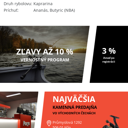
Druh rybolovu
Kaprarina
Príchuť
Ananás, Butyric (NBA)
3 %
ZĽAVY AŽ 10 %
ihneď po
VERNOSTNÝ PROGRAM
registrácii
NAJVÄČŠIA
KAMENNÁ PREDAJŇA
VO VÝCHODNÝCH ČECHÁCH
Průmyslová 1292
506 01 Jičín