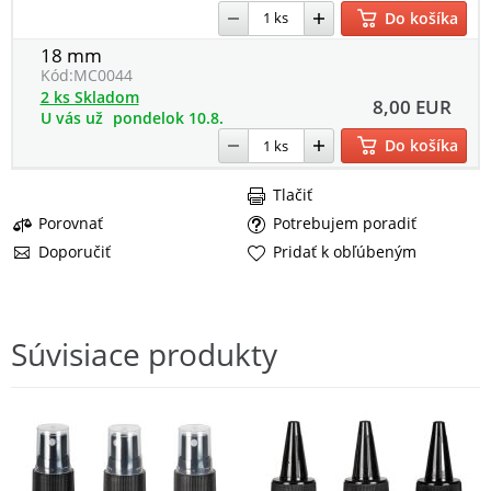
Do košíka
18 mm
Kód:
MC0044
2 ks Skladom
8,00 EUR
U vás už
pondelok 10.8.
Do košíka
Tlačiť
Porovnať
Potrebujem poradiť
Doporučiť
Pridať k obľúbeným
Súvisiace produkty