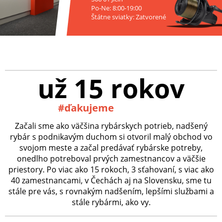
Po-Ne: 8:00-19:00
Štátne sviatky: Zatvorené
už 15 rokov
#ďakujeme
Začali sme ako väčšina rybárskych potrieb, nadšený
rybár s podnikavým duchom si otvoril malý obchod vo
svojom meste a začal predávať rybárske potreby,
onedlho potreboval prvých zamestnancov a väčšie
priestory. Po viac ako 15 rokoch, 3 sťahovaní, s viac ako
40 zamestnancami, v Čechách aj na Slovensku, sme tu
stále pre vás, s rovnakým nadšením, lepšími službami a
stále rybármi, ako vy.