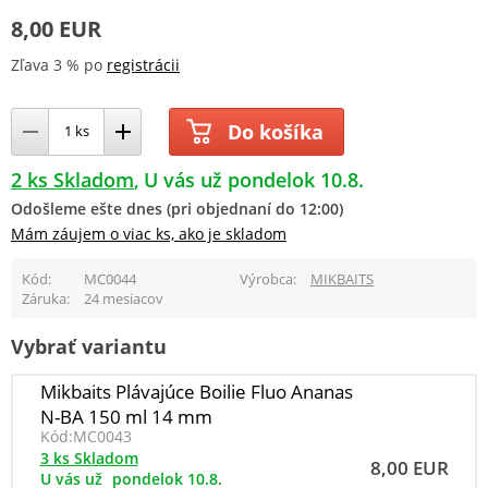
8,00 EUR
Zľava 3 % po
registrácii
Do košíka
2 ks Skladom
U vás už pondelok 10.8.
Odošleme ešte dnes (pri objednaní do 12:00)
Mám záujem o viac ks, ako je skladom
Kód
MC0044
Výrobca
MIKBAITS
Záruka
24 mesiacov
Vybrať variantu
Mikbaits Plávajúce Boilie Fluo Ananas
N-BA 150 ml 14 mm
Kód:
MC0043
3 ks Skladom
8,00 EUR
U vás už
pondelok 10.8.