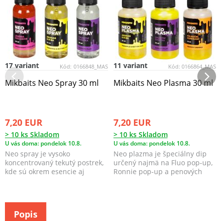
17 variant
11 variant
Kód:
0166848_MAS
Kód:
0166864_MAS
Mikbaits Neo Spray 30 ml
Mikbaits Neo Plasma 30 ml
7,20 EUR
7,20 EUR
> 10 ks Skladom
> 10 ks Skladom
U vás doma: pondelok 10.8.
U vás doma: pondelok 10.8.
Neo spray je vysoko
Neo plazma je špeciálny dip
koncentrovaný tekutý postrek,
určený najmä na Fluo pop-up,
kde sú okrem esencie aj
Ronnie pop-up a penových
koncentrované sladidlá a c...
Zip-up.
Popis