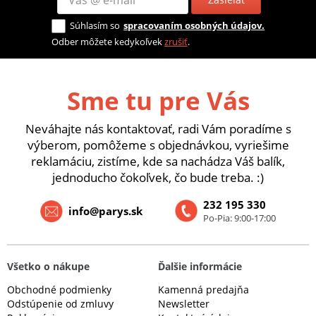
Súhlasím so
spracovaním osobných údajov.
Odber môžete kedykoľvek
zrušiť
.
Sme tu pre Vás
Neváhajte nás kontaktovať, radi Vám poradíme s
výberom, pomôžeme s objednávkou, vyriešime
reklamáciu, zistíme, kde sa nachádza Váš balík,
jednoducho čokoľvek, čo bude treba. :)
232 195 330
info@parys.sk
Po-Pia: 9:00-17:00
Všetko o nákupe
Ďalšie informácie
Obchodné podmienky
Kamenná predajňa
Odstúpenie od zmluvy
Newsletter