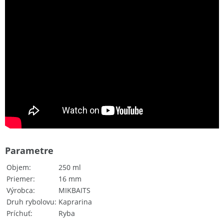
Parametre
Objem
250 ml
Priemer
16 mm
Výrobca
MIKBAITS
Druh rybolovu
Kaprarina
Príchuť
Ryba