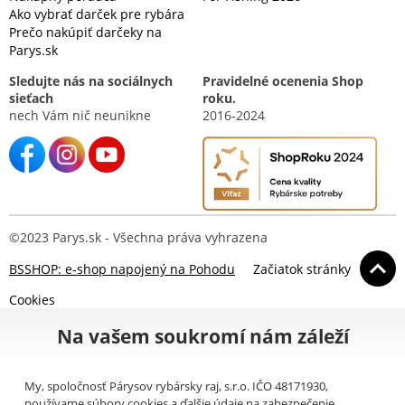
Ako vybrať darček pre rybára
Prečo nakúpiť darčeky na
Parys.sk
Sledujte nás na sociálnych
Pravidelné ocenenia Shop
sieťach
roku.
nech Vám nič neunikne
2016-2024
©2023 Parys.sk - Všechna práva vyhrazena
BSSHOP: e-shop napojený na Pohodu
Začiatok stránky
Cookies
Na vašem soukromí nám záleží
My, spoločnosť Párysov rybársky raj, s.r.o. IČO 48171930,
používame súbory cookies a ďalšie údaje na zabezpečenie