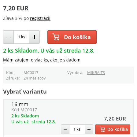
7,20 EUR
Zľava 3 % po
registrácii
Do košíka
2 ks Skladom
U vás už streda 12.8.
Mám záujem o viac ks, ako je skladom
Kód
MC0017
Výrobca
MIKBAITS
Záruka
24 mesiacov
Vybrať variantu
16 mm
Kód:
MC0017
2 ks Skladom
7,20 EUR
U vás už
streda 12.8.
Do košíka