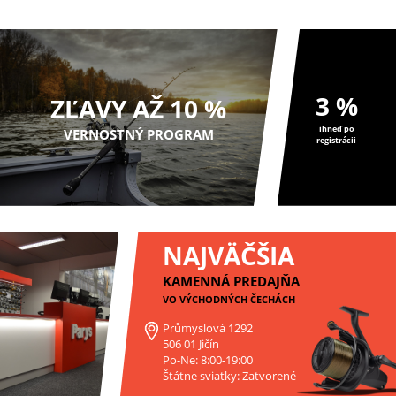
3 %
ZĽAVY AŽ 10 %
ihneď po
VERNOSTNÝ PROGRAM
registrácii
NAJVÄČŠIA
KAMENNÁ PREDAJŇA
VO VÝCHODNÝCH ČECHÁCH
Průmyslová 1292
506 01 Jičín
Po-Ne: 8:00-19:00
Štátne sviatky: Zatvorené