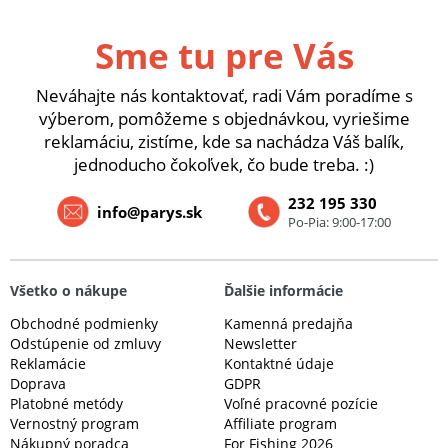
Sme tu pre Vás
Neváhajte nás kontaktovať, radi Vám poradíme s
výberom, pomôžeme s objednávkou, vyriešime
reklamáciu, zistíme, kde sa nachádza Váš balík,
jednoducho čokoľvek, čo bude treba. :)
232 195 330
info@parys.sk
Po-Pia: 9:00-17:00
Všetko o nákupe
Ďalšie informácie
Obchodné podmienky
Kamenná predajňa
Odstúpenie od zmluvy
Newsletter
Reklamácie
Kontaktné údaje
Doprava
GDPR
Platobné metódy
Voľné pracovné pozície
Vernostný program
Affiliate program
Nákupný poradca
For Fishing 2026