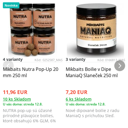
Novinka
4 varianty
3 varianty
Kód:
0252587_MAS
Kód:
0166813_MAS
Mikbaits Nutra Pop-Up 20
Mikbaits Boilie v Dipe
mm 250 ml
ManiaQ Slaneček 250 ml
11,96 EUR
7,20 EUR
10 ks Skladom
6 ks Skladom
U vás doma: streda 12.8.
U vás doma: streda 12.8.
NUTRA pop-up sú úžasné
Nové dipované boilie z radu
prírodné plávajúce boilies,
ManiaQ s príchuťou Sleď.
ktoré obsahujú 6% GLM, 6%
pečeňového extraktu a ď...