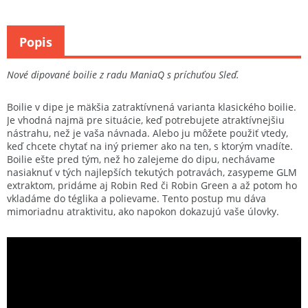
Popis
Nové dipované boilie z radu ManiaQ s príchuťou Sleď.
Boilie v dipe je mäkšia zatraktívnená varianta klasického boilie.
Je vhodná najmä pre situácie, keď potrebujete atraktívnejšiu
nástrahu, než je vaša návnada. Alebo ju môžete použiť vtedy,
keď chcete chytať na iný priemer ako na ten, s ktorým vnadíte.
Boilie ešte pred tým, než ho zalejeme do dipu, nechávame
nasiaknuť v tých najlepších tekutých potravách, zasypeme GLM
extraktom, pridáme aj Robin Red či Robin Green a až potom ho
vkladáme do téglika a polievame. Tento postup mu dáva
mimoriadnu atraktivitu, ako napokon dokazujú vaše úlovky.