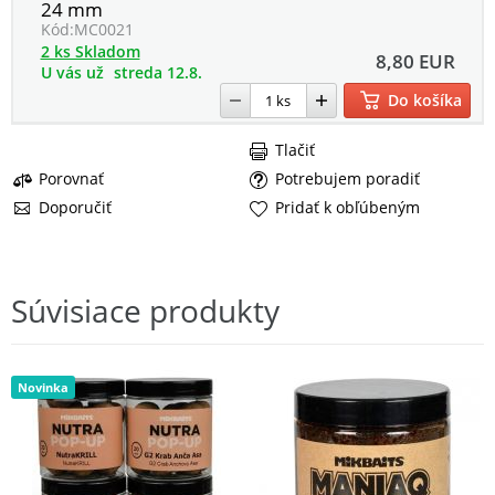
24 mm
Kód:
MC0021
2 ks Skladom
8,80 EUR
U vás už
streda 12.8.
Do košíka
Tlačiť
Porovnať
Potrebujem poradiť
Doporučiť
Pridať k obľúbeným
Súvisiace produkty
Novinka