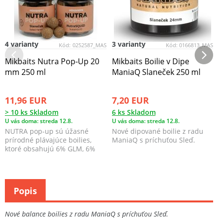
4 varianty
3 varianty
Kód:
0252587_MAS
Kód:
0166813_MAS
Mikbaits Nutra Pop-Up 20
Mikbaits Boilie v Dipe
mm 250 ml
ManiaQ Slaneček 250 ml
11,96 EUR
7,20 EUR
> 10 ks Skladom
6 ks Skladom
U vás doma: streda 12.8.
U vás doma: streda 12.8.
NUTRA pop-up sú úžasné
Nové dipované boilie z radu
prírodné plávajúce boilies,
ManiaQ s príchuťou Sleď.
ktoré obsahujú 6% GLM, 6%
pečeňového extraktu a ď...
Popis
Nové balance boilies z radu ManiaQ s príchuťou Sleď.