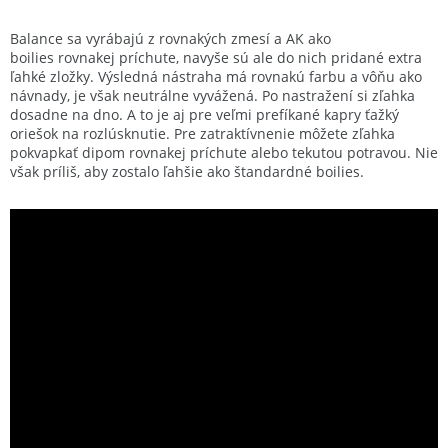
Balance sa vyrábajú z rovnakých zmesí a AK ako
boilies rovnakej príchute, navyše sú ale do nich pridané extra
ľahké zložky. Výsledná nástraha má rovnakú farbu a vôňu ako
návnady, je však neutrálne vyvážená. Po nastražení si zľahka
dosadne na dno. A to je aj pre veľmi prefíkané kapry ťažký
oriešok na rozlúsknutie. Pre zatraktívnenie môžete zľahka
pokvapkať dipom rovnakej príchute alebo tekutou potravou. Nie
však príliš, aby zostalo ľahšie ako štandardné boilies.