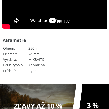
Parametre
Objem
250 ml
Priemer
24 mm
Výrobca
MIKBAITS
Druh rybolovu
Kaprarina
Príchuť
Ryba
3 %
ZĽAVY AŽ 10 %