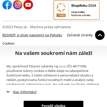
©2023 Parys.sk - Všechna práva vyhrazena
BSSHOP: e-shop napojený na Pohodu
Začiatok stránky
Cookies
Na vašem soukromí nám záleží
My, spoločnosť Párysov rybársky raj, s.r.o. IČO 48171930,
používame súbory cookies a ďalšie údaje na zabezpečenie
funkčnosti webu. S Vaším súhlasom k personalizácii obsahu a
reklám, poskytovaniu funkcií sociálnych médií a analýze našej
návštevnosti. Informácie o tom, ako náš web používate, zdieľame
so svojimi partnermi pre sociálne médiá, inzerciu a analýzy
Viac informácií
(napríklad Google).
Tu
si môžete prečítať, ako tieto informácie
Google používa. Partneri tieto údaje môžu kombinovať s ďalšími
Nevyhnutné cookies
informáciami, ktoré ste im poskytli alebo ktoré získali v dôsledku
Povoliť všetko
toho, že používate ich služby. Tieto údaje zahŕňajú cookies, dáta z