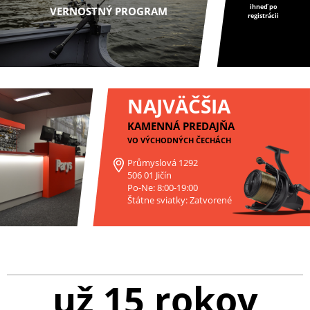
ihneď po
VERNOSTNÝ PROGRAM
registrácii
NAJVÄČŠIA
KAMENNÁ PREDAJŇA
VO VÝCHODNÝCH ČECHÁCH
Průmyslová 1292
506 01 Jičín
Po-Ne: 8:00-19:00
Štátne sviatky: Zatvorené
už 15 rokov