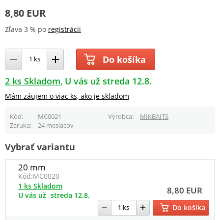
8,80 EUR
Zľava 3 % po
registrácii
Do košíka
2 ks Skladom
U vás už streda 12.8.
Mám záujem o viac ks, ako je skladom
Kód
MC0021
Výrobca
MIKBAITS
Záruka
24 mesiacov
Vybrať variantu
20 mm
Kód:
MC0020
1 ks Skladom
8,80 EUR
U vás už
streda 12.8.
Do košíka