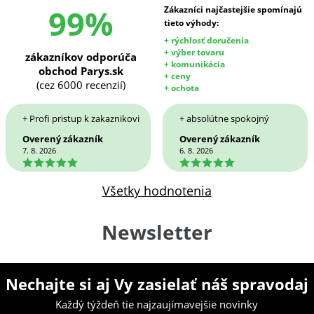
99%
Zákazníci najčastejšie spomínajú
tieto výhody:
+ rýchlosť doručenia
+ výber tovaru
zákazníkov odporúča
+ komunikácia
obchod Parys.sk
+ ceny
(cez 6000 recenzií)
+ ochota
+ Profi pristup k zakaznikovi
+ absolútne spokojný
Overený zákazník
Overený zákazník
7. 8. 2026
6. 8. 2026
5
5
Všetky hodnotenia
Newsletter
Nechajte si aj Vy zasielať náš spravodaj
Každý týždeň tie najzaujímavejšie novinky