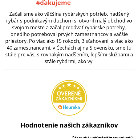
#ďakujeme
Začali sme ako väčšina rybárskych potrieb, nadšený
rybár s podnikavým duchom si otvoril malý obchod vo
svojom meste a začal predávať rybárske potreby,
onedlho potreboval prvých zamestnancov a väčšie
priestory. Po viac ako 15 rokoch, 3 sťahovaní, s viac ako
40 zamestnancami, v Čechách aj na Slovensku, sme tu
stále pre vás, s rovnakým nadšením, lepšími službami a
stále rybármi, ako vy.
Hodnotenie našich zákazníkov
Zákazníci najčastejšie spomínajú