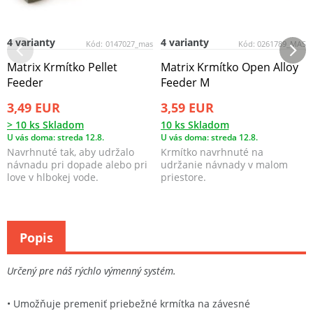
4 varianty
4 varianty
Kód:
0147027_mas
Kód:
0261789_MAS
Matrix Krmítko Pellet
Matrix Krmítko Open Alloy
Feeder
Feeder M
3,49 EUR
3,59 EUR
> 10 ks Skladom
10 ks Skladom
U vás doma: streda 12.8.
U vás doma: streda 12.8.
Navrhnuté tak, aby udržalo
Krmítko navrhnuté na
návnadu pri dopade alebo pri
udržanie návnady v malom
love v hlbokej vode.
priestore.
Popis
Určený pre náš rýchlo výmenný systém.
• Umožňuje premeniť priebežné krmítka na závesné