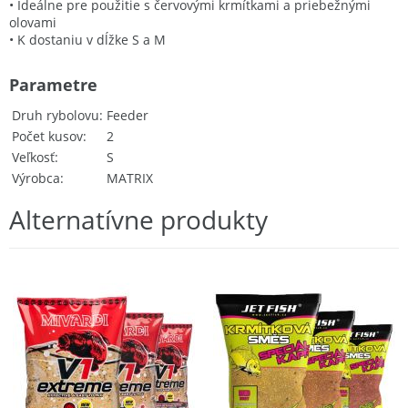
• Ideálne pre použitie s červovými krmítkami a priebežnými
olovami
• K dostaniu v dĺžke S a M
Parametre
Druh rybolovu
Feeder
Počet kusov
2
Veľkosť
S
Výrobca
MATRIX
Alternatívne produkty