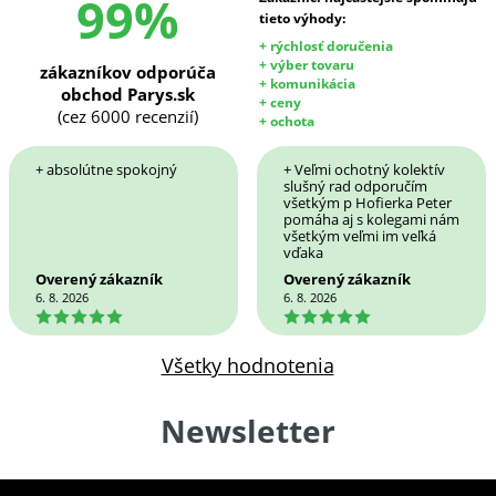
99%
tieto výhody:
+ rýchlosť doručenia
+ výber tovaru
zákazníkov odporúča
+ komunikácia
obchod Parys.sk
+ ceny
(cez 6000 recenzií)
+ ochota
+ absolútne spokojný
+ Veľmi ochotný kolektív
slušný rad odporučím
všetkým p Hofierka Peter
pomáha aj s kolegami nám
všetkým veľmi im veľká
vďaka
Overený zákazník
Overený zákazník
6. 8. 2026
6. 8. 2026
5
5
Všetky hodnotenia
Newsletter