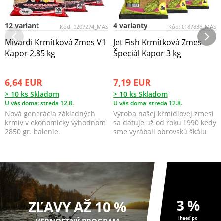
12 variant
4 varianty
Kód:
0207274_MAS
Kód:
0187836_MAS
Mivardi Krmítková Zmes V1
Jet Fish Krmítková Zmes
Kapor 2,85 kg
Špeciál Kapor 3 kg
6,64 EUR
7,19 EUR
> 10 ks Skladom
> 10 ks Skladom
U vás doma: streda 12.8.
U vás doma: streda 12.8.
Nová generácia základných
Výroba našej kŕmidlovej zmesi
krmív v ekonomicky výhodnom
sa datuje už od roku 1990 kedy
2850 gr. balenie.
sme vyrábali obrovskú škálu
všetkých mo...
3 %
ZĽAVY AŽ 10 %
ihneď po