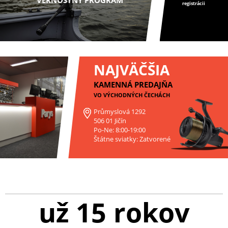
VERNOSTNÝ PROGRAM
registrácii
NAJVÄČŠIA
KAMENNÁ PREDAJŇA
VO VÝCHODNÝCH ČECHÁCH
Průmyslová 1292
506 01 Jičín
Po-Ne: 8:00-19:00
Štátne sviatky: Zatvorené
už 15 rokov