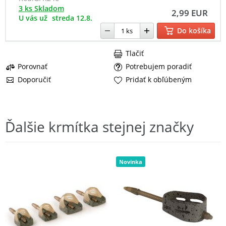
3 ks Skladom
2,99 EUR
U vás už
streda 12.8.
Do košíka
Tlačiť
Porovnať
Potrebujem poradiť
Doporučiť
Pridať k obľúbeným
Ďalšie krmítka stejnej značky
Novinka