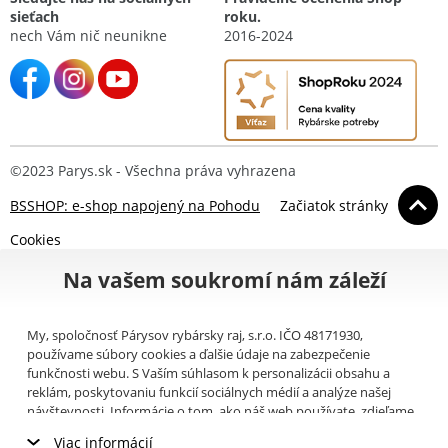
sieťach
roku.
nech Vám nič neunikne
2016-2024
©2023 Parys.sk - Všechna práva vyhrazena
BSSHOP: e-shop napojený na Pohodu
Začiatok stránky
Cookies
Na vašem soukromí nám záleží
My, spoločnosť Párysov rybársky raj, s.r.o. IČO 48171930,
používame súbory cookies a ďalšie údaje na zabezpečenie
funkčnosti webu. S Vaším súhlasom k personalizácii obsahu a
reklám, poskytovaniu funkcií sociálnych médií a analýze našej
návštevnosti. Informácie o tom, ako náš web používate, zdieľame
so svojimi partnermi pre sociálne médiá, inzerciu a analýzy
Viac informácií