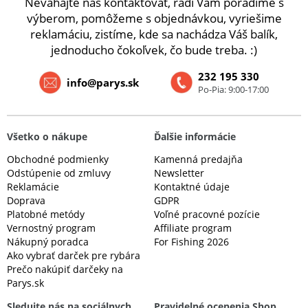
Neváhajte nás kontaktovať, radi Vám poradíme s
výberom, pomôžeme s objednávkou, vyriešime
reklamáciu, zistíme, kde sa nachádza Váš balík,
jednoducho čokoľvek, čo bude treba. :)
232 195 330
info@parys.sk
Po-Pia: 9:00-17:00
Všetko o nákupe
Ďalšie informácie
Obchodné podmienky
Kamenná predajňa
Odstúpenie od zmluvy
Newsletter
Reklamácie
Kontaktné údaje
Doprava
GDPR
Platobné metódy
Voľné pracovné pozície
Vernostný program
Affiliate program
Nákupný poradca
For Fishing 2026
Ako vybrať darček pre rybára
Prečo nakúpiť darčeky na
Parys.sk
Sledujte nás na sociálnych
Pravidelné ocenenia Shop