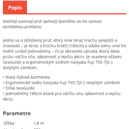
Popis
Kvalitný sumcový prút vyvinutý špeciálne na lov sumcov
vertikálnou prívlačou.
Jedná sa o obľúbený prút, ktorý sme teraz trochu vylepšili a
inovovali – je teraz o trochu kratší (180cm) a vďaka tomu sme ho
mohli urobiť jednodielny – čo je obrovská výhoda, ktorá dáva
prútu väčšiu silu, výkonnosť a lepšiu akciu. Je osadený očkami
SeaGuide a ergonomickým sedlom navijaka Fuji TVS-TJS s
dvojitým zámkom.
• Nová štýlová kozmetika
• Ergonomické sedlo navijaka Fuji TVS-TJS s dvojitým zámkom
• Očká SeaGuide
• Jednodielny 180cm blank pre väčšiu silu, výkonnosť a lepšiu
akciu
Parametre
Dĺžka
1,8 m