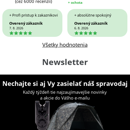
(cez 6000 recenzií)
+ ochota
+ Profi pristup k zakaznikovi
+ absolútne spokojný
Overený zákazník
Overený zákazník
7. 8. 2026
6. 8. 2026
5
5
Všetky hodnotenia
Newsletter
Nechajte si aj Vy zasielať náš spravodaj
Každý týždeň tie najzaujímavejšie novinky
a akcie do Vášho e-mailu