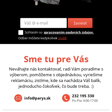
Zasielať
Súhlasím so
spracovaním osobných údajov.
Odber môžete kedykoľvek
zrušiť
.
Sme tu pre Vás
Neváhajte nás kontaktovať, radi Vám poradíme s
výberom, pomôžeme s objednávkou, vyriešime
reklamáciu, zistíme, kde sa nachádza Váš balík,
jednoducho čokoľvek, čo bude treba. :)
232 195 330
info@parys.sk
Po-Pia: 9:00-17:00