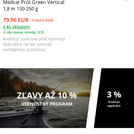
Madcat Prút Green Vertical
1,8 m 150-250 g
79,96 EUR
114,99 EUR
3 ks Skladom
U vás doma: streda 12.8.
Kvalitný sumcový prút vyvinutý
špeciálne na lov sumcov
vertikálnou prívlačou.
3 %
ZĽAVY AŽ 10 %
ihneď po
VERNOSTNÝ PROGRAM
registrácii