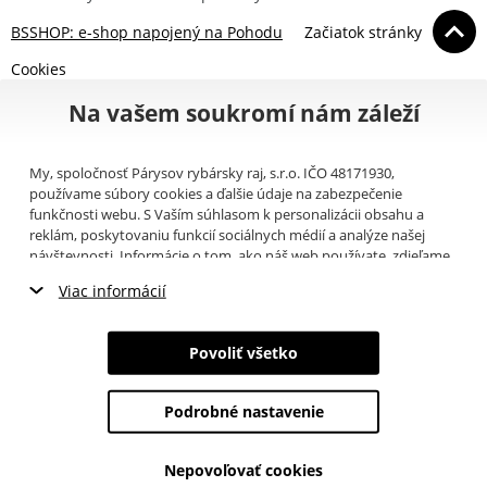
BSSHOP: e-shop napojený na Pohodu
Začiatok stránky
Cookies
Na vašem soukromí nám záleží
My, spoločnosť Párysov rybársky raj, s.r.o. IČO 48171930,
používame súbory cookies a ďalšie údaje na zabezpečenie
funkčnosti webu. S Vaším súhlasom k personalizácii obsahu a
reklám, poskytovaniu funkcií sociálnych médií a analýze našej
návštevnosti. Informácie o tom, ako náš web používate, zdieľame
so svojimi partnermi pre sociálne médiá, inzerciu a analýzy
Viac informácií
(napríklad Google).
Tu
si môžete prečítať, ako tieto informácie
Google používa. Partneri tieto údaje môžu kombinovať s ďalšími
Nevyhnutné cookies
informáciami, ktoré ste im poskytli alebo ktoré získali v dôsledku
Povoliť všetko
toho, že používate ich služby. Tieto údaje zahŕňajú cookies, dáta z
Marketingové cookies
ďalších úložísk, IP adresu a ďalšie informácie spojené s prezeraním
webu. Svoj súhlas so spracovaním cookies môžete odvolať
tu
.
Podrobné nastavenie
Analytické cookies
Nepovoľovať cookies
Údaje o používateľoch