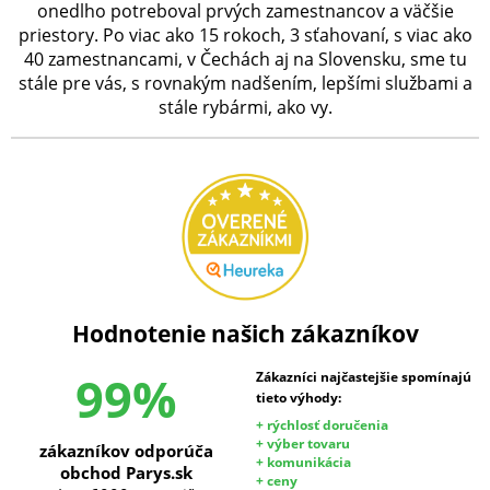
onedlho potreboval prvých zamestnancov a väčšie
priestory. Po viac ako 15 rokoch, 3 sťahovaní, s viac ako
40 zamestnancami, v Čechách aj na Slovensku, sme tu
stále pre vás, s rovnakým nadšením, lepšími službami a
stále rybármi, ako vy.
Hodnotenie našich zákazníkov
99%
Zákazníci najčastejšie spomínajú
tieto výhody:
+ rýchlosť doručenia
+ výber tovaru
zákazníkov odporúča
+ komunikácia
obchod Parys.sk
+ ceny