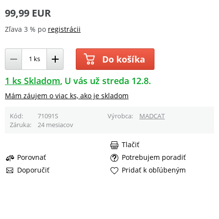
99,99 EUR
Zľava 3 % po
registrácii
Do košíka
1 ks Skladom
U vás už streda 12.8.
Mám záujem o viac ks, ako je skladom
Kód
71091S
Výrobca
MADCAT
Záruka
24 mesiacov
Tlačiť
Porovnať
Potrebujem poradiť
Doporučiť
Pridať k obľúbeným