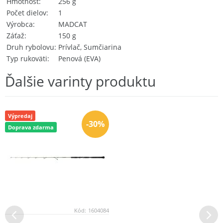
Hmotnosť
256 g
Počet dielov
1
Výrobca
MADCAT
Záťaž
150 g
Druh rybolovu
Prívlač, Sumčiarina
Typ rukoväti
Penová (EVA)
Ďalšie varinty produktu
Výpredaj
-30%
Doprava zdarma
Kód:
1604084