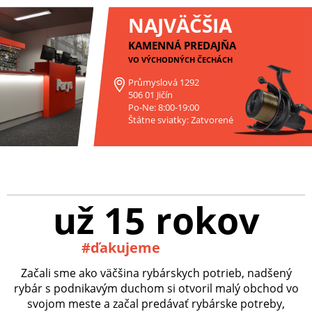
NAJVÄČŠIA
KAMENNÁ PREDAJŇA
VO VÝCHODNÝCH ČECHÁCH
Průmyslová 1292
506 01 Jičín
Po-Ne: 8:00-19:00
Štátne sviatky: Zatvorené
už 15 rokov
#ďakujeme
Začali sme ako väčšina rybárskych potrieb, nadšený
rybár s podnikavým duchom si otvoril malý obchod vo
svojom meste a začal predávať rybárske potreby,