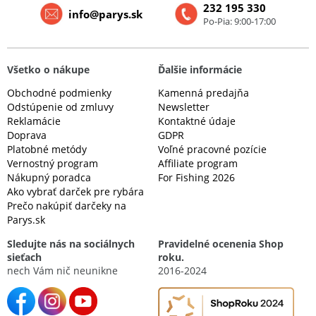
232 195 330
info@parys.sk
Po-Pia: 9:00-17:00
Všetko o nákupe
Ďalšie informácie
Obchodné podmienky
Kamenná predajňa
Odstúpenie od zmluvy
Newsletter
Reklamácie
Kontaktné údaje
Doprava
GDPR
Platobné metódy
Voľné pracovné pozície
Vernostný program
Affiliate program
Nákupný poradca
For Fishing 2026
Ako vybrať darček pre rybára
Prečo nakúpiť darčeky na
Parys.sk
Sledujte nás na sociálnych
Pravidelné ocenenia Shop
sieťach
roku.
nech Vám nič neunikne
2016-2024