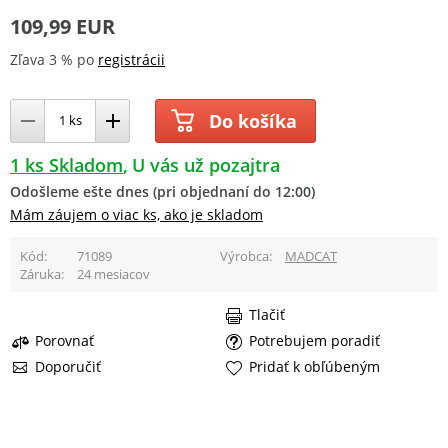
109,99 EUR
Zľava 3 % po
registrácii
Do košíka
1 ks Skladom
U vás už pozajtra
Odošleme ešte dnes (pri objednaní do 12:00)
Mám záujem o viac ks, ako je skladom
Kód
71089
Výrobca
MADCAT
Záruka
24 mesiacov
Tlačiť
Porovnať
Potrebujem poradiť
Doporučiť
Pridať k obľúbeným