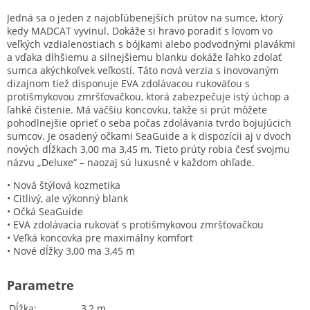
Jedná sa o jeden z najobľúbenejších prútov na sumce, ktorý
kedy MADCAT vyvinul. Dokáže si hravo poradiť s lovom vo
veľkých vzdialenostiach s bójkami alebo podvodnými plavákmi
a vďaka dlhšiemu a silnejšiemu blanku dokáže ľahko zdolať
sumca akýchkoľvek veľkostí. Táto nová verzia s inovovaným
dizajnom tiež disponuje EVA zdolávacou rukoväťou s
protišmykovou zmršťovačkou, ktorá zabezpečuje istý úchop a
ľahké čistenie. Má väčšiu koncovku, takže si prút môžete
pohodlnejšie oprieť o seba počas zdolávania tvrdo bojujúcich
sumcov. Je osadený očkami SeaGuide a k dispozícii aj v dvoch
nových dĺžkach 3,00 ma 3,45 m. Tieto prúty robia česť svojmu
názvu „Deluxe“ – naozaj sú luxusné v každom ohľade.
• Nová štýlová kozmetika
• Citlivý, ale výkonný blank
• Očká SeaGuide
• EVA zdolávacia rukoväť s protišmykovou zmršťovačkou
• Veľká koncovka pre maximálny komfort
• Nové dĺžky 3,00 ma 3,45 m
Parametre
Dĺžka
3,2 m