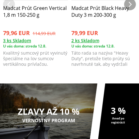
Madcat Prút Green Vertical
Madcat Prút Black Heavy
1,8 m 150-250 g
Duty 3 m 200-300 g
79,96 EUR
79,99 EUR
114,99 EUR
3 ks Skladom
2 ks Skladom
U vás doma: streda 12.8.
U vás doma: streda 12.8.
Kvalitný sumcový prút vyvinutý
Táto rada sa nazýva "Heavy
špeciálne na lov sumcov
Duty", pretože tieto prúty sú
vertikálnou prívlačou.
navrhnuté tak, aby vydržali
určitú mieru hr...
3 %
ZĽAVY AŽ 10 %
ihneď po
VERNOSTNÝ PROGRAM
registrácii