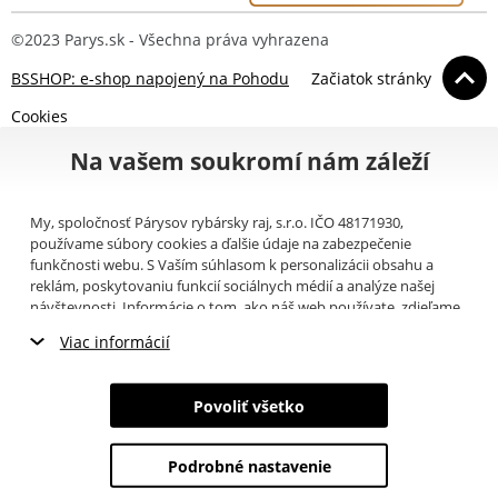
©2023 Parys.sk - Všechna práva vyhrazena
BSSHOP: e-shop napojený na Pohodu
Začiatok stránky
Cookies
Na vašem soukromí nám záleží
My, spoločnosť Párysov rybársky raj, s.r.o. IČO 48171930,
používame súbory cookies a ďalšie údaje na zabezpečenie
funkčnosti webu. S Vaším súhlasom k personalizácii obsahu a
reklám, poskytovaniu funkcií sociálnych médií a analýze našej
návštevnosti. Informácie o tom, ako náš web používate, zdieľame
so svojimi partnermi pre sociálne médiá, inzerciu a analýzy
Viac informácií
(napríklad Google).
Tu
si môžete prečítať, ako tieto informácie
Google používa. Partneri tieto údaje môžu kombinovať s ďalšími
Nevyhnutné cookies
informáciami, ktoré ste im poskytli alebo ktoré získali v dôsledku
Povoliť všetko
toho, že používate ich služby. Tieto údaje zahŕňajú cookies, dáta z
Marketingové cookies
ďalších úložísk, IP adresu a ďalšie informácie spojené s prezeraním
webu. Svoj súhlas so spracovaním cookies môžete odvolať
tu
.
Podrobné nastavenie
Analytické cookies