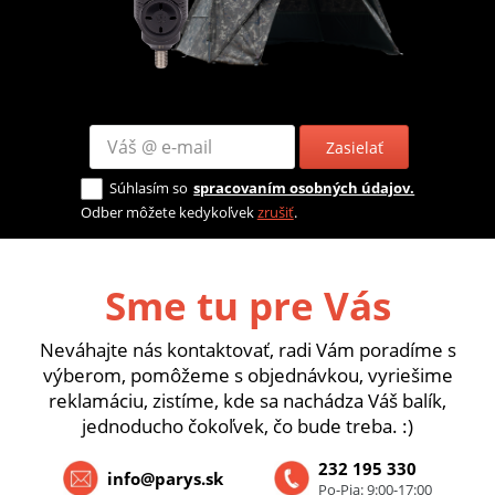
Zasielať
Súhlasím so
spracovaním osobných údajov.
Odber môžete kedykoľvek
zrušiť
.
Sme tu pre Vás
Neváhajte nás kontaktovať, radi Vám poradíme s
výberom, pomôžeme s objednávkou, vyriešime
reklamáciu, zistíme, kde sa nachádza Váš balík,
jednoducho čokoľvek, čo bude treba. :)
232 195 330
info@parys.sk
Po-Pia: 9:00-17:00