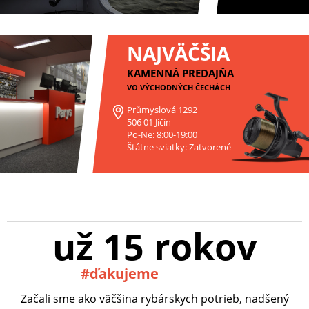
NAJVÄČŠIA
KAMENNÁ PREDAJŇA
VO VÝCHODNÝCH ČECHÁCH
Průmyslová 1292
506 01 Jičín
Po-Ne: 8:00-19:00
Štátne sviatky: Zatvorené
už 15 rokov
#ďakujeme
Začali sme ako väčšina rybárskych potrieb, nadšený