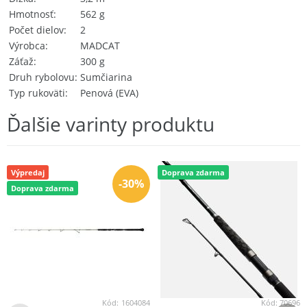
Hmotnosť
562 g
Počet dielov
2
Výrobca
MADCAT
Záťaž
300 g
Druh rybolovu
Sumčiarina
Typ rukoväti
Penová (EVA)
Ďalšie varinty produktu
Výpredaj
Doprava zdarma
-30%
Doprava zdarma
Kód:
1604084
Kód:
70696