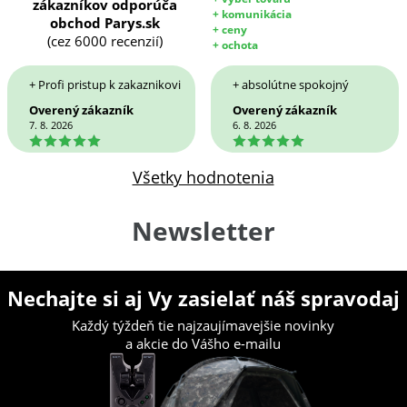
zákazníkov odporúča
+ komunikácia
obchod Parys.sk
+ ceny
(cez 6000 recenzií)
+ ochota
+ Profi pristup k zakaznikovi
+ absolútne spokojný
Overený zákazník
Overený zákazník
7. 8. 2026
6. 8. 2026
5
5
Všetky hodnotenia
Newsletter
Nechajte si aj Vy zasielať náš spravodaj
Každý týždeň tie najzaujímavejšie novinky
a akcie do Vášho e-mailu