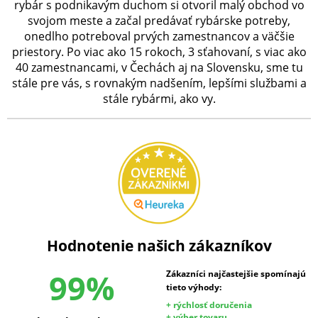
rybár s podnikavým duchom si otvoril malý obchod vo
svojom meste a začal predávať rybárske potreby,
onedlho potreboval prvých zamestnancov a väčšie
priestory. Po viac ako 15 rokoch, 3 sťahovaní, s viac ako
40 zamestnancami, v Čechách aj na Slovensku, sme tu
stále pre vás, s rovnakým nadšením, lepšími službami a
stále rybármi, ako vy.
Hodnotenie našich zákazníkov
99%
Zákazníci najčastejšie spomínajú
tieto výhody:
+ rýchlosť doručenia
+ výber tovaru