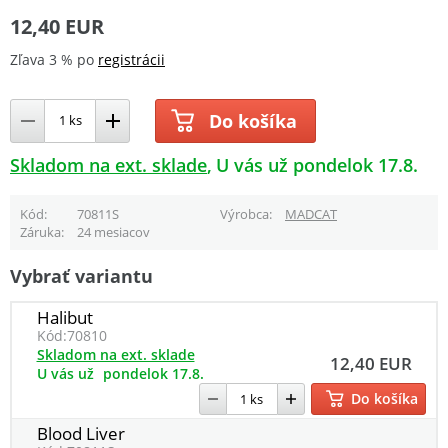
12,40 EUR
Zľava 3 % po
registrácii
Do košíka
Skladom na ext. sklade
U vás už pondelok 17.8.
Kód
70811S
Výrobca
MADCAT
Záruka
24 mesiacov
Vybrať variantu
Halibut
Kód:
70810
Skladom na ext. sklade
12,40 EUR
U vás už
pondelok 17.8.
Do košíka
Blood Liver