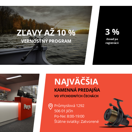
3 %
ZĽAVY AŽ 10 %
ihneď po
VERNOSTNÝ PROGRAM
registrácii
NAJVÄČŠIA
KAMENNÁ PREDAJŇA
VO VÝCHODNÝCH ČECHÁCH
Průmyslová 1292
506 01 Jičín
Po-Ne: 8:00-19:00
Štátne sviatky: Zatvorené