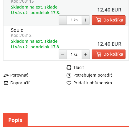
Kód:
70811S
Skladom na ext. sklade
12,40 EUR
U vás už
pondelok 17.8.
Do košíka
Squid
Kód:
70812
Skladom na ext. sklade
12,40 EUR
U vás už
pondelok 17.8.
Do košíka
Tlačiť
Porovnať
Potrebujem poradiť
Doporučiť
Pridať k obľúbeným
Popis