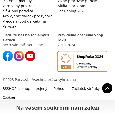
Platobné metódy
Voľné pracovné pozície
Vernostný program
Affiliate program
Nákupný poradca
For Fishing 2026
Ako vybrať darček pre rybára
Prečo nakúpiť darčeky na
Parys.sk
Sledujte nás na sociálnych
Pravidelné ocenenia Shop
sieťach
roku.
nech Vám nič neunikne
2016-2024
©2023 Parys.sk - Všechna práva vyhrazena
BSSHOP: e-shop napojený na Pohodu
Začiatok stránky
Cookies
Na vašem soukromí nám záleží