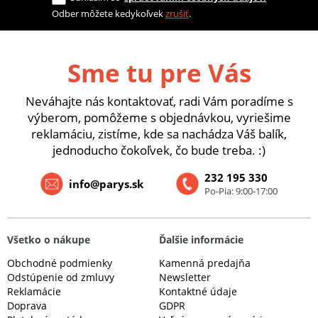
Odber môžete kedykoľvek
zrušiť
.
Sme tu pre Vás
Neváhajte nás kontaktovať, radi Vám poradíme s
výberom, pomôžeme s objednávkou, vyriešime
reklamáciu, zistíme, kde sa nachádza Váš balík,
jednoducho čokoľvek, čo bude treba. :)
232 195 330
info@parys.sk
Po-Pia: 9:00-17:00
Všetko o nákupe
Ďalšie informácie
Obchodné podmienky
Kamenná predajňa
Odstúpenie od zmluvy
Newsletter
Reklamácie
Kontaktné údaje
Doprava
GDPR