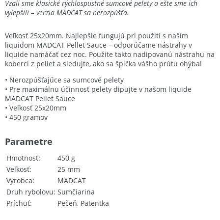
Vzali sme klasické rýchlospustné sumcové pelety a ešte sme ich
vylepšili – verzia MADCAT sa nerozpúšťa.
Veľkosť 25x20mm. Najlepšie fungujú pri použití s ​​naším
liquidom MADCAT Pellet Sauce – odporúčame nástrahy v
liquide namáčať cez noc. Použite takto nadipovanú nástrahu na
koberci z peliet a sledujte, ako sa špička vášho prútu ohýba!
• Nerozpúšťajúce sa sumcové pelety
• Pre maximálnu účinnosť pelety dipujte v našom liquide
MADCAT Pellet Sauce
• Veľkosť 25x20mm
• 450 gramov
Parametre
Hmotnosť
450 g
Veľkosť
25 mm
Výrobca
MADCAT
Druh rybolovu
Sumčiarina
Príchuť
Pečeň, Patentka