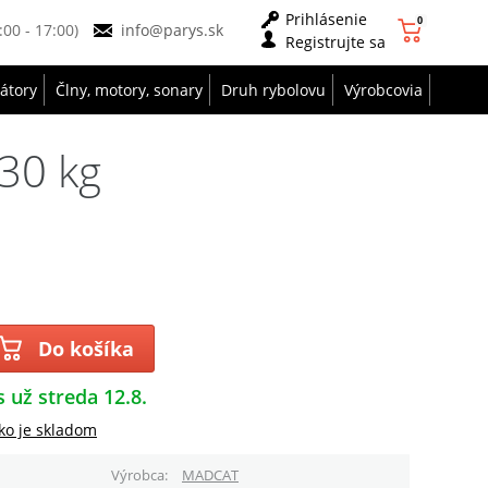
Prihlásenie
0
9:00 - 17:00)
info@parys.sk
Registrujte sa
zátory
Člny, motory, sonary
Druh rybolovu
Výrobcovia
130 kg
Do košíka
s už streda 12.8.
ko je skladom
Výrobca
MADCAT