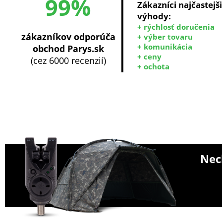
99%
Zákazníci najčastejš
výhody:
+ rýchlosť doručenia
zákazníkov odporúča
+ výber tovaru
+ komunikácia
obchod Parys.sk
+ ceny
(cez 6000 recenzií)
+ ochota
Nech