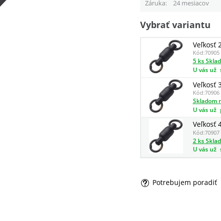
Záruka
24 mesiacov
Vybrať variantu
Veľkosť 
Kód:
70905
5 ks Skla
U vás už
Veľkosť 
Kód:
70906
Skladom n
U vás už
Veľkosť 
Kód:
70907
2 ks Skla
U vás už
Potrebujem poradiť