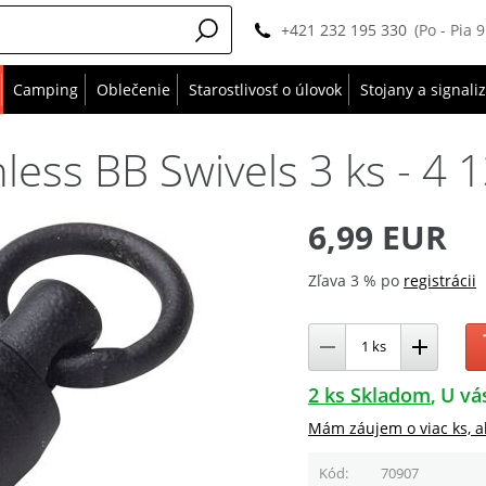
+421 232 195 330
(Po - Pia 
Camping
Oblečenie
Starostlivosť o úlovok
Stojany a signali
less BB Swivels 3 ks - 4 
6,99 EUR
Zľava 3 % po
registrácii
2 ks Skladom
U vá
Mám záujem o viac ks, a
Kód
70907