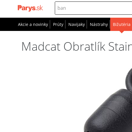
Akcie a novinky
Prúty
Navijaky
Nástrahy
Bižutéria
Madcat Obratlík Stain