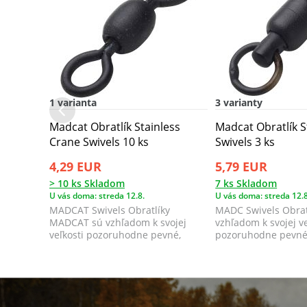
1 varianta
3 varianty
Madcat Obratlík Stainless
Madcat Obratlík S
Crane Swivels 10 ks
Swivels 3 ks
4,29 EUR
5,79 EUR
> 10 ks Skladom
7 ks Skladom
U vás doma: streda 12.8.
U vás doma: streda 12.8
MADCAT Swivels Obratlíky
MADC Swivels Obra
MADCAT sú vzhľadom k svojej
vzhľadom k svojej ve
veľkosti pozoruhodne pevné,
pozoruhodne pevné,
pretože sú vyrobené...
vyrobené z p...