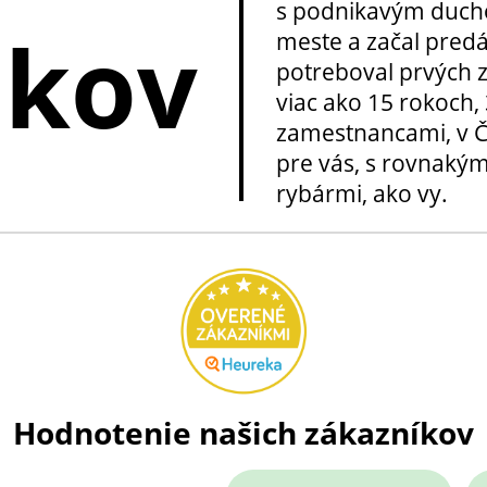
s podnikavým ducho
okov
meste a začal pred
potreboval prvých z
viac ako 15 rokoch, 
zamestnancami, v Če
pre vás, s rovnakým
rybármi, ako vy.
Hodnotenie našich zákazníkov