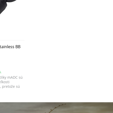
tainless BB
.
tlíky mADC sú
ľkosti
 pretože sú