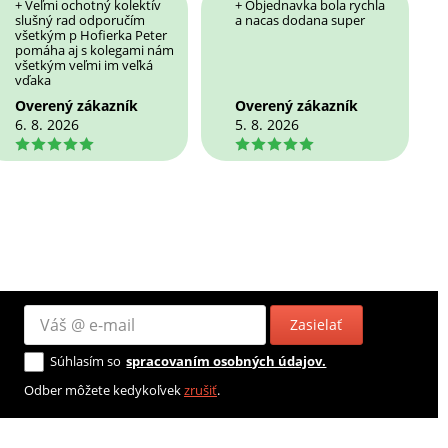
+ Veľmi ochotný kolektív
+ Objednavka bola rychla
slušný rad odporučím
a nacas dodana super
všetkým p Hofierka Peter
pomáha aj s kolegami nám
všetkým veľmi im veľká
vďaka
Overený zákazník
Overený zákazník
6. 8. 2026
5. 8. 2026
5
5
Zasielať
Súhlasím so
spracovaním osobných údajov.
Odber môžete kedykoľvek
zrušiť
.