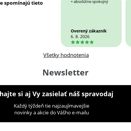
+ absolútne spokojný
ie spomínajú tieto
Overený zákazník
6. 8. 2026
5
Všetky hodnotenia
Newsletter
ajte si aj Vy zasielať náš spravodaj
Každý týždeň tie najzaujímavejšie
novinky a akcie do Vášho e-mailu