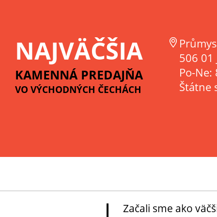
NAJVÄČŠIA
Průmys
506 01 
Po-Ne: 
KAMENNÁ PREDAJŇA
Štátne 
VO VÝCHODNÝCH ČECHÁCH
Začali sme ako väčš