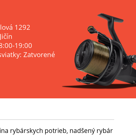
lová 1292
Jičín
8:00-19:00
sviatky: Zatvorené
ina rybárskych potrieb, nadšený rybár