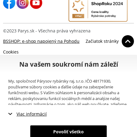
©2023 Parys.sk - Všechna práva vyhrazena
BSSHOP: e-shop napojený na Pohodu
Začiatok stránky
Cookies
Na vašem soukromí nám záleží
My, spoločnosť Párysov rybársky raj, s.r.o. IČO 48171930,
používame súbory cookies a ďalšie údaje na zabezpečenie
funkčnosti webu. S Vaším súhlasom k personalizácii obsahu a
reklám, poskytovaniu funkcií sociálnych médií a analýze našej
návštevnosti. Informácie o tom, ako náš web používate, zdieľame
so svojimi partnermi pre sociálne médiá, inzerciu a analýzy
Viac informácií
(napríklad Google).
Tu
si môžete prečítať, ako tieto informácie
Google používa. Partneri tieto údaje môžu kombinovať s ďalšími
Nevyhnutné cookies
informáciami, ktoré ste im poskytli alebo ktoré získali v dôsledku
Povoliť všetko
toho, že používate ich služby. Tieto údaje zahŕňajú cookies, dáta z