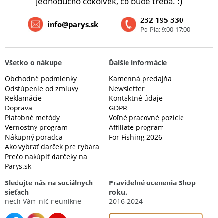
jednoducho čokoľvek, čo bude treba. :)
232 195 330
info@parys.sk
Po-Pia: 9:00-17:00
Všetko o nákupe
Ďalšie informácie
Obchodné podmienky
Kamenná predajňa
Odstúpenie od zmluvy
Newsletter
Reklamácie
Kontaktné údaje
Doprava
GDPR
Platobné metódy
Voľné pracovné pozície
Vernostný program
Affiliate program
Nákupný poradca
For Fishing 2026
Ako vybrať darček pre rybára
Prečo nakúpiť darčeky na
Parys.sk
Sledujte nás na sociálnych
Pravidelné ocenenia Shop
sieťach
roku.
nech Vám nič neunikne
2016-2024