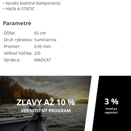
• Vysoko kvalitné komponenty
• Háčik A-STATIC
Parametre
Dĺžka
65 cm
Druh rybolovu
Sumčiarina
Priemer
0,95 mm
Veľkosť háčika
2/0
Výrobca
MADCAT
3 %
ZĽAVY AŽ 10 %
ihneď po
VERNOSTNÝ PROGRAM
registrácii