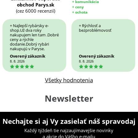
+ komunikácia
obchod Parys.sk
+ ceny
(cez 6000 recenzií)
+ ochota
+ Najlepší rybársky e-
+ Rýchlosť a
shop.Už dva roky
bezproblémovosť
nakupujem len tam .Dobré
ceny a rýchle
dodanie.Dobrý rybári
nakupujú v Paryse.
Overený zákazník
Overený zákazník
8. 8. 2026
8. 8. 2026
5
5
Všetky hodnotenia
Newsletter
Nechajte si aj Vy zasielať náš spravodaj
Každý týždeň tie najzaujímavejšie novinky
a akcie do Vášho e-mailu