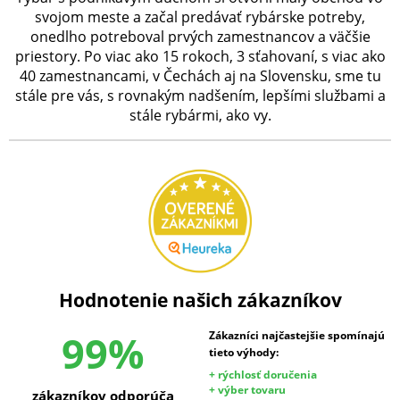
svojom meste a začal predávať rybárske potreby,
onedlho potreboval prvých zamestnancov a väčšie
priestory. Po viac ako 15 rokoch, 3 sťahovaní, s viac ako
40 zamestnancami, v Čechách aj na Slovensku, sme tu
stále pre vás, s rovnakým nadšením, lepšími službami a
stále rybármi, ako vy.
Hodnotenie našich zákazníkov
99%
Zákazníci najčastejšie spomínajú
tieto výhody:
+ rýchlosť doručenia
+ výber tovaru
zákazníkov odporúča