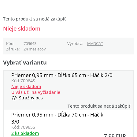
Tento produkt sa nedá zakúpiť
Nieje skladom
Kód
70964S
Výrobca
MADCAT
Záruka
24 mesiacov
Vybrať variantu
Priemer 0,95 mm - Dĺžka 65 cm - Háčik 2/0
Kód:
70964S
Nieje skladom
U vás už
na vyžiadanie
Strážny pes
Tento produkt sa nedá zakúpiť
Priemer 0,95 mm - Dĺžka 70 cm - Háčik
3/0
Kód:
70965S
2 ks Skladom
7,99 EUR