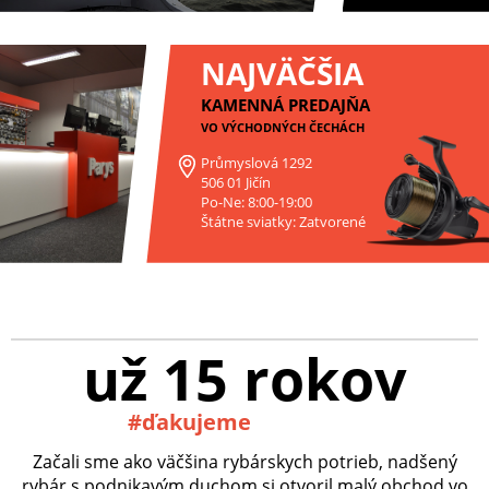
NAJVÄČŠIA
KAMENNÁ PREDAJŇA
VO VÝCHODNÝCH ČECHÁCH
Průmyslová 1292
506 01 Jičín
Po-Ne: 8:00-19:00
Štátne sviatky: Zatvorené
už 15 rokov
#ďakujeme
Začali sme ako väčšina rybárskych potrieb, nadšený
rybár s podnikavým duchom si otvoril malý obchod vo