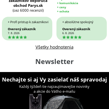
zákazníkov odporúča
+ komunikácia
obchod Parys.sk
+ ceny
(cez 6000 recenzií)
+ ochota
+ Profi pristup k zakaznikovi
+ absolútne spokojný
Overený zákazník
Overený zákazník
7. 8. 2026
6. 8. 2026
5
5
Všetky hodnotenia
Newsletter
Nechajte si aj Vy zasielať náš spravodaj
Každý týždeň tie najzaujímavejšie novinky
a akcie do Vášho e-mailu