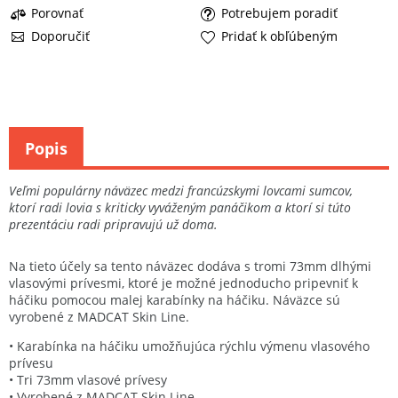
Porovnať
Potrebujem poradiť
Doporučiť
Pridať k obľúbeným
Popis
Veľmi populárny náväzec medzi francúzskymi lovcami sumcov,
ktorí radi lovia s kriticky vyváženým panáčikom a ktorí si túto
prezentáciu radi pripravujú už doma.
Na tieto účely sa tento náväzec dodáva s tromi 73mm dlhými
vlasovými prívesmi, ktoré je možné jednoducho pripevniť k
háčiku pomocou malej karabínky na háčiku. Náväzce sú
vyrobené z MADCAT Skin Line.
• Karabínka na háčiku umožňujúca rýchlu výmenu vlasového
prívesu
• Tri 73mm vlasové prívesy
• Vyrobené z MADCAT Skin Line