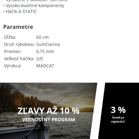
• Vysoko kvalitné komponenty
• Háčik A-STATIC
Parametre
Dĺžka
60 cm
Druh rybolovu
Sumčiarina
Priemer
0,75 mm
Veľkosť háčika
2/0
Výrobca
MADCAT
3 %
ZĽAVY AŽ 10 %
ihneď po
VERNOSTNÝ PROGRAM
registrácii