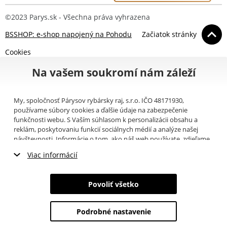
©2023 Parys.sk - Všechna práva vyhrazena
BSSHOP: e-shop napojený na Pohodu
Začiatok stránky
Cookies
Na vašem soukromí nám záleží
My, spoločnosť Párysov rybársky raj, s.r.o. IČO 48171930,
používame súbory cookies a ďalšie údaje na zabezpečenie
funkčnosti webu. S Vaším súhlasom k personalizácii obsahu a
reklám, poskytovaniu funkcií sociálnych médií a analýze našej
návštevnosti. Informácie o tom, ako náš web používate, zdieľame
so svojimi partnermi pre sociálne médiá, inzerciu a analýzy
Viac informácií
(napríklad Google).
Tu
si môžete prečítať, ako tieto informácie
Google používa. Partneri tieto údaje môžu kombinovať s ďalšími
Nevyhnutné cookies
informáciami, ktoré ste im poskytli alebo ktoré získali v dôsledku
Povoliť všetko
toho, že používate ich služby. Tieto údaje zahŕňajú cookies, dáta z
Marketingové cookies
ďalších úložísk, IP adresu a ďalšie informácie spojené s prezeraním
webu. Svoj súhlas so spracovaním cookies môžete odvolať
tu
.
Podrobné nastavenie
Analytické cookies