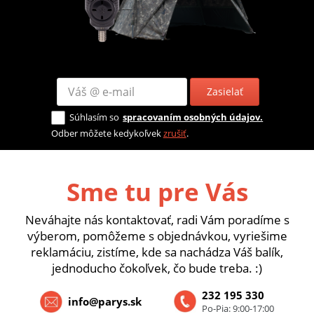
Zasielať
Súhlasím so
spracovaním osobných údajov.
Odber môžete kedykoľvek
zrušiť
.
Sme tu pre Vás
Neváhajte nás kontaktovať, radi Vám poradíme s
výberom, pomôžeme s objednávkou, vyriešime
reklamáciu, zistíme, kde sa nachádza Váš balík,
jednoducho čokoľvek, čo bude treba. :)
232 195 330
info@parys.sk
Po-Pia: 9:00-17:00