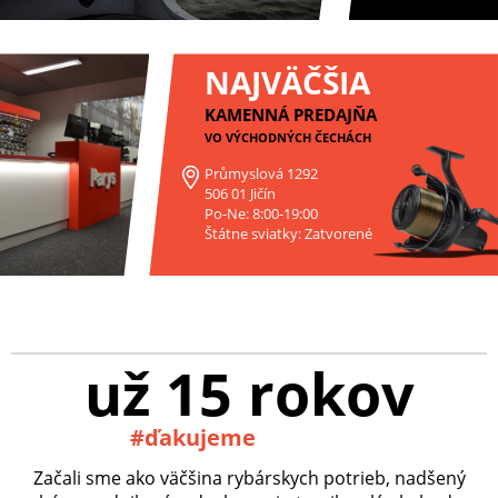
NAJVÄČŠIA
KAMENNÁ PREDAJŇA
VO VÝCHODNÝCH ČECHÁCH
Průmyslová 1292
506 01 Jičín
Po-Ne: 8:00-19:00
Štátne sviatky: Zatvorené
už 15 rokov
#ďakujeme
Začali sme ako väčšina rybárskych potrieb, nadšený