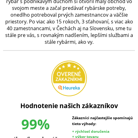
rybár s podnikavým duchom si otvoril malý obchod vo
svojom meste a začal predávať rybárske potreby,
onedlho potreboval prvých zamestnancov a väčšie
priestory. Po viac ako 15 rokoch, 3 sťahovaní, s viac ako
40 zamestnancami, v Čechách aj na Slovensku, sme tu
stále pre vás, s rovnakým nadšením, lepšími službami a
stále rybármi, ako vy.
Hodnotenie našich zákazníkov
99%
Zákazníci najčastejšie spomínajú
tieto výhody:
+ rýchlosť doručenia
+ výber tovaru