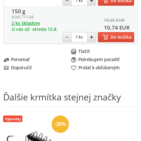
Do košíka
150 g
Kód:
71144
15,35 EUR
2 ks Skladom
10,74 EUR
U vás už
streda 12.8.
Do košíka
Tlačiť
Porovnať
Potrebujem poradiť
Doporučiť
Pridať k obľúbeným
Ďalšie krmítka stejnej značky
Výpredaj
-30%