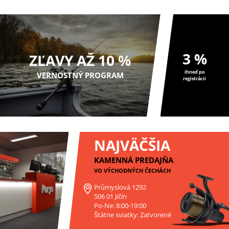
3 %
ZĽAVY AŽ 10 %
ihneď po
VERNOSTNÝ PROGRAM
registrácii
NAJVÄČŠIA
KAMENNÁ PREDAJŇA
VO VÝCHODNÝCH ČECHÁCH
Průmyslová 1292
506 01 Jičín
Po-Ne: 8:00-19:00
Štátne sviatky: Zatvorené