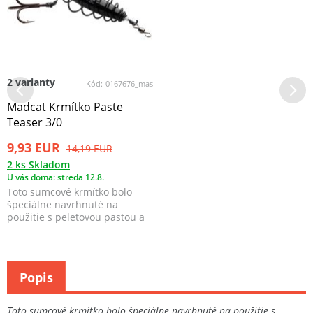
2 varianty
Kód:
0167676_mas
Madcat Krmítko Paste
Teaser 3/0
9,93 EUR
14,19 EUR
2 ks Skladom
U vás doma: streda 12.8.
Toto sumcové krmítko bolo
špeciálne navrhnuté na
použitie s peletovou pastou a
červami alebo pijavic...
Popis
Toto sumcové krmítko bolo špeciálne navrhnuté na použitie s