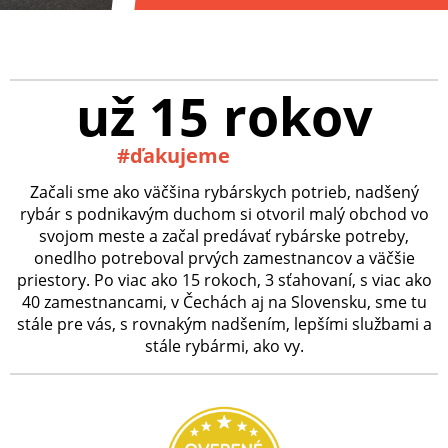
už 15 rokov
#ďakujeme
Začali sme ako väčšina rybárskych potrieb, nadšený
rybár s podnikavým duchom si otvoril malý obchod vo
svojom meste a začal predávať rybárske potreby,
onedlho potreboval prvých zamestnancov a väčšie
priestory. Po viac ako 15 rokoch, 3 sťahovaní, s viac ako
40 zamestnancami, v Čechách aj na Slovensku, sme tu
stále pre vás, s rovnakým nadšením, lepšími službami a
stále rybármi, ako vy.