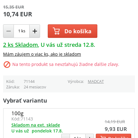
15,35 EUR
10,74 EUR
Do košíka
2 ks Skladom
U vás už streda 12.8.
Mám záujem o viac ks, ako je skladom
Na tento produkt sa nevzťahujú žiadne ďalšie zľavy.
Kód
71144
Výrobca
MADCAT
Záruka
24 mesiacov
Vybrať variantu
100g
Kód:
71143
14,19 EUR
Skladom na ext. sklade
9,93 EUR
U vás už
pondelok 17.8.