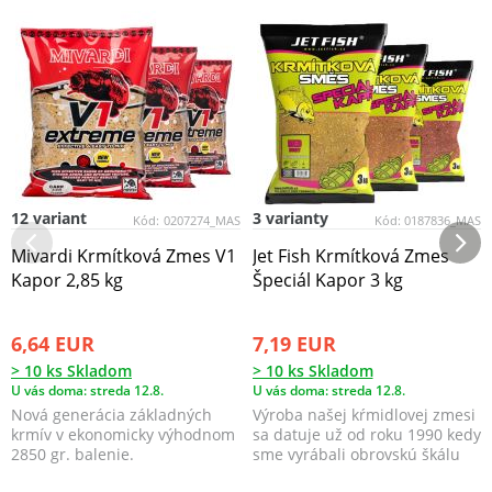
12 variant
3 varianty
Kód:
0207274_MAS
Kód:
0187836_MAS
Mivardi Krmítková Zmes V1
Jet Fish Krmítková Zmes
Kapor 2,85 kg
Špeciál Kapor 3 kg
6,64 EUR
7,19 EUR
> 10 ks Skladom
> 10 ks Skladom
U vás doma: streda 12.8.
U vás doma: streda 12.8.
Nová generácia základných
Výroba našej kŕmidlovej zmesi
krmív v ekonomicky výhodnom
sa datuje už od roku 1990 kedy
2850 gr. balenie.
sme vyrábali obrovskú škálu
všetkých mo...