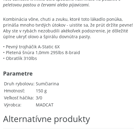
peletovou pastou a červami alebo pijavicami.
Kombinácia vône, chuti a zvuku, ktoré toto lákadlo ponúka,
prináša mnoho tvrdých útokov - uistite sa, že prút držíte pevne!
Aby ste v rybách nezobudili akékoľvek podozrenie, je dôležité
úplne ukryť olovo a špirálu dovnútra pasty.
• Pevný trojháčik A-Static 6X
• Pletená šnúra 1,0mm 295lbs 8-braid
• Obratlík 310lbs
Parametre
Druh rybolovu
Sumčiarina
Hmotnosť
150 g
Veľkosť háčika
3/0
Výrobca
MADCAT
Alternatívne produkty