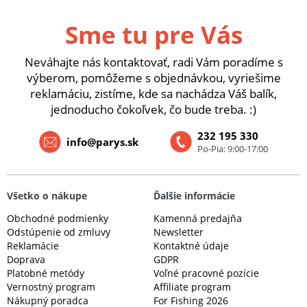
Sme tu pre Vás
Neváhajte nás kontaktovať, radi Vám poradíme s
výberom, pomôžeme s objednávkou, vyriešime
reklamáciu, zistíme, kde sa nachádza Váš balík,
jednoducho čokoľvek, čo bude treba. :)
232 195 330
info@parys.sk
Po-Pia: 9:00-17:00
Všetko o nákupe
Ďalšie informácie
Obchodné podmienky
Kamenná predajňa
Odstúpenie od zmluvy
Newsletter
Reklamácie
Kontaktné údaje
Doprava
GDPR
Platobné metódy
Voľné pracovné pozície
Vernostný program
Affiliate program
Nákupný poradca
For Fishing 2026