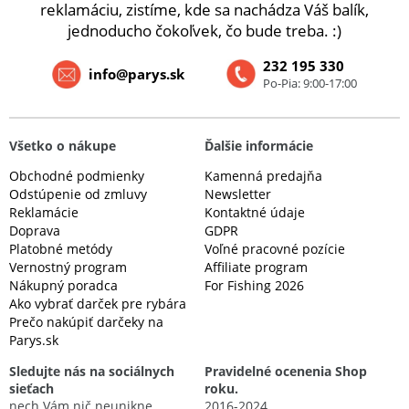
reklamáciu, zistíme, kde sa nachádza Váš balík,
jednoducho čokoľvek, čo bude treba. :)
232 195 330
info@parys.sk
Po-Pia: 9:00-17:00
Všetko o nákupe
Ďalšie informácie
Obchodné podmienky
Kamenná predajňa
Odstúpenie od zmluvy
Newsletter
Reklamácie
Kontaktné údaje
Doprava
GDPR
Platobné metódy
Voľné pracovné pozície
Vernostný program
Affiliate program
Nákupný poradca
For Fishing 2026
Ako vybrať darček pre rybára
Prečo nakúpiť darčeky na
Parys.sk
Sledujte nás na sociálnych
Pravidelné ocenenia Shop
sieťach
roku.
nech Vám nič neunikne
2016-2024