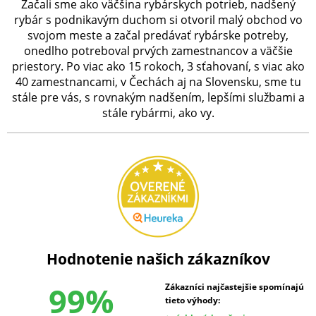
Začali sme ako väčšina rybárskych potrieb, nadšený
rybár s podnikavým duchom si otvoril malý obchod vo
svojom meste a začal predávať rybárske potreby,
onedlho potreboval prvých zamestnancov a väčšie
priestory. Po viac ako 15 rokoch, 3 sťahovaní, s viac ako
40 zamestnancami, v Čechách aj na Slovensku, sme tu
stále pre vás, s rovnakým nadšením, lepšími službami a
stále rybármi, ako vy.
Hodnotenie našich zákazníkov
99%
Zákazníci najčastejšie spomínajú
tieto výhody: