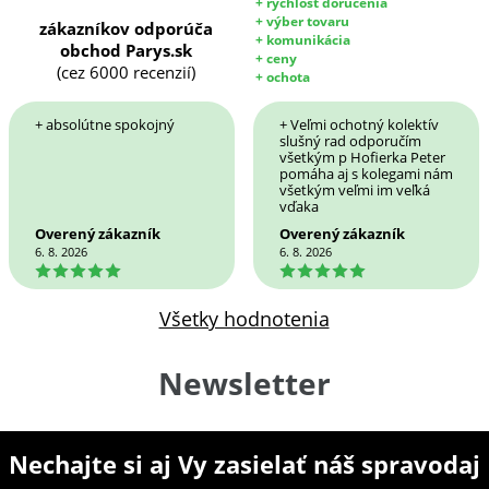
+ rýchlosť doručenia
+ výber tovaru
zákazníkov odporúča
+ komunikácia
obchod Parys.sk
+ ceny
(cez 6000 recenzií)
+ ochota
+ absolútne spokojný
+ Veľmi ochotný kolektív
slušný rad odporučím
všetkým p Hofierka Peter
pomáha aj s kolegami nám
všetkým veľmi im veľká
vďaka
Overený zákazník
Overený zákazník
6. 8. 2026
6. 8. 2026
5
5
Všetky hodnotenia
Newsletter
Nechajte si aj Vy zasielať náš spravodaj