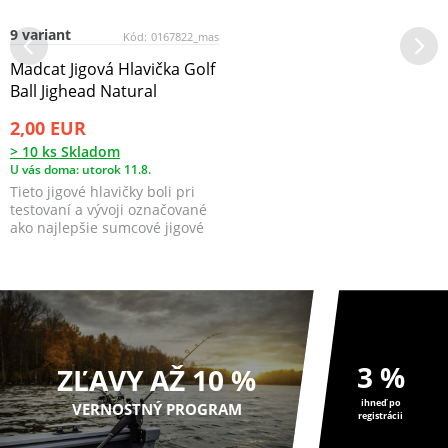
9 variant
Kód:
0167822_mas
Madcat Jigová Hlavička Golf
Ball Jighead Natural
2,00 EUR
> 10 ks Skladom
U vás doma: utorok 11.8.
Tieto jigové hlavičky boli pri
testovaní a vývoji označované
ako najlepšie sumcové jigové
hlavičky, ...
3 %
ZĽAVY AŽ 10 %
ihneď po
VERNOSTNÝ PROGRAM
registrácii