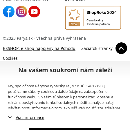
©2023 Parys.sk - Všechna práva vyhrazena
BSSHOP: e-shop napojený na Pohodu
Začiatok stránky
Cookies
Na vašem soukromí nám záleží
My, spoločnosť Párysov rybársky raj, s.r.o. IČO 48171930,
používame súbory cookies a ďalšie údaje na zabezpečenie
funkčnosti webu. S Vaším súhlasom k personalizácii obsahu a
reklám, poskytovaniu funkcií sociálnych médií a analýze našej
návštevnosti. Informácie o tom, ako náš web používate, zdieľame
so svojimi partnermi pre sociálne médiá, inzerciu a analýzy
Viac informácií
(napríklad Google).
Tu
si môžete prečítať, ako tieto informácie
Google používa. Partneri tieto údaje môžu kombinovať s ďalšími
Nevyhnutné cookies
informáciami, ktoré ste im poskytli alebo ktoré získali v dôsledku