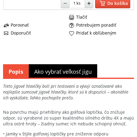
Do košíka
Tlačiť
Porovnať
Potrebujem poradiť
Doporučiť
Pridať k obľúbeným
Popis
Ako vybrať veľkosť jigu
Tieto jigové hlavičky boli pri testovaní a vývoji označované ako
najlepšie sumcové jigové hlavičky, ktoré sú k dispozícii – akonáhle
ich vyskúšate, ľahko pochopíte prečo.
Na povrchu majú priehlbiny ako golfová loptička, čo znižuje
odpor, sú vyrobené zo super kvalitného silného drôtu 4X a majú
ultra ostré hroty – žiadny sumec ich nebude schopný ohnúť.
• Jamky v štýle golfovej loptičky pre zníženie odporu