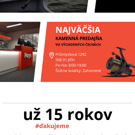
NAJVÄČŠIA
KAMENNÁ PREDAJŇA
VO VÝCHODNÝCH ČECHÁCH
Průmyslová 1292
506 01 Jičín
Po-Ne: 8:00-19:00
Štátne sviatky: Zatvorené
už 15 rokov
#ďakujeme