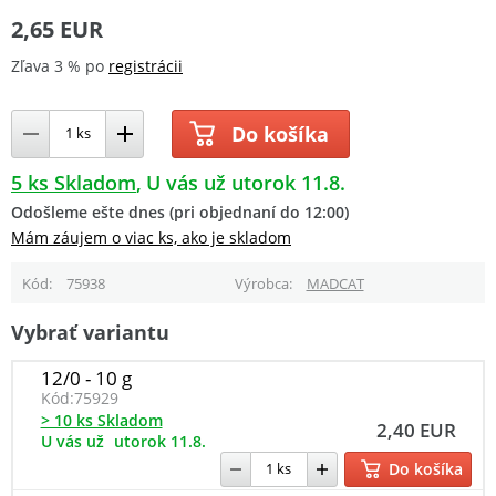
2,65 EUR
Zľava 3 % po
registrácii
Do košíka
5 ks Skladom
U vás už utorok 11.8.
Odošleme ešte dnes (pri objednaní do 12:00)
Mám záujem o viac ks, ako je skladom
Kód
75938
Výrobca
MADCAT
Vybrať variantu
12/0 - 10 g
Kód:
75929
> 10 ks Skladom
2,40 EUR
U vás už
utorok 11.8.
Do košíka