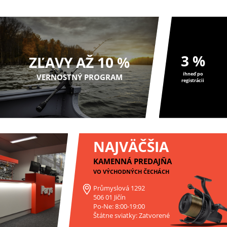
3 %
ZĽAVY AŽ 10 %
ihneď po
VERNOSTNÝ PROGRAM
registrácii
NAJVÄČŠIA
KAMENNÁ PREDAJŇA
VO VÝCHODNÝCH ČECHÁCH
Průmyslová 1292
506 01 Jičín
Po-Ne: 8:00-19:00
Štátne sviatky: Zatvorené