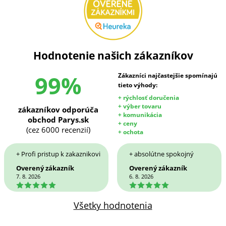
Hodnotenie našich zákazníkov
99%
Zákazníci najčastejšie spomínajú
tieto výhody:
+ rýchlosť doručenia
+ výber tovaru
zákazníkov odporúča
+ komunikácia
obchod Parys.sk
+ ceny
(cez 6000 recenzií)
+ ochota
+ Profi pristup k zakaznikovi
+ absolútne spokojný
Overený zákazník
Overený zákazník
7. 8. 2026
6. 8. 2026
5
5
Všetky hodnotenia