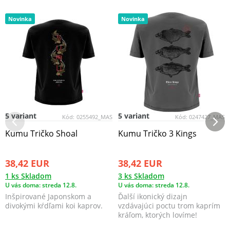
Novinka
Novinka
5 variant
5 variant
Kód:
0255492_MAS
Kód:
0247427_MAS
Kumu Tričko Shoal
Kumu Tričko 3 Kings
38,42 EUR
38,42 EUR
1 ks Skladom
3 ks Skladom
U vás doma: streda 12.8.
U vás doma: streda 12.8.
Inšpirované Japonskom a
Ďalší ikonický dizajn
divokými kŕdľami koi kaprov.
vzdávajúci poctu trom kaprím
kráľom, ktorých lovíme!