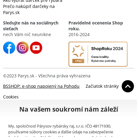
Ako vybrať darček pre rybára
Prečo nakúpiť darčeky na
Parys.sk
Sledujte nás na sociálnych
Pravidelné ocenenia Shop
sieťach
roku.
nech Vám nič neunikne
2016-2024
©2023 Parys.sk - Všechna práva vyhrazena
BSSHOP: e-shop napojený na Pohodu
Začiatok stránky
Cookies
Na vašem soukromí nám záleží
My, spoločnosť Párysov rybársky raj, s.r.o. IČO 48171930,
používame súbory cookies a ďalšie údaje na zabezpečenie