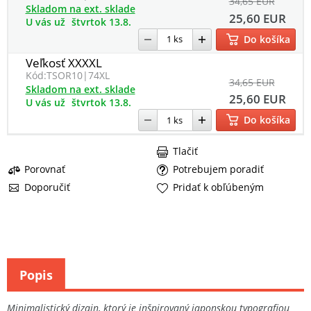
34,65 EUR
Skladom na ext. sklade
25,60 EUR
U vás už
štvrtok 13.8.
Do košíka
Veľkosť XXXXL
Kód:
TSOR10|74XL
34,65 EUR
Skladom na ext. sklade
25,60 EUR
U vás už
štvrtok 13.8.
Do košíka
Tlačiť
Porovnať
Potrebujem poradiť
Doporučiť
Pridať k obľúbeným
Popis
Minimalistický dizajn, ktorý je inšpirovaný japonskou typografiou