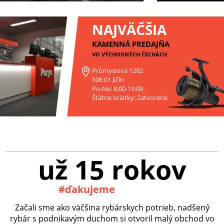
NAJVÄČŠIA
KAMENNÁ PREDAJŇA
VO VÝCHODNÝCH ČECHÁCH
Průmyslová 1292
506 01 Jičín
Po-Ne: 8:00-19:00
Štátne sviatky: Zatvorené
už 15 rokov
#ďakujeme
Začali sme ako väčšina rybárskych potrieb, nadšený
rybár s podnikavým duchom si otvoril malý obchod vo