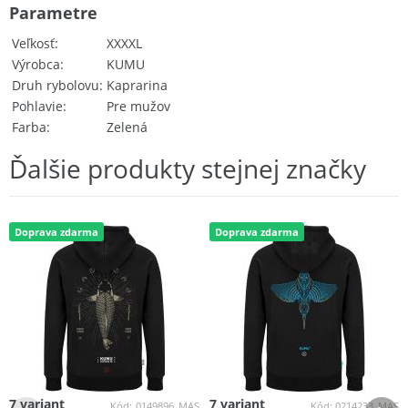
Parametre
Veľkosť
XXXXL
Výrobca
KUMU
Druh rybolovu
Kaprarina
Pohlavie
Pre mužov
Farba
Zelená
Ďalšie produkty stejnej značky
Doprava zdarma
Doprava zdarma
7 variant
7 variant
Kód:
0149896_MAS
Kód:
0214233_MAS