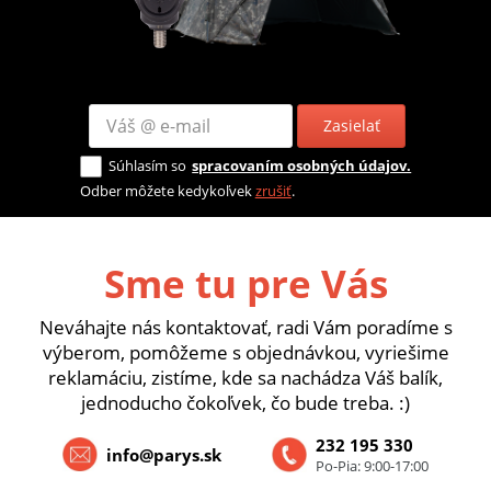
Zasielať
Súhlasím so
spracovaním osobných údajov.
Odber môžete kedykoľvek
zrušiť
.
Sme tu pre Vás
Neváhajte nás kontaktovať, radi Vám poradíme s
výberom, pomôžeme s objednávkou, vyriešime
reklamáciu, zistíme, kde sa nachádza Váš balík,
jednoducho čokoľvek, čo bude treba. :)
232 195 330
info@parys.sk
Po-Pia: 9:00-17:00