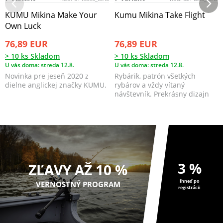
KUMU Mikina Make Your
Kumu Mikina Take Flight
Own Luck
76,89 EUR
76,89 EUR
> 10 ks Skladom
> 10 ks Skladom
U vás doma: streda 12.8.
U vás doma: streda 12.8.
Novinka pre jeseň 2020 z
Rybárik, patrón všetkých
dielne anglickej značky KUMU.
rybárov a vždy vítaný
návštevník. Prekrásny dizajn
Stephena Maya!
3 %
ZĽAVY AŽ 10 %
ihneď po
VERNOSTNÝ PROGRAM
registrácii