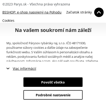
©2023 Parys.sk - Všechna práva vyhrazena
BSSHOP: e-shop napojený na Pohodu
Začiatok stránky
Cookies
Na vašem soukromí nám záleží
My, spoločnosť Párysov rybársky raj, s.r.o. IČO 48171930,
používame súbory cookies a ďalšie údaje na zabezpečenie
funkčnosti webu. S Vaším súhlasom k personalizácii obsahu a
reklám, poskytovaniu funkcií sociálnych médií a analýze našej
návštevnosti. Informácie o tom, ako náš web používate, zdieľame
so svojimi partnermi pre sociálne médiá, inzerciu a analýzy
Viac informácií
(napríklad Google).
Tu
si môžete prečítať, ako tieto informácie
Google používa. Partneri tieto údaje môžu kombinovať s ďalšími
Nevyhnutné cookies
informáciami, ktoré ste im poskytli alebo ktoré získali v dôsledku
Povoliť všetko
toho, že používate ich služby. Tieto údaje zahŕňajú cookies, dáta z
Marketingové cookies
ďalších úložísk, IP adresu a ďalšie informácie spojené s prezeraním
webu. Svoj súhlas so spracovaním cookies môžete odvolať
tu
.
Podrobné nastavenie
Analytické cookies