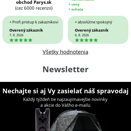
obchod Parys.sk
+ ceny
(cez 6000 recenzií)
+ ochota
+ Profi pristup k zakaznikovi
+ absolútne spokojný
Overený zákazník
Overený zákazník
7. 8. 2026
6. 8. 2026
5
5
Všetky hodnotenia
Newsletter
Nechajte si aj Vy zasielať náš spravodaj
Každý týždeň tie najzaujímavejšie novinky
a akcie do Vášho e-mailu