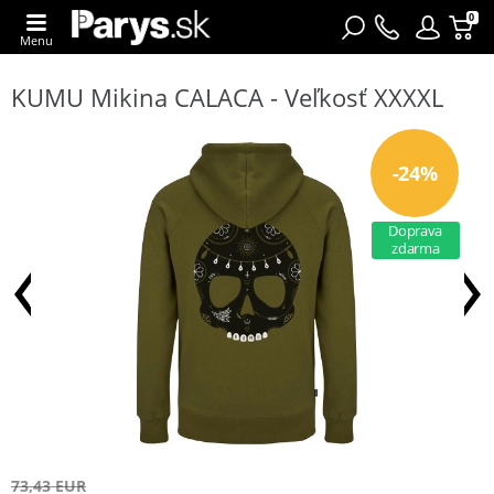
0
Menu
KUMU Mikina CALACA - Veľkosť XXXXL
-24%
Doprava
zdarma
73,43 EUR