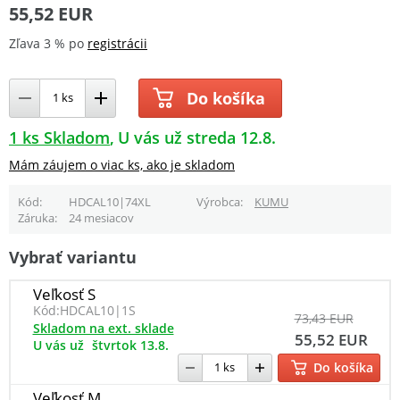
55,52 EUR
Zľava 3 % po
registrácii
Do košíka
1 ks Skladom
U vás už streda 12.8.
Mám záujem o viac ks, ako je skladom
Kód
HDCAL10|74XL
Výrobca
KUMU
Záruka
24 mesiacov
Vybrať variantu
Veľkosť S
Kód:
HDCAL10|1S
73,43 EUR
Skladom na ext. sklade
55,52 EUR
U vás už
štvrtok 13.8.
Do košíka
Veľkosť M