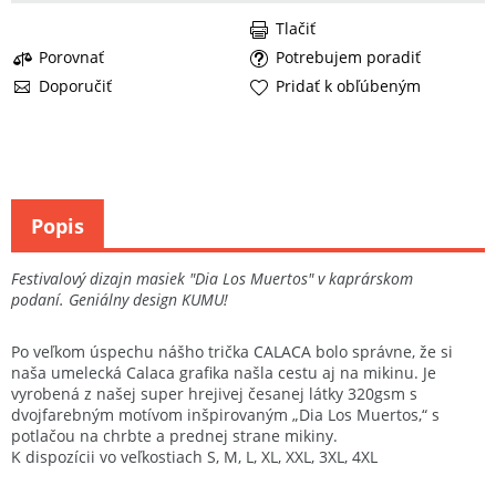
Tlačiť
Porovnať
Potrebujem poradiť
Doporučiť
Pridať k obľúbeným
Popis
Festivalový dizajn masiek "Dia Los Muertos" v kaprárskom
podaní. Geniálny design KUMU!
Po veľkom úspechu nášho trička CALACA bolo správne, že si
naša umelecká Calaca grafika našla cestu aj na mikinu. Je
vyrobená z našej super hrejivej česanej látky 320gsm s
dvojfarebným motívom inšpirovaným „Dia Los Muertos,“ s
potlačou na chrbte a prednej strane mikiny.
K dispozícii vo veľkostiach S, M, L, XL, XXL, 3XL, 4XL