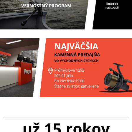
ihneď po
VERNOSTNÝ PROGRAM
registrácii
NAJVÄČŠIA
KAMENNÁ PREDAJŇA
VO VÝCHODNÝCH ČECHÁCH
Průmyslová 1292
506 01 Jičín
Po-Ne: 8:00-19:00
Štátne sviatky: Zatvorené
už 15 rokov