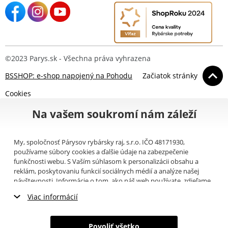
©2023 Parys.sk - Všechna práva vyhrazena
BSSHOP: e-shop napojený na Pohodu
Začiatok stránky
Cookies
Na vašem soukromí nám záleží
My, spoločnosť Párysov rybársky raj, s.r.o. IČO 48171930,
používame súbory cookies a ďalšie údaje na zabezpečenie
funkčnosti webu. S Vaším súhlasom k personalizácii obsahu a
reklám, poskytovaniu funkcií sociálnych médií a analýze našej
návštevnosti. Informácie o tom, ako náš web používate, zdieľame
so svojimi partnermi pre sociálne médiá, inzerciu a analýzy
Viac informácií
(napríklad Google).
Tu
si môžete prečítať, ako tieto informácie
Google používa. Partneri tieto údaje môžu kombinovať s ďalšími
Nevyhnutné cookies
informáciami, ktoré ste im poskytli alebo ktoré získali v dôsledku
Povoliť všetko