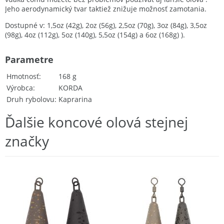
Jeho aerodynamický tvar taktiež znižuje možnosť zamotania.
Dostupné v: 1,5oz (42g), 2oz (56g), 2,5oz (70g), 3oz (84g), 3,5oz
(98g), 4oz (112g), 5oz (140g), 5,5oz (154g) a 6oz (168g) ).
Parametre
Hmotnosť
168 g
Výrobca
KORDA
Druh rybolovu
Kaprarina
Ďalšie koncové olová stejnej
značky