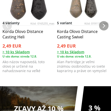
4 varianty
5 variant
Kód:
0165255_mas
Kód:
0191131_MAS
Korda Olovo Distance
Korda Olovo Distance
Casting Heli
Casting Swivel
2,49 EUR
2,49 EUR
> 10 ks Skladom
> 10 ks Skladom
U vás doma: streda 12.8.
U vás doma: streda 12.8.
Ako názov napovedá, toto
Alan Partridge je veľmi
olovo je určené na
známou osobnosťou vo svete
nahadzovanie na veľké
kaprariny a práve on vymyslel
vzdialenosti.
tento tvar olova.
3 %
ZĽAVY AŽ 10 %