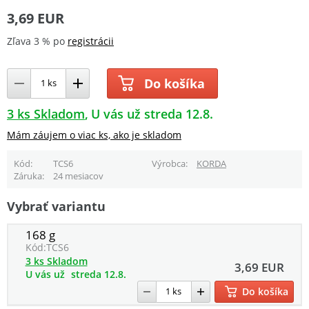
3,69 EUR
Zľava 3 % po
registrácii
Do košíka
3 ks Skladom
U vás už streda 12.8.
Mám záujem o viac ks, ako je skladom
Kód
TCS6
Výrobca
KORDA
Záruka
24 mesiacov
Vybrať variantu
168 g
Kód:
TCS6
3 ks Skladom
3,69 EUR
U vás už
streda 12.8.
Do košíka