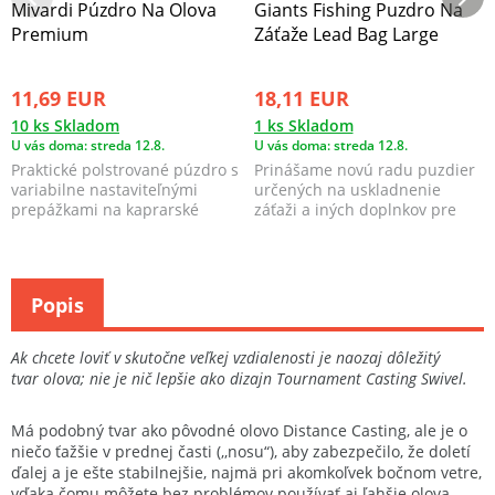
Mivardi Púzdro Na Olova
Giants Fishing Puzdro Na
Premium
Záťaže Lead Bag Large
11,69 EUR
18,11 EUR
10 ks Skladom
1 ks Skladom
U vás doma: streda 12.8.
U vás doma: streda 12.8.
Praktické polstrované púzdro s
Prinášame novú radu puzdier
variabilne nastaviteľnými
určených na uskladnenie
prepážkami na kaprarské
záťaži a iných doplnkov pre
olova.
kaprárov. V ponuke s...
Popis
Ak chcete loviť v skutočne veľkej vzdialenosti je naozaj dôležitý
tvar olova; nie je nič lepšie ako dizajn Tournament Casting Swivel.
Má podobný tvar ako pôvodné olovo Distance Casting, ale je o
niečo ťažšie v prednej časti (,,nosu“), aby zabezpečilo, že doletí
ďalej a je ešte stabilnejšie, najmä pri akomkoľvek bočnom vetre,
vďaka čomu môžete bez problémov používať aj ľahšie olova .