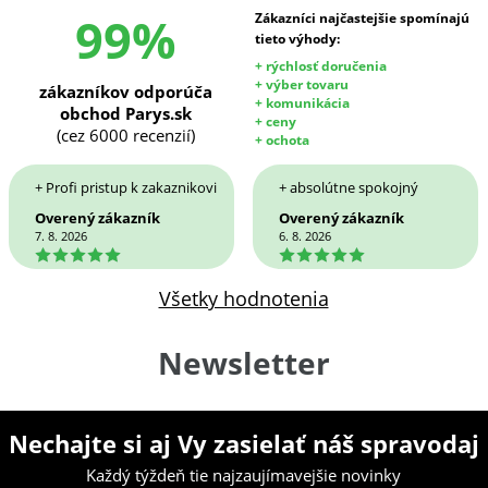
99%
Zákazníci najčastejšie spomínajú
tieto výhody:
+ rýchlosť doručenia
+ výber tovaru
zákazníkov odporúča
+ komunikácia
obchod Parys.sk
+ ceny
(cez 6000 recenzií)
+ ochota
+ Profi pristup k zakaznikovi
+ absolútne spokojný
Overený zákazník
Overený zákazník
7. 8. 2026
6. 8. 2026
5
5
Všetky hodnotenia
Newsletter
Nechajte si aj Vy zasielať náš spravodaj
Každý týždeň tie najzaujímavejšie novinky