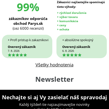
99%
Zákazníci najčastejšie spomínajú
tieto výhody:
+ rýchlosť doručenia
+ výber tovaru
zákazníkov odporúča
+ komunikácia
obchod Parys.sk
+ ceny
(cez 6000 recenzií)
+ ochota
+ Profi pristup k zakaznikovi
+ absolútne spokojný
Overený zákazník
Overený zákazník
7. 8. 2026
6. 8. 2026
5
5
Všetky hodnotenia
Newsletter
Nechajte si aj Vy zasielať náš spravodaj
Každý týždeň tie najzaujímavejšie novinky