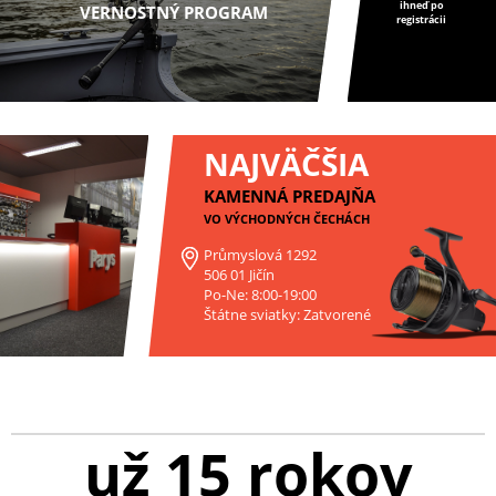
ihneď po
VERNOSTNÝ PROGRAM
registrácii
NAJVÄČŠIA
KAMENNÁ PREDAJŇA
VO VÝCHODNÝCH ČECHÁCH
Průmyslová 1292
506 01 Jičín
Po-Ne: 8:00-19:00
Štátne sviatky: Zatvorené
už 15 rokov