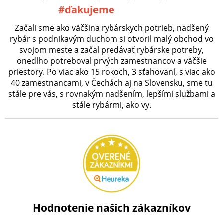
#ďakujeme
Začali sme ako väčšina rybárskych potrieb, nadšený
rybár s podnikavým duchom si otvoril malý obchod vo
svojom meste a začal predávať rybárske potreby,
onedlho potreboval prvých zamestnancov a väčšie
priestory. Po viac ako 15 rokoch, 3 sťahovaní, s viac ako
40 zamestnancami, v Čechách aj na Slovensku, sme tu
stále pre vás, s rovnakým nadšením, lepšími službami a
stále rybármi, ako vy.
Hodnotenie našich zákazníkov