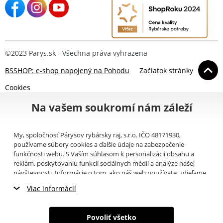
©2023 Parys.sk - Všechna práva vyhrazena
BSSHOP: e-shop napojený na Pohodu
Začiatok stránky
Cookies
Na vašem soukromí nám záleží
My, spoločnosť Párysov rybársky raj, s.r.o. IČO 48171930,
používame súbory cookies a ďalšie údaje na zabezpečenie
funkčnosti webu. S Vaším súhlasom k personalizácii obsahu a
reklám, poskytovaniu funkcií sociálnych médií a analýze našej
návštevnosti. Informácie o tom, ako náš web používate, zdieľame
so svojimi partnermi pre sociálne médiá, inzerciu a analýzy
Viac informácií
(napríklad Google).
Tu
si môžete prečítať, ako tieto informácie
Google používa. Partneri tieto údaje môžu kombinovať s ďalšími
Nevyhnutné cookies
informáciami, ktoré ste im poskytli alebo ktoré získali v dôsledku
Povoliť všetko
toho, že používate ich služby. Tieto údaje zahŕňajú cookies, dáta z