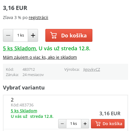
3,16 EUR
Zľava 3 % po
registrácii
Do košíka
5 ks Skladom
U vás už streda 12.8.
Mám záujem o viac ks, ako je skladom
Kód
483712
Výrobca
JigovkyCZ
Záruka
24 mesiacov
Vybrať variantu
2
Kód:
483736
5 ks Skladom
3,16 EUR
U vás už
streda 12.8.
Do košíka