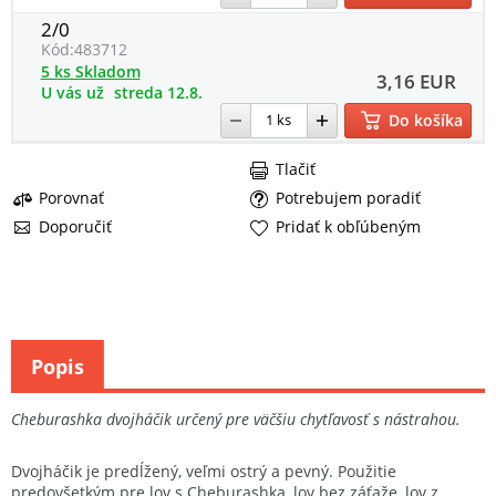
2/0
Kód:
483712
5 ks Skladom
3,16 EUR
U vás už
streda 12.8.
Do košíka
Tlačiť
Porovnať
Potrebujem poradiť
Doporučiť
Pridať k obľúbeným
Popis
Cheburashka dvojháčik určený pre väčšiu chytľavosť s nástrahou.
Dvojháčik je predĺžený, veľmi ostrý a pevný. Použitie
predovšetkým pre lov s Cheburashka, lov bez záťaže, lov z