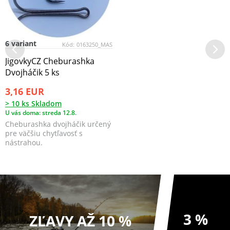
6 variant
Kód:
0163250_MAS
JigovkyCZ Cheburashka
Dvojháčik 5 ks
3,16 EUR
> 10 ks Skladom
U vás doma: streda 12.8.
Cheburashka dvojháčik určený
pre väčšiu chytľavosť s
nástrahou.
3 %
ZĽAVY AŽ 10 %