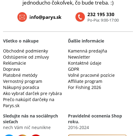
jednoducho čokoľvek, čo bude treba. :)
232 195 330
info@parys.sk
Po-Pia: 9:00-17:00
Všetko o nákupe
Ďalšie informácie
Obchodné podmienky
Kamenná predajňa
Odstúpenie od zmluvy
Newsletter
Reklamácie
Kontaktné údaje
Doprava
GDPR
Platobné metódy
Voľné pracovné pozície
Vernostný program
Affiliate program
Nákupný poradca
For Fishing 2026
Ako vybrať darček pre rybára
Prečo nakúpiť darčeky na
Parys.sk
Sledujte nás na sociálnych
Pravidelné ocenenia Shop
sieťach
roku.
nech Vám nič neunikne
2016-2024