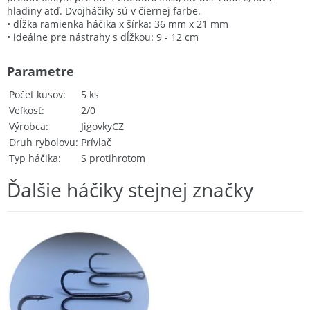
hladiny atď. Dvojháčiky sú v čiernej farbe.
• dĺžka ramienka háčika x šírka: 36 mm x 21 mm
• ideálne pre nástrahy s dĺžkou: 9 - 12 cm
Parametre
Počet kusov
5 ks
Veľkosť
2/0
Výrobca
JigovkyCZ
Druh rybolovu
Prívlač
Typ háčika
S protihrotom
Ďalšie háčiky stejnej značky