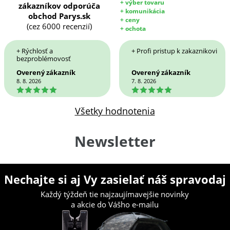
+ výber tovaru
zákazníkov odporúča
+ komunikácia
obchod Parys.sk
+ ceny
(cez 6000 recenzií)
+ ochota
+ Rýchlosť a
+ Profi pristup k zakaznikovi
bezproblémovosť
Overený zákazník
Overený zákazník
8. 8. 2026
7. 8. 2026
5
5
Všetky hodnotenia
Newsletter
Nechajte si aj Vy zasielať náš spravodaj
Každý týždeň tie najzaujímavejšie novinky
a akcie do Vášho e-mailu