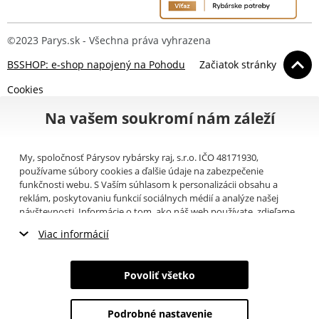
©2023 Parys.sk - Všechna práva vyhrazena
BSSHOP: e-shop napojený na Pohodu
Začiatok stránky
Cookies
Na vašem soukromí nám záleží
My, spoločnosť Párysov rybársky raj, s.r.o. IČO 48171930,
používame súbory cookies a ďalšie údaje na zabezpečenie
funkčnosti webu. S Vaším súhlasom k personalizácii obsahu a
reklám, poskytovaniu funkcií sociálnych médií a analýze našej
návštevnosti. Informácie o tom, ako náš web používate, zdieľame
so svojimi partnermi pre sociálne médiá, inzerciu a analýzy
Viac informácií
(napríklad Google).
Tu
si môžete prečítať, ako tieto informácie
Google používa. Partneri tieto údaje môžu kombinovať s ďalšími
Nevyhnutné cookies
informáciami, ktoré ste im poskytli alebo ktoré získali v dôsledku
Povoliť všetko
toho, že používate ich služby. Tieto údaje zahŕňajú cookies, dáta z
Marketingové cookies
ďalších úložísk, IP adresu a ďalšie informácie spojené s prezeraním
webu. Svoj súhlas so spracovaním cookies môžete odvolať
tu
.
Podrobné nastavenie