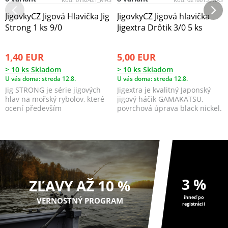
JigovkyCZ Jigová Hlavička Jig
JigovkyCZ Jigová hlavička
Strong 1 ks 9/0
Jigextra Drôtik 3/0 5 ks
1,40 EUR
5,00 EUR
> 10 ks Skladom
> 10 ks Skladom
U vás doma: streda 12.8.
U vás doma: streda 12.8.
Jig STRONG je série jigových
Jigextra je kvalitný Japonský
hlav na mořský rybolov, které
jigový háčik GAMAKATSU,
ocení především
povrchová úprava black nickel.
profesionálové, kteří cí...
3 %
ZĽAVY AŽ 10 %
ihneď po
VERNOSTNÝ PROGRAM
registrácii