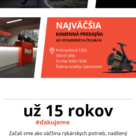
NAJVÄČŠIA
KAMENNÁ PREDAJŇA
VO VÝCHODNÝCH ČECHÁCH
Průmyslová 1292
506 01 Jičín
Po-Ne: 8:00-19:00
Štátne sviatky: Zatvorené
už 15 rokov
#ďakujeme
Začali sme ako väčšina rybárskych potrieb, nadšený