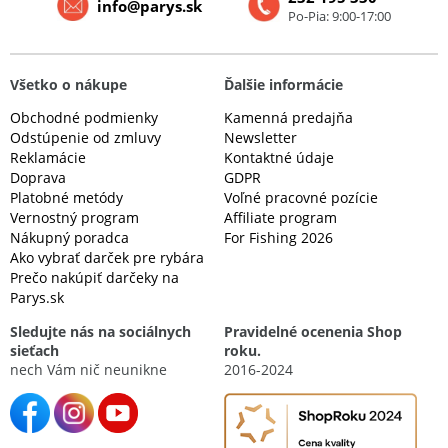
info@parys.sk
Po-Pia: 9:00-17:00
Všetko o nákupe
Ďalšie informácie
Obchodné podmienky
Kamenná predajňa
Odstúpenie od zmluvy
Newsletter
Reklamácie
Kontaktné údaje
Doprava
GDPR
Platobné metódy
Voľné pracovné pozície
Vernostný program
Affiliate program
Nákupný poradca
For Fishing 2026
Ako vybrať darček pre rybára
Prečo nakúpiť darčeky na
Parys.sk
Sledujte nás na sociálnych
Pravidelné ocenenia Shop
sieťach
roku.
nech Vám nič neunikne
2016-2024