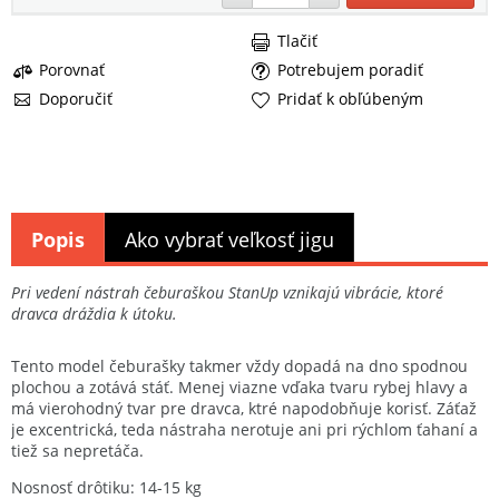
Tlačiť
Porovnať
Potrebujem poradiť
Doporučiť
Pridať k obľúbeným
Popis
Ako vybrať veľkosť jigu
Pri vedení nástrah čeburaškou StanUp vznikajú vibrácie, ktoré
dravca dráždia k útoku.
Tento model čeburašky takmer vždy dopadá na dno spodnou
plochou a zotává stáť. Menej viazne vďaka tvaru rybej hlavy a
má vierohodný tvar pre dravca, ktré napodobňuje korisť. Záťaž
je excentrická, teda nástraha nerotuje ani pri rýchlom ťahaní a
tiež sa nepretáča.
Nosnosť drôtiku: 14-15 kg