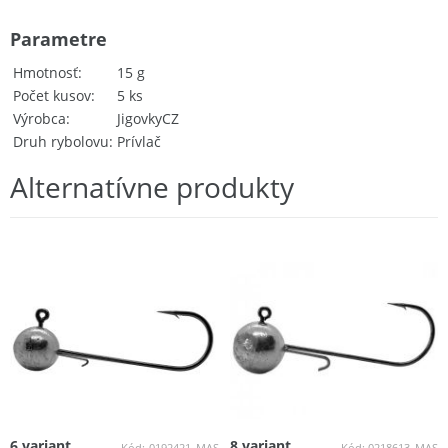
Parametre
Hmotnosť
15 g
Počet kusov
5 ks
Výrobca
JigovkyCZ
Druh rybolovu
Prívlač
Alternatívne produkty
6 variant
8 variant
Kód:
0192421_MAS
Kód:
0218613_MAS