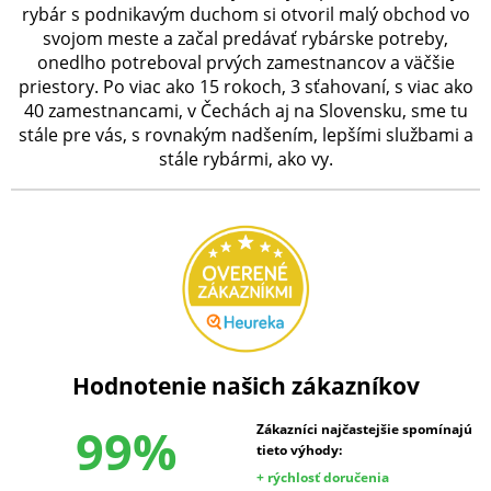
rybár s podnikavým duchom si otvoril malý obchod vo
svojom meste a začal predávať rybárske potreby,
onedlho potreboval prvých zamestnancov a väčšie
priestory. Po viac ako 15 rokoch, 3 sťahovaní, s viac ako
40 zamestnancami, v Čechách aj na Slovensku, sme tu
stále pre vás, s rovnakým nadšením, lepšími službami a
stále rybármi, ako vy.
Hodnotenie našich zákazníkov
99%
Zákazníci najčastejšie spomínajú
tieto výhody:
+ rýchlosť doručenia