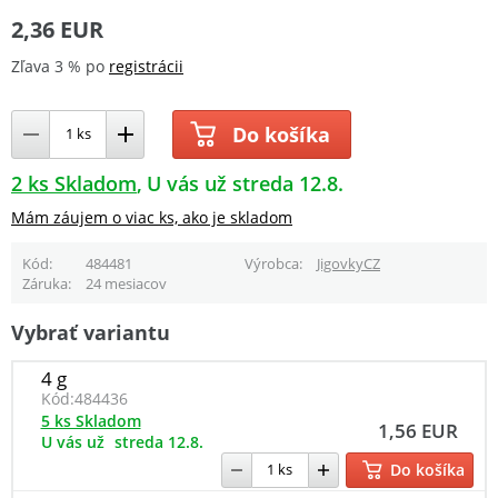
2,36 EUR
Zľava 3 % po
registrácii
Do košíka
2 ks Skladom
U vás už streda 12.8.
Mám záujem o viac ks, ako je skladom
Kód
484481
Výrobca
JigovkyCZ
Záruka
24 mesiacov
Vybrať variantu
4 g
Kód:
484436
5 ks Skladom
1,56 EUR
U vás už
streda 12.8.
Do košíka