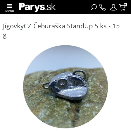
0
Menu
JigovkyCZ Čeburaška StandUp 5 ks - 15
g