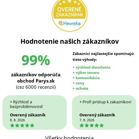
Hodnotenie našich zákazníkov
99%
Zákazníci najčastejšie spomínajú
tieto výhody:
+ rýchlosť doručenia
+ výber tovaru
zákazníkov odporúča
+ komunikácia
obchod Parys.sk
+ ceny
(cez 6000 recenzií)
+ ochota
+ Rýchlosť a
+ Profi pristup k zakaznikovi
bezproblémovosť
Overený zákazník
Overený zákazník
8. 8. 2026
7. 8. 2026
5
5
Všetky hodnotenia