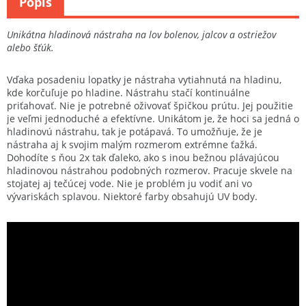
Popis
Unikátna hladinová nástraha na lov bolenov, jalcov a ostriežov
alebo šťúk.
Vďaka posadeniu lopatky je nástraha vytiahnutá na hladinu,
kde korčuľuje po hladine. Nástrahu stačí kontinuálne
priťahovať. Nie je potrebné oživovať špičkou prútu. Jej použitie
je veľmi jednoduché a efektívne. Unikátom je, že hoci sa jedná o
hladinovú nástrahu, tak je potápavá. To umožňuje, že je
nástraha aj k svojim malým rozmerom extrémne ťažká.
Dohodíte s ňou 2x tak ďaleko, ako s inou bežnou plávajúcou
hladinovou nástrahou podobných rozmerov. Pracuje skvele na
stojatej aj tečúcej vode. Nie je problém ju vodiť ani vo
vývariskách splavou. Niektoré farby obsahujú UV body.