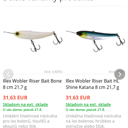
Kód:
63095S
Kód:
41901
Illex Wobler Riser Bait Bone
Illex Wobler Riser Bait HL
8 cm 21,7 g
Shine Katana 8 cm 21,7 g
31,63 EUR
31,63 EUR
Skladom na ext. sklade
Skladom na ext. sklade
U vás doma: piatok 21.8.
U vás doma: piatok 21.8.
Unikátní hladinová nástraha
Unikátna hladinová nástraha
pro lov bolenů, tloušťů a
na lov bolenov, hrúbkov a
okounů nebo štik.
ostriežov alebo šťúk.