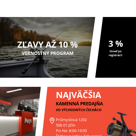
3 %
ZĽAVY AŽ 10 %
ihneď po
VERNOSTNÝ PROGRAM
registrácii
NAJVÄČŠIA
KAMENNÁ PREDAJŇA
VO VÝCHODNÝCH ČECHÁCH
Průmyslová 1292
506 01 Jičín
Po-Ne: 8:00-19:00
Štátne sviatky: Zatvorené