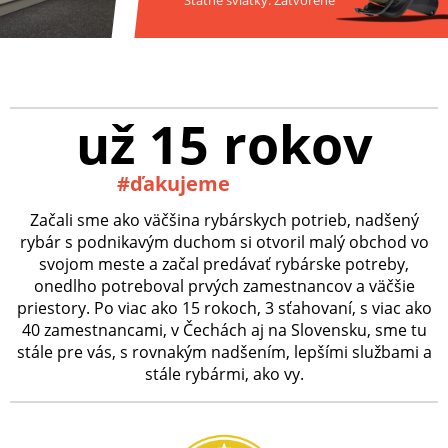
už 15 rokov
#ďakujeme
Začali sme ako väčšina rybárskych potrieb, nadšený
rybár s podnikavým duchom si otvoril malý obchod vo
svojom meste a začal predávať rybárske potreby,
onedlho potreboval prvých zamestnancov a väčšie
priestory. Po viac ako 15 rokoch, 3 sťahovaní, s viac ako
40 zamestnancami, v Čechách aj na Slovensku, sme tu
stále pre vás, s rovnakým nadšením, lepšími službami a
stále rybármi, ako vy.