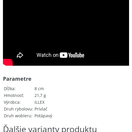
Parametre
Dĺžka
8 cm
Hmotnosť
21,7 g
Výrobca
ILLEX
Druh rybolovu
Prívlač
Druh wobleru
Potápavý
Ďalšie varianty produktu