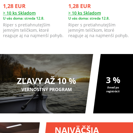
1,28 EUR
1,28 EUR
> 10 ks Skladom
> 10 ks Skladom
U vás doma: streda 12.8.
U vás doma: streda 12.8.
Riper s pretiahnutejším
Riper s pretiahnutejším
jemným telíčkom, ktoré
jemným telíčkom, ktoré
reaguje aj na najmenší pohyb.
reaguje aj na najmenší pohyb.
3 %
ZĽAVY AŽ 10 %
ihneď po
VERNOSTNÝ PROGRAM
registrácii
NAJVÄČŠIA