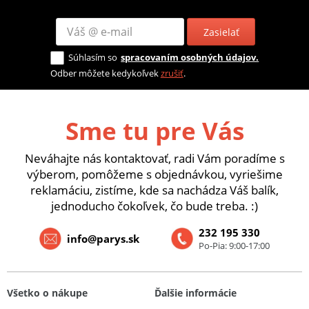
Zasielať
Súhlasím so
spracovaním osobných údajov.
Odber môžete kedykoľvek
zrušiť
.
Sme tu pre Vás
Neváhajte nás kontaktovať, radi Vám poradíme s
výberom, pomôžeme s objednávkou, vyriešime
reklamáciu, zistíme, kde sa nachádza Váš balík,
jednoducho čokoľvek, čo bude treba. :)
232 195 330
info@parys.sk
Po-Pia: 9:00-17:00
Všetko o nákupe
Ďalšie informácie