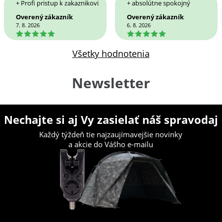
+ Profi pristup k zakaznikovi
+ absolútne spokojný
Overený zákazník
Overený zákazník
7. 8. 2026
6. 8. 2026
5
5
Všetky hodnotenia
Newsletter
Nechajte si aj Vy zasielať náš spravodaj
Každý týždeň tie najzaujímavejšie novinky
a akcie do Vášho e-mailu