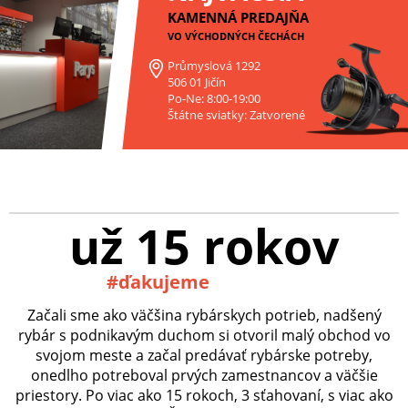
KAMENNÁ PREDAJŇA
VO VÝCHODNÝCH ČECHÁCH
Průmyslová 1292
506 01 Jičín
Po-Ne: 8:00-19:00
Štátne sviatky: Zatvorené
už 15 rokov
#ďakujeme
Začali sme ako väčšina rybárskych potrieb, nadšený
rybár s podnikavým duchom si otvoril malý obchod vo
svojom meste a začal predávať rybárske potreby,
onedlho potreboval prvých zamestnancov a väčšie
priestory. Po viac ako 15 rokoch, 3 sťahovaní, s viac ako