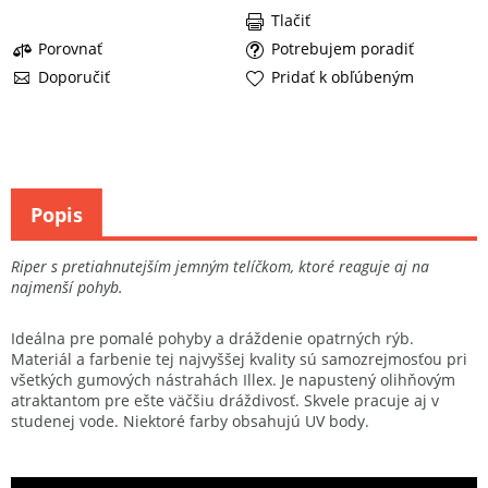
Tlačiť
Porovnať
Potrebujem poradiť
Doporučiť
Pridať k obľúbeným
Popis
Riper s pretiahnutejším jemným telíčkom, ktoré reaguje aj na
najmenší pohyb.
Ideálna pre pomalé pohyby a dráždenie opatrných rýb.
Materiál a farbenie tej najvyššej kvality sú samozrejmosťou pri
všetkých gumových nástrahách Illex. Je napustený olihňovým
atraktantom pre ešte väčšiu dráždivosť. Skvele pracuje aj v
studenej vode. Niektoré farby obsahujú UV body.