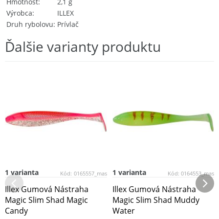
Hmotnosť
2,1 g
Výrobca
ILLEX
Druh rybolovu
Prívlač
Ďalšie varianty produktu
1 varianta
1 varianta
Kód:
0165557_mas
Kód:
0164553_mas
Illex Gumová Nástraha
Illex Gumová Nástraha
Magic Slim Shad Magic
Magic Slim Shad Muddy
Candy
Water