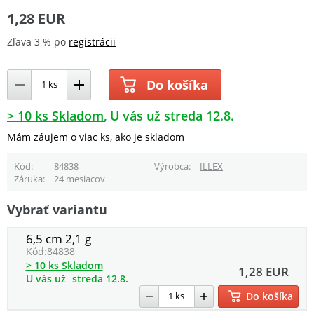
1,28 EUR
Zľava 3 % po
registrácii
Do košíka
> 10 ks Skladom
U vás už streda 12.8.
Mám záujem o viac ks, ako je skladom
Kód
84838
Výrobca
ILLEX
Záruka
24 mesiacov
Vybrať variantu
6,5 cm 2,1 g
Kód:
84838
> 10 ks Skladom
1,28 EUR
U vás už
streda 12.8.
Do košíka