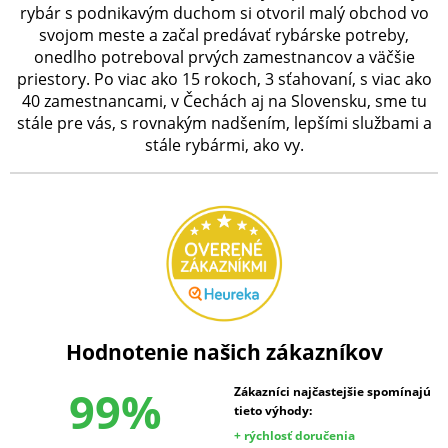
rybár s podnikavým duchom si otvoril malý obchod vo
svojom meste a začal predávať rybárske potreby,
onedlho potreboval prvých zamestnancov a väčšie
priestory. Po viac ako 15 rokoch, 3 sťahovaní, s viac ako
40 zamestnancami, v Čechách aj na Slovensku, sme tu
stále pre vás, s rovnakým nadšením, lepšími službami a
stále rybármi, ako vy.
Hodnotenie našich zákazníkov
99%
Zákazníci najčastejšie spomínajú
tieto výhody:
+ rýchlosť doručenia