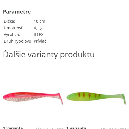
Parametre
Dĺžka
10 cm
Hmotnosť
4,1 g
Výrobca
ILLEX
Druh rybolovu
Prívlač
Ďalšie varianty produktu
1 varianta
1 varianta
Kód:
0165557_mas
Kód:
0164553_mas