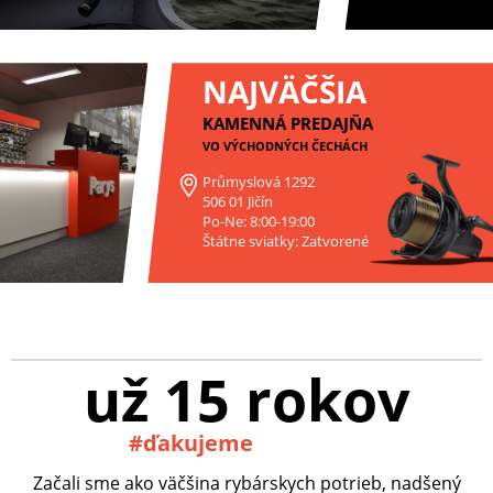
NAJVÄČŠIA
KAMENNÁ PREDAJŇA
VO VÝCHODNÝCH ČECHÁCH
Průmyslová 1292
506 01 Jičín
Po-Ne: 8:00-19:00
Štátne sviatky: Zatvorené
už 15 rokov
#ďakujeme
Začali sme ako väčšina rybárskych potrieb, nadšený