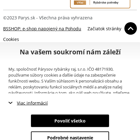
©2023 Parys.sk - Všechna práva vyhrazena
BSSHOP: e-shop napojený na Pohodu
Začiatok stránky
Cookies
Na vašem soukromí nám záleží
My, spoločnosť Párysov rybársky raj, s.r.o. IČO 48171930,
používame súbory cookies a ďalšie údaje na zabezpečenie
funkčnosti webu. S Vaším súhlasom k personalizácii obsahu a
reklám, poskytovaniu funkcií sociálnych médií a analýze našej
návštevnosti. Informácie o tom, ako náš web používate, zdieľame
so svojimi partnermi pre sociálne médiá, inzerciu a analýzy
Viac informácií
(napríklad Google).
Tu
si môžete prečítať, ako tieto informácie
Google používa. Partneri tieto údaje môžu kombinovať s ďalšími
Nevyhnutné cookies
informáciami, ktoré ste im poskytli alebo ktoré získali v dôsledku
Povoliť všetko
toho, že používate ich služby. Tieto údaje zahŕňajú cookies, dáta z
Marketingové cookies
ďalších úložísk, IP adresu a ďalšie informácie spojené s prezeraním
webu. Svoj súhlas so spracovaním cookies môžete odvolať
tu
.
Podrobné nastavenie