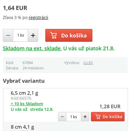
1,64 EUR
Zľava 3 % po
registrácii
Do košíka
Skladom na ext. sklade
U vás už piatok 21.8.
Kód
67094
Výrobca
ILLEX
Záruka
24 mesiacov
Vybrať variantu
6,5 cm 2,1 g
Kód:
66576
> 10 ks Skladom
1,28 EUR
U vás už
streda 12.8.
Do košíka
8 cm 4,1 g