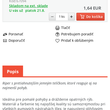
Kód:
67094
Skladom na ext. sklade
1,64 EUR
U vás už
piatok 21.8.
Do košíka
Tlačiť
Porovnať
Potrebujem poradiť
Doporučiť
Pridať k obľúbeným
Popis
Riper s pretiahnutejším jemným telíčkom, ktoré reaguje aj na
najmenší pohyb.
Ideálna pre pomalé pohyby a dráždenie opatrných rýb.
Materiál a farbenie tej najvyššej kvality sú samozrejmosťou pri
všetkých gumových nástrahách Illex. Je napustený olihňovým