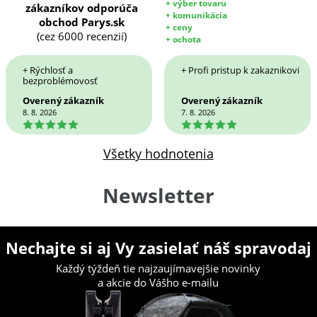
+ výber tovaru
zákazníkov odporúča
+ komunikácia
obchod Parys.sk
+ ceny
(cez 6000 recenzií)
+ ochota
+ Rýchlosť a
+ Profi pristup k zakaznikovi
bezproblémovosť
Overený zákazník
Overený zákazník
8. 8. 2026
7. 8. 2026
5
5
Všetky hodnotenia
Newsletter
Nechajte si aj Vy zasielať náš spravodaj
Každý týždeň tie najzaujímavejšie novinky
a akcie do Vášho e-mailu