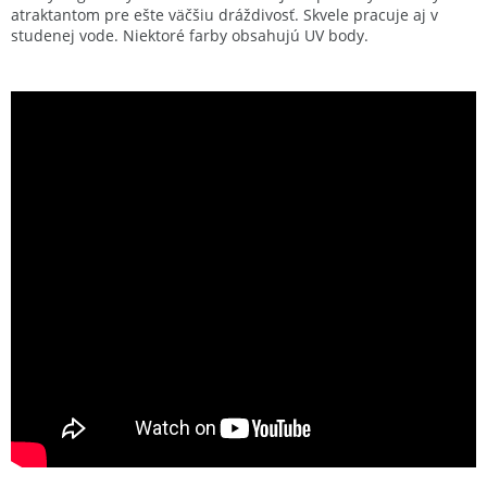
atraktantom pre ešte väčšiu dráždivosť. Skvele pracuje aj v
studenej vode. Niektoré farby obsahujú UV body.