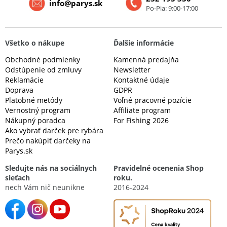
info@parys.sk
Po-Pia: 9:00-17:00
Všetko o nákupe
Ďalšie informácie
Obchodné podmienky
Kamenná predajňa
Odstúpenie od zmluvy
Newsletter
Reklamácie
Kontaktné údaje
Doprava
GDPR
Platobné metódy
Voľné pracovné pozície
Vernostný program
Affiliate program
Nákupný poradca
For Fishing 2026
Ako vybrať darček pre rybára
Prečo nakúpiť darčeky na
Parys.sk
Sledujte nás na sociálnych
Pravidelné ocenenia Shop
sieťach
roku.
nech Vám nič neunikne
2016-2024