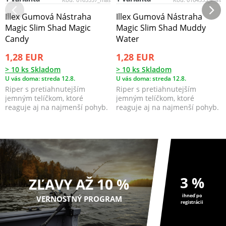
Illex Gumová Nástraha
Illex Gumová Nástraha
Magic Slim Shad Magic
Magic Slim Shad Muddy
Candy
Water
1,28 EUR
1,28 EUR
> 10 ks Skladom
> 10 ks Skladom
U vás doma: streda 12.8.
U vás doma: streda 12.8.
Riper s pretiahnutejším
Riper s pretiahnutejším
jemným telíčkom, ktoré
jemným telíčkom, ktoré
reaguje aj na najmenší pohyb.
reaguje aj na najmenší pohyb.
3 %
ZĽAVY AŽ 10 %
ihneď po
VERNOSTNÝ PROGRAM
registrácii