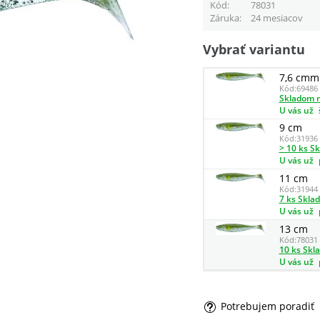
Kód
78031
Záruka
24 mesiacov
Vybrať variantu
7,6 cmm
Kód:
69486
Skladom n
U vás už
9 cm
Kód:
31936
> 10 ks S
U vás už
11 cm
Kód:
31944
7 ks Skla
U vás už
13 cm
Kód:
78031
10 ks Skl
U vás už
Potrebujem poradiť