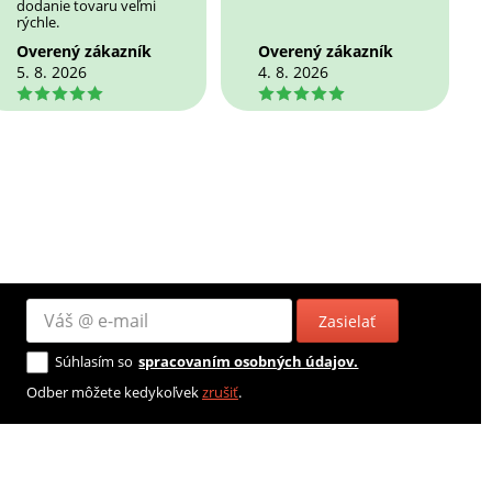
dodanie tovaru veľmi
rýchle.
Overený zákazník
Overený zákazník
5. 8. 2026
4. 8. 2026
5
5
Zasielať
Súhlasím so
spracovaním osobných údajov.
Odber môžete kedykoľvek
zrušiť
.