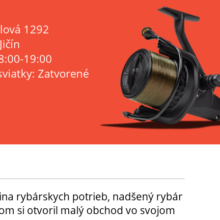
lová 1292
Jičín
8:00-19:00
sviatky: Zatvorené
ina rybárskych potrieb, nadšený rybár
m si otvoril malý obchod vo svojom