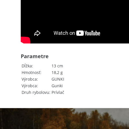
Parametre
Dĺžka
13 cm
Hmotnosť
18,2 g
Výrobca
GUNKI
Výrobca
Gunki
Druh rybolovu
Prívlač