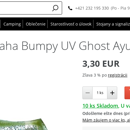
+421 232 195 330
(Po - Pia 
Camping
Oblečenie
Starostlivosť o úlovok
Stojany a signali
aha Bumpy UV Ghost Ay
3,30 EUR
Zľava 3 % po
registrácii
10 ks Skladom
U v
Odošleme ešte dnes (pri
Mám záujem o viac ks, a