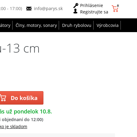
Prihlásenie
0
9:00 - 17:00)
info@parys.sk
Registrujte sa
zátory
Člny, motory, sonary
Druh rybolovu
Výrobcovia
u-13 cm
Do košíka
ás už pondelok 10.8.
 objednaní do 12:00)
ko je skladom