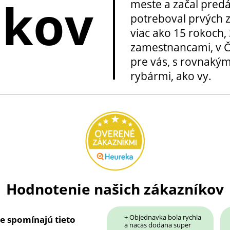
okov
meste a začal pred
potreboval prvých z
viac ako 15 rokoch, 
zamestnancami, v Če
pre vás, s rovnakým
rybármi, ako vy.
Hodnotenie našich zákazníkov
+ Objednavka bola rychla
ie spomínajú tieto
a nacas dodana super