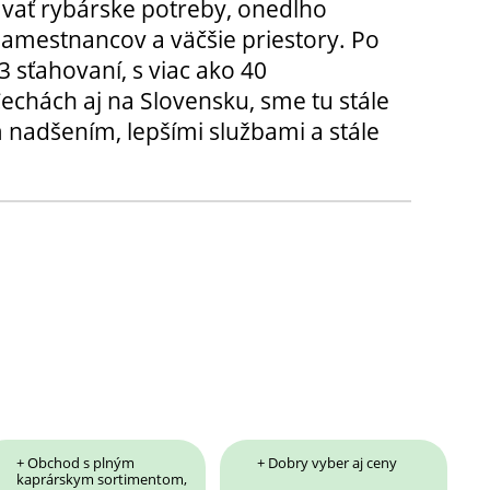
ávať rybárske potreby, onedlho
amestnancov a väčšie priestory. Po
3 sťahovaní, s viac ako 40
chách aj na Slovensku, sme tu stále
 nadšením, lepšími službami a stále
+ Obchod s plným
+ Dobry vyber aj ceny
kaprárskym sortimentom,