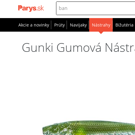
Akcie a novinky
Prúty
Navijaky
Nástrahy
Bižutéria
Gunki Gumová Nástr