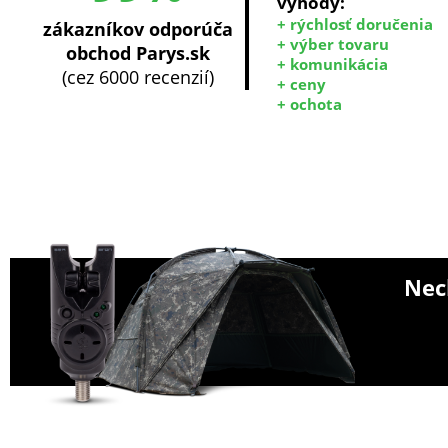
výhody:
+ rýchlosť doručenia
zákazníkov odporúča
+ výber tovaru
obchod Parys.sk
+ komunikácia
(cez 6000 recenzií)
+ ceny
+ ochota
Nech