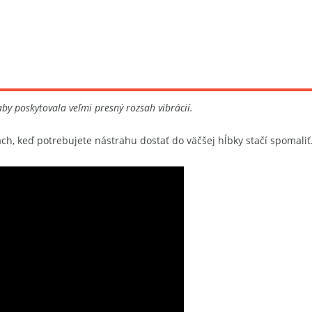
aby poskytovala veľmi presný rozsah vibrácií.
ch, keď potrebujete nástrahu dostať do väčšej hĺbky stačí spomaliť.