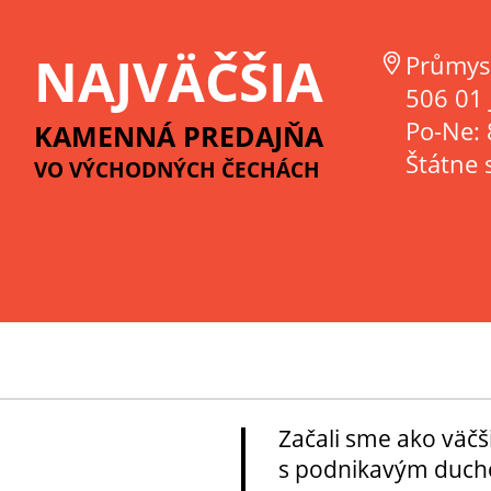
NAJVÄČŠIA
Průmys
506 01 
Po-Ne: 
KAMENNÁ PREDAJŇA
Štátne 
VO VÝCHODNÝCH ČECHÁCH
Začali sme ako väčš
s podnikavým ducho