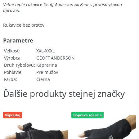
Veľmi teplé rukavice Geoff Anderson AirBear s protišmykovou
úpravou.
Rukavice bez prstov.
Parametre
Veľkosť
XXL-XXXL
Výrobca
GEOFF ANDERSON
Druh rybolovu
Kaprarina
Pohlavie
Pre mužov
Farba
Čierna
Ďalšie produkty stejnej značky
Výpredaj
Doprava zdarma