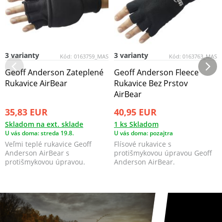
3 varianty
3 varianty
Kód:
0163759_MAS
Kód:
0163763_MAS
Geoff Anderson Zateplené
Geoff Anderson Fleece
Rukavice AirBear
Rukavice Bez Prstov
AirBear
35,83 EUR
40,95 EUR
Skladom na ext. sklade
1 ks Skladom
U vás doma: streda 19.8.
U vás doma: pozajtra
Veľmi teplé rukavice Geoff
Flísové rukavice s
Anderson AirBear s
protišmykovou úpravou Geoff
protišmykovou úpravou.
Anderson AirBear.