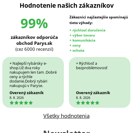
Hodnotenie našich zákazníkov
99%
Zákazníci najčastejšie spomínajú
tieto výhody:
+ rýchlosť doručenia
+ výber tovaru
zákazníkov odporúča
+ komunikácia
obchod Parys.sk
+ ceny
(cez 6000 recenzií)
+ ochota
+ Najlepší rybársky e-
+ Rýchlosť a
shop.Už dva roky
bezproblémovosť
nakupujem len tam .Dobré
ceny a rýchle
dodanie.Dobrý rybári
nakupujú v Paryse.
Overený zákazník
Overený zákazník
8. 8. 2026
8. 8. 2026
5
5
Všetky hodnotenia