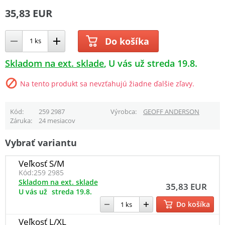
35,83 EUR
Do košíka
Skladom na ext. sklade
U vás už streda 19.8.
Na tento produkt sa nevzťahujú žiadne ďalšie zľavy.
Kód
259 2987
Výrobca
GEOFF ANDERSON
Záruka
24 mesiacov
Vybrať variantu
Veľkosť S/M
Kód:
259 2985
Skladom na ext. sklade
35,83 EUR
U vás už
streda 19.8.
Do košíka
Veľkosť L/XL