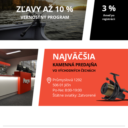
3 %
ZĽAVY AŽ 10 %
ihneď po
VERNOSTNÝ PROGRAM
registrácii
NAJVÄČŠIA
KAMENNÁ PREDAJŇA
VO VÝCHODNÝCH ČECHÁCH
Průmyslová 1292
506 01 Jičín
Po-Ne: 8:00-19:00
Štátne sviatky: Zatvorené