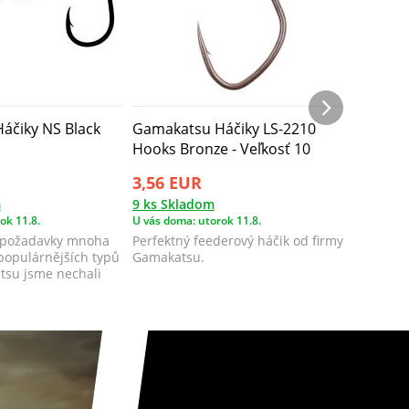
2 varian
áčiky NS Black
Gamakatsu Háčiky LS-2210
Gamakat
Hooks Bronze - Veľkosť 10
3310F 0
3,56 EUR
2,92 E
m
9 ks Skladom
6 ks Skl
ok 11.8.
U vás doma: utorok 11.8.
U vás doma
e požadavky mnoha
Perfektný feederový háčik od firmy
Klasický 
populárnějších typů
Gamakatsu.
vyhnutým
su jsme nechali
použitie.
pohod...