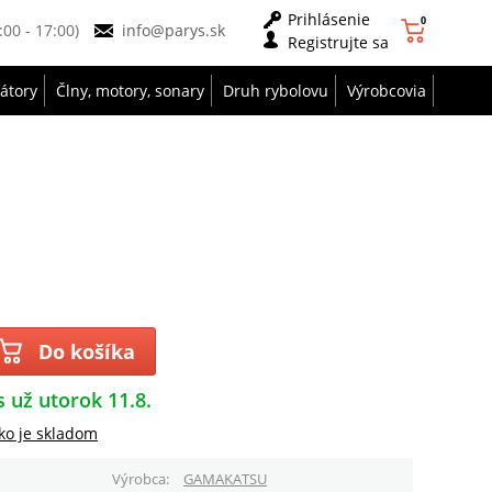
Prihlásenie
0
9:00 - 17:00)
info@parys.sk
Registrujte sa
zátory
Člny, motory, sonary
Druh rybolovu
Výrobcovia
Do košíka
s už utorok 11.8.
ko je skladom
Výrobca
GAMAKATSU