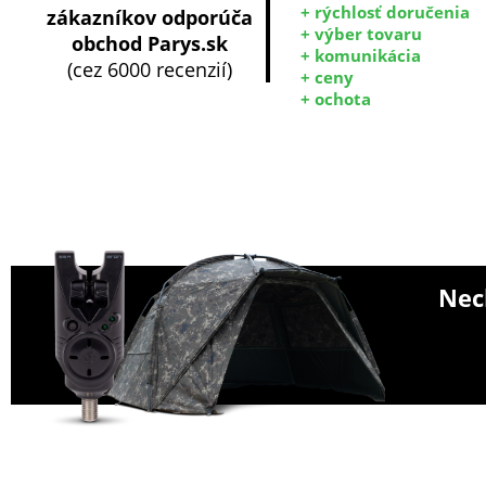
+ rýchlosť doručenia
zákazníkov odporúča
+ výber tovaru
obchod Parys.sk
+ komunikácia
(cez 6000 recenzií)
+ ceny
+ ochota
Nech