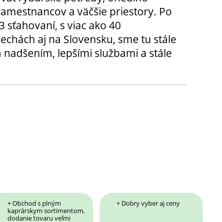
amestnancov a väčšie priestory. Po
3 sťahovaní, s viac ako 40
chách aj na Slovensku, sme tu stále
 nadšením, lepšími službami a stále
+ Obchod s plným
+ Dobry vyber aj ceny
kaprárskym sortimentom,
dodanie tovaru veľmi