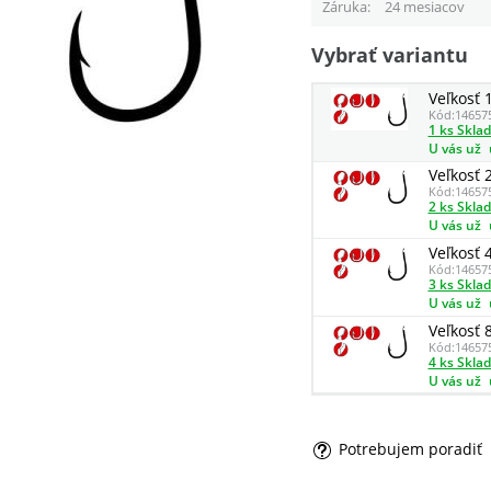
Záruka
24 mesiacov
Vybrať variantu
Veľkosť 
Kód:
14657
1 ks Skla
U vás už
Veľkosť 
Kód:
14657
2 ks Skla
U vás už
Veľkosť 
Kód:
14657
3 ks Skla
U vás už
Veľkosť 
Kód:
14657
4 ks Skla
U vás už
Potrebujem poradiť