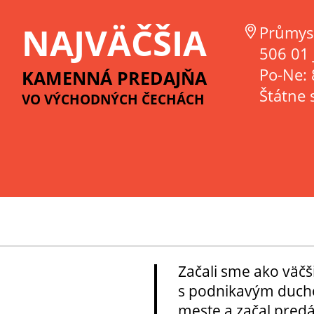
NAJVÄČŠIA
Průmys
506 01 
Po-Ne: 
KAMENNÁ PREDAJŇA
Štátne 
VO VÝCHODNÝCH ČECHÁCH
Začali sme ako väčš
s podnikavým ducho
meste a začal pred