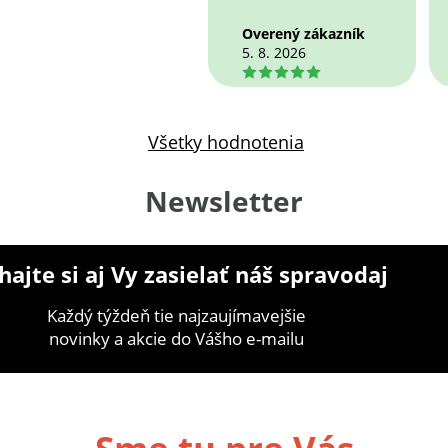
Overený zákazník
5. 8. 2026
5
Všetky hodnotenia
Newsletter
ajte si aj Vy zasielať náš spravodaj
Každý týždeň tie najzaujímavejšie
novinky a akcie do Vášho e-mailu