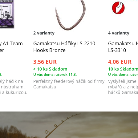
2 varianty
4 varianty
y A1 Team
Gamakatsu Háčiky LS-2210
Gamakatsu H
er
Hooks Bronze
LS-3310
3,56 EUR
4,06 EUR
> 10 ks Skladom
10 ks Sklado
8.
U vás doma: utorok 11.8.
U vás doma: utor
lý háčik na
Perfektný feederový háčik od firmy
Vyslyšeli jsm
i nástrahami,
Gamakatsu.
rybářů a z nej
 a kukuricou.​
háčků Gamakat
speciá...