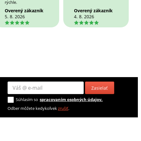
rýchle.
Overený zákazník
Overený zákazník
5. 8. 2026
4. 8. 2026
5
5
Zasielať
Súhlasím so
spracovaním osobných údajov.
Odber môžete kedykoľvek
zrušiť
.