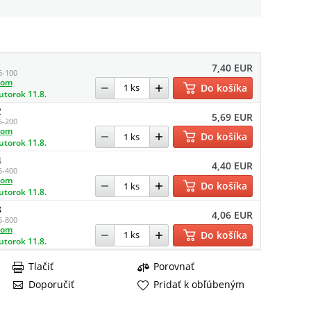
1
7,40 EUR
5-100
dom
Do košíka
utorok 11.8.
2
5,69 EUR
5-200
dom
Do košíka
utorok 11.8.
4
4,40 EUR
5-400
dom
Do košíka
utorok 11.8.
8
4,06 EUR
5-800
dom
Do košíka
utorok 11.8.
Tlačiť
Porovnať
Doporučiť
Pridať k obľúbeným