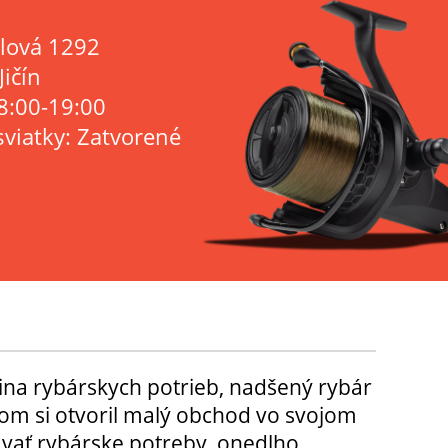
lová 1292
Jičín
8:00-19:00
sviatky: Zatvorené
ina rybárskych potrieb, nadšený rybár
m si otvoril malý obchod vo svojom
ávať rybárske potreby, onedlho