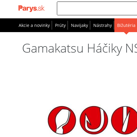
Akcie a novinky
Prúty
Navijaky
Nástrahy
Bižutéria
Gamakatsu Háčiky NS