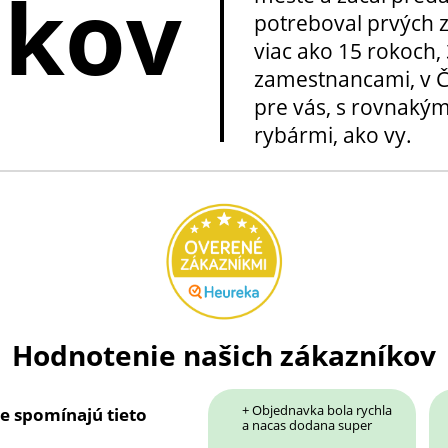
okov
potreboval prvých z
viac ako 15 rokoch, 
zamestnancami, v Če
pre vás, s rovnakým
rybármi, ako vy.
Hodnotenie našich zákazníkov
+ Objednavka bola rychla
ie spomínajú tieto
a nacas dodana super