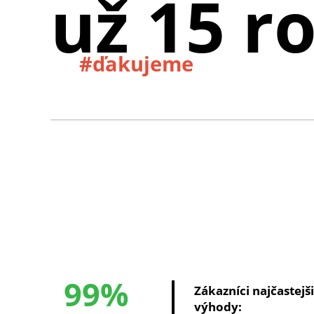
už 15 r
#ďakujeme
99%
Zákazníci najčastejš
výhody: