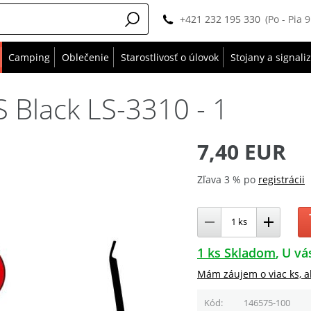
+421 232 195 330
(Po - Pia 
Camping
Oblečenie
Starostlivosť o úlovok
Stojany a signali
 Black LS-3310 - 1
7,40 EUR
Zľava 3 % po
registrácii
1 ks Skladom
U vá
Mám záujem o viac ks, a
Kód
146575-100