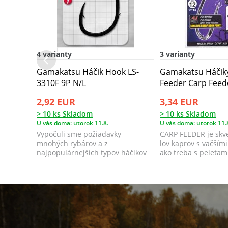
4 varianty
3 varianty
Gamakatsu Háčik Hook LS-
Gamakatsu Háčik
3310F 9P N/L
Feeder Carp Feed
2,92 EUR
3,34 EUR
> 10 ks Skladom
> 10 ks Skladom
U vás doma: utorok 11.8.
U vás doma: utorok 11.
Vypočuli sme požiadavky
CARP FEEDER je skve
mnohých rybárov a z
lov kaprov s väčším
najpopulárnejších typov háčikov
ako treba s peletami
Gamakatsu sme nechali šp...