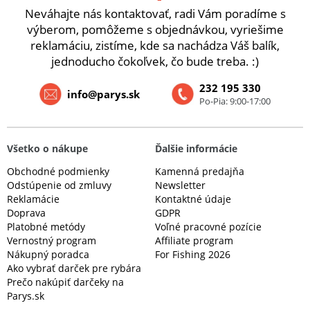
Neváhajte nás kontaktovať, radi Vám poradíme s
výberom, pomôžeme s objednávkou, vyriešime
reklamáciu, zistíme, kde sa nachádza Váš balík,
jednoducho čokoľvek, čo bude treba. :)
232 195 330
info@parys.sk
Po-Pia: 9:00-17:00
Všetko o nákupe
Ďalšie informácie
Obchodné podmienky
Kamenná predajňa
Odstúpenie od zmluvy
Newsletter
Reklamácie
Kontaktné údaje
Doprava
GDPR
Platobné metódy
Voľné pracovné pozície
Vernostný program
Affiliate program
Nákupný poradca
For Fishing 2026
Ako vybrať darček pre rybára
Prečo nakúpiť darčeky na
Parys.sk