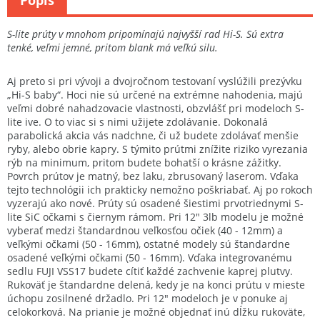
Popis
S-lite prúty v mnohom pripomínajú najvyšší rad Hi-S. Sú extra
tenké, veľmi jemné, pritom blank má veľkú silu.
Aj preto si pri vývoji a dvojročnom testovaní vyslúžili prezývku
„Hi-S baby“. Hoci nie sú určené na extrémne nahodenia, majú
veľmi dobré nahadzovacie vlastnosti, obzvlášť pri modeloch S-
lite ive. O to viac si s nimi užijete zdolávanie. Dokonalá
parabolická akcia vás nadchne, či už budete zdolávať menšie
ryby, alebo obrie kapry. S týmito prútmi znížite riziko vyrezania
rýb na minimum, pritom budete bohatší o krásne zážitky.
Povrch prútov je matný, bez laku, zbrusovaný laserom. Vďaka
tejto technológii ich prakticky nemožno poškriabať. Aj po rokoch
vyzerajú ako nové. Prúty sú osadené šiestimi prvotriednymi S-
lite SiC očkami s čiernym rámom. Pri 12″ 3lb modelu je možné
vyberať medzi štandardnou veľkosťou očiek (40 - 12mm) a
veľkými očkami (50 - 16mm), ostatné modely sú štandardne
osadené veľkými očkami (50 - 16mm). Vďaka integrovanému
sedlu FUJI VSS17 budete cítiť každé zachvenie kaprej plutvy.
Rukoväť je štandardne delená, kedy je na konci prútu v mieste
úchopu zosilnené držadlo. Pri 12″ modeloch je v ponuke aj
celokorková. Na prianie je možné objednať inú dĺžku rukoväte,