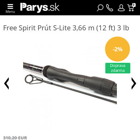
0
Menu
Free Spirit Prút S-Lite 3,66 m (12 ft) 3 lb
-2%
Doprava
zdarma
310,20 EUR