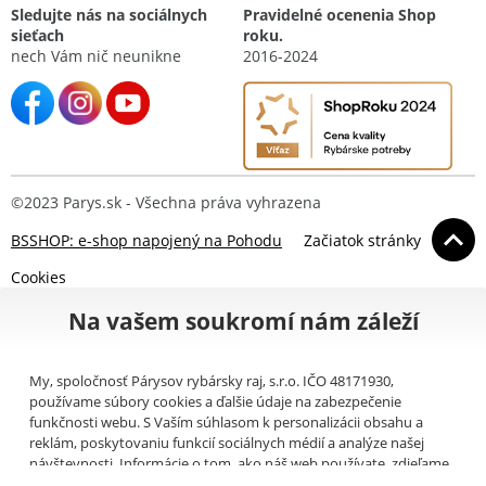
Sledujte nás na sociálnych
Pravidelné ocenenia Shop
sieťach
roku.
nech Vám nič neunikne
2016-2024
©2023 Parys.sk - Všechna práva vyhrazena
BSSHOP: e-shop napojený na Pohodu
Začiatok stránky
Cookies
Na vašem soukromí nám záleží
My, spoločnosť Párysov rybársky raj, s.r.o. IČO 48171930,
používame súbory cookies a ďalšie údaje na zabezpečenie
funkčnosti webu. S Vaším súhlasom k personalizácii obsahu a
reklám, poskytovaniu funkcií sociálnych médií a analýze našej
návštevnosti. Informácie o tom, ako náš web používate, zdieľame
so svojimi partnermi pre sociálne médiá, inzerciu a analýzy