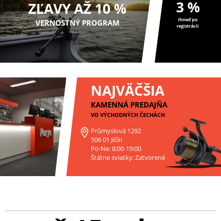
3 %
ZĽAVY AŽ 10 %
ihneď po
VERNOSTNÝ PROGRAM
registrácii
NAJVÄČŠIA
KAMENNÁ PREDAJŇA
VO VÝCHODNÝCH ČECHÁCH
Průmyslová 1292
506 01 Jičín
Po-Ne: 8:00-19:00
Štátne sviatky: Zatvorené