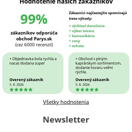
Hodnotenie našich zákazníkov
99%
Zákazníci najčastejšie spomínajú
tieto výhody:
+ rýchlosť doručenia
+ výber tovaru
zákazníkov odporúča
+ komunikácia
obchod Parys.sk
+ ceny
(cez 6000 recenzií)
+ ochota
+ Objednavka bola rychla a
+ Obchod s plným
nacas dodana super
kaprárskym sortimentom,
dodanie tovaru veľmi
rýchle.
Overený zákazník
Overený zákazník
5. 8. 2026
5. 8. 2026
5
5
Všetky hodnotenia
Newsletter