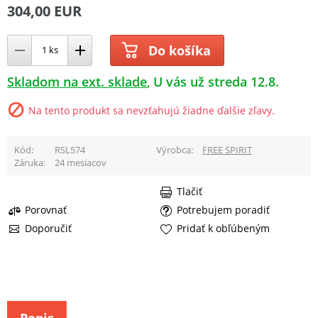
304,00 EUR
Do košíka
Skladom na ext. sklade
U vás už streda 12.8.
Na tento produkt sa nevzťahujú žiadne ďalšie zľavy.
Kód
RSL574
Výrobca
FREE SPIRIT
Záruka
24 mesiacov
Tlačiť
Porovnať
Potrebujem poradiť
Doporučiť
Pridať k obľúbeným