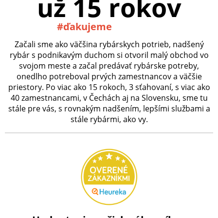
už 15 rokov
#ďakujeme
Začali sme ako väčšina rybárskych potrieb, nadšený
rybár s podnikavým duchom si otvoril malý obchod vo
svojom meste a začal predávať rybárske potreby,
onedlho potreboval prvých zamestnancov a väčšie
priestory. Po viac ako 15 rokoch, 3 sťahovaní, s viac ako
40 zamestnancami, v Čechách aj na Slovensku, sme tu
stále pre vás, s rovnakým nadšením, lepšími službami a
stále rybármi, ako vy.