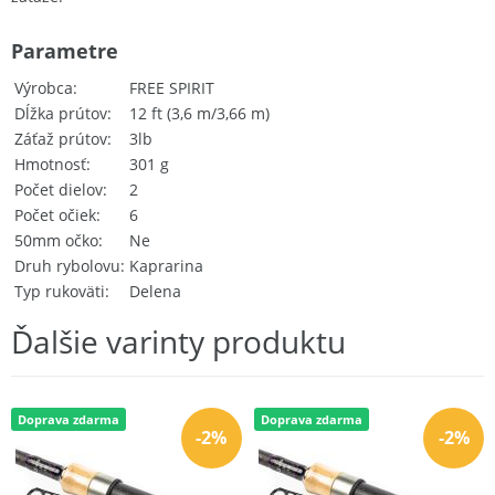
Parametre
Výrobca
FREE SPIRIT
Dĺžka prútov
12 ft (3,6 m/3,66 m)
Záťaž prútov
3lb
Hmotnosť
301 g
Počet dielov
2
Počet očiek
6
50mm očko
Ne
Druh rybolovu
Kaprarina
Typ rukoväti
Delena
Ďalšie varinty produktu
Doprava zdarma
Doprava zdarma
-2%
-2%