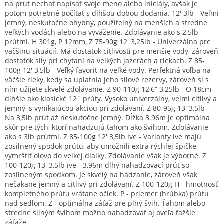
na prút nechať napísať svoje meno alebo iniciály, avšak je
potom potrebné počítať s dlhšou dobou dodania. 12' 3lb - Veľmi
jemný, neskutočne ohybný, použiteľný na menších a stredne
veľkých vodách alebo na vyváženie. Zdolávanie ako s 2,5lb
prútmi. H 301g, P 12mm, Z 75-90g 12' 3,25lb - Univerzálna pre
väčšinu situácií. Má dostatok citlivosti pre menšie vody, zároveň
dostatok sily pri chytaní na veľkých jazerách a riekach. Z 85-
100g 12' 3,5lb - Veľký favorit na veľké vody. Perfektná voľba na
väčšie rieky, kedy sa uplatnia jeho silové rezervy, zároveň si s
ním užijete skvelé zdolávanie. Z 90-110g 12'6“ 3,25lb - O 18cm
dlhšie ako klasické 12´ prúty. Vysoko univerzálny, veľmi citlivý a
jemný, s vynikajúcou akciou pri zdolávaní. Z 80-95g 13' 3,5lb -
Na 3,5lb prút až neskutočne jemný. Dĺžka 3.96m je optimálna
skôr pre tých, ktorí nahadzujú ťahom ako švihom. Zdolávanie
ako s 3lb prútmi. Z 85-100g 12' 3,5lb ive - Varianty ive majú
zosilnený spodok prútu, aby umožnili extra rýchlej špičke
vymrštiť olovo do veľkej diaľky. Zdolávanie však je výborné. Z
100-120g 13' 3,5lb ive - 3,96m dlhý nahadzovací prút so
zosilneným spodkom. Je skvelý na hádzanie, zároveň však
nečakane jemný a citlivý pri zdolávaní. Z 100-120g H - hmotnosť
kompletného prútu vrátane očiek. P - priemer (hrúbka) prútu
nad sedlom. Z - optimálna záťaž pre plný švih. Ťahom alebo
stredne silným švihom možno nahadzovať aj oveľa ťažšie
záťaže.