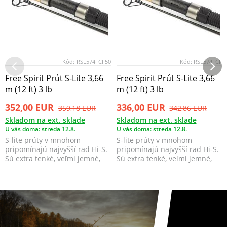
Kód:
RSL574FCF50
Kód:
RSL574FCF
Free Spirit Prút S-Lite 3,66
Free Spirit Prút S-Lite 3,66
m (12 ft) 3 lb
m (12 ft) 3 lb
352,00 EUR
336,00 EUR
359,18 EUR
342,86 EUR
Skladom na ext. sklade
Skladom na ext. sklade
U vás doma: streda 12.8.
U vás doma: streda 12.8.
S-lite prúty v mnohom
S-lite prúty v mnohom
pripomínajú najvyšší rad Hi-S.
pripomínajú najvyšší rad Hi-S.
Sú extra tenké, veľmi jemné,
Sú extra tenké, veľmi jemné,
pritom blank má ve...
pritom blank má ve...