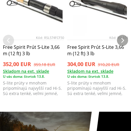
Kód:
RSL574FCF50
Kód:
RSL574
Free Spirit Prút S-Lite 3,66
Free Spirit Prút S-Lite 3,66
m (12 ft) 3 lb
m (12 ft) 3 lb
352,00 EUR
304,00 EUR
359,18 EUR
310,20 EUR
Skladom na ext. sklade
Skladom na ext. sklade
U vás doma: štvrtok 13.8.
U vás doma: štvrtok 13.8.
S-lite prúty v mnohom
S-lite prúty v mnohom
pripomínajú najvyšší rad Hi-S.
pripomínajú najvyšší rad Hi-S.
Sú extra tenké, veľmi jemné,
Sú extra tenké, veľmi jemné,
pritom blank má ve...
pritom blank má ve...