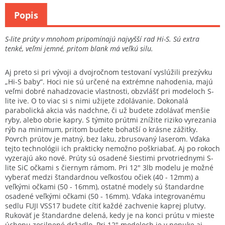
Popis
S-lite prúty v mnohom pripomínajú najvyšší rad Hi-S. Sú extra
tenké, veľmi jemné, pritom blank má veľkú silu.
Aj preto si pri vývoji a dvojročnom testovaní vyslúžili prezývku
„Hi-S baby“. Hoci nie sú určené na extrémne nahodenia, majú
veľmi dobré nahadzovacie vlastnosti, obzvlášť pri modeloch S-
lite ive. O to viac si s nimi užijete zdolávanie. Dokonalá
parabolická akcia vás nadchne, či už budete zdolávať menšie
ryby, alebo obrie kapry. S týmito prútmi znížite riziko vyrezania
rýb na minimum, pritom budete bohatší o krásne zážitky.
Povrch prútov je matný, bez laku, zbrusovaný laserom. Vďaka
tejto technológii ich prakticky nemožno poškriabať. Aj po rokoch
vyzerajú ako nové. Prúty sú osadené šiestimi prvotriednymi S-
lite SiC očkami s čiernym rámom. Pri 12″ 3lb modelu je možné
vyberať medzi štandardnou veľkosťou očiek (40 - 12mm) a
veľkými očkami (50 - 16mm), ostatné modely sú štandardne
osadené veľkými očkami (50 - 16mm). Vďaka integrovanému
sedlu FUJI VSS17 budete cítiť každé zachvenie kaprej plutvy.
Rukoväť je štandardne delená, kedy je na konci prútu v mieste
úchopu zosilnené držadlo. Pri 12″ modeloch je v ponuke aj