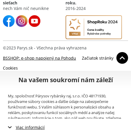
sieťach
roku.
nech Vám nič neunikne
2016-2024
©2023 Parys.sk - Všechna práva vyhrazena
BSSHOP: e-shop napojený na Pohodu
Začiatok stránky
Cookies
Na vašem soukromí nám záleží
My, spoločnosť Párysov rybársky raj, s.r.o. IČO 48171930,
používame súbory cookies a ďalšie údaje na zabezpečenie
funkčnosti webu. S Vaším súhlasom k personalizácii obsahu a
reklám, poskytovaniu funkcií sociálnych médií a analýze našej
návštevnosti. Informácie o tom, ako náš web používate, zdieľame
so svojimi partnermi pre sociálne médiá, inzerciu a analýzy
Viac informácií
(napríklad Google).
Tu
si môžete prečítať, ako tieto informácie