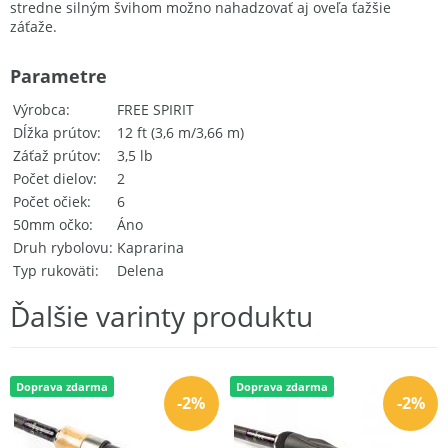
stredne silným švihom možno nahadzovať aj oveľa ťažšie
záťaže.
Parametre
Výrobca
FREE SPIRIT
Dĺžka prútov
12 ft (3,6 m/3,66 m)
Záťaž prútov
3,5 lb
Počet dielov
2
Počet očiek
6
50mm očko
Áno
Druh rybolovu
Kaprarina
Typ rukoväti
Delena
Ďalšie varinty produktu
Doprava zdarma
Doprava zdarma
-2%
-2%