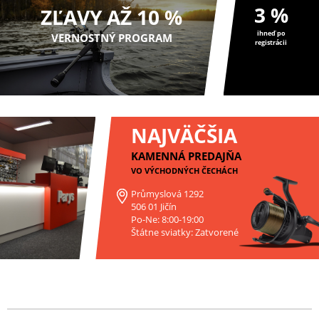
3 %
ZĽAVY AŽ 10 %
ihneď po
VERNOSTNÝ PROGRAM
registrácii
NAJVÄČŠIA
KAMENNÁ PREDAJŇA
VO VÝCHODNÝCH ČECHÁCH
Průmyslová 1292
506 01 Jičín
Po-Ne: 8:00-19:00
Štátne sviatky: Zatvorené