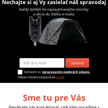
Nechajte si aj Vy zasielať náš spravodaj
Každý týždeň tie najzaujímavejšie novinky
a akcie do Vášho e-mailu
Zasielať
Súhlasím so
spracovaním osobných údajov.
Odber môžete kedykoľvek
zrušiť
.
Sme tu pre Vás
Neváhajte nás kontaktovať, radi Vám poradíme s