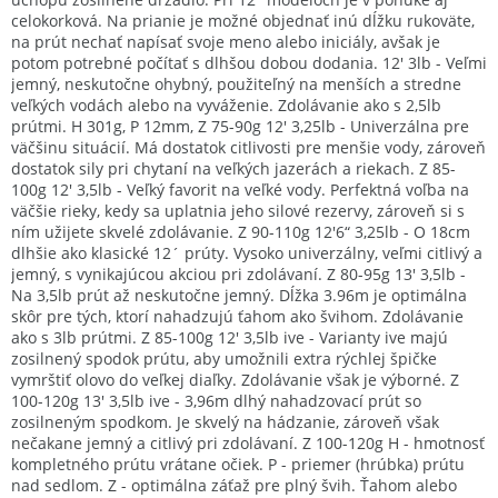
celokorková. Na prianie je možné objednať inú dĺžku rukoväte,
na prút nechať napísať svoje meno alebo iniciály, avšak je
potom potrebné počítať s dlhšou dobou dodania. 12' 3lb - Veľmi
jemný, neskutočne ohybný, použiteľný na menších a stredne
veľkých vodách alebo na vyváženie. Zdolávanie ako s 2,5lb
prútmi. H 301g, P 12mm, Z 75-90g 12' 3,25lb - Univerzálna pre
väčšinu situácií. Má dostatok citlivosti pre menšie vody, zároveň
dostatok sily pri chytaní na veľkých jazerách a riekach. Z 85-
100g 12' 3,5lb - Veľký favorit na veľké vody. Perfektná voľba na
väčšie rieky, kedy sa uplatnia jeho silové rezervy, zároveň si s
ním užijete skvelé zdolávanie. Z 90-110g 12'6“ 3,25lb - O 18cm
dlhšie ako klasické 12´ prúty. Vysoko univerzálny, veľmi citlivý a
jemný, s vynikajúcou akciou pri zdolávaní. Z 80-95g 13' 3,5lb -
Na 3,5lb prút až neskutočne jemný. Dĺžka 3.96m je optimálna
skôr pre tých, ktorí nahadzujú ťahom ako švihom. Zdolávanie
ako s 3lb prútmi. Z 85-100g 12' 3,5lb ive - Varianty ive majú
zosilnený spodok prútu, aby umožnili extra rýchlej špičke
vymrštiť olovo do veľkej diaľky. Zdolávanie však je výborné. Z
100-120g 13' 3,5lb ive - 3,96m dlhý nahadzovací prút so
zosilneným spodkom. Je skvelý na hádzanie, zároveň však
nečakane jemný a citlivý pri zdolávaní. Z 100-120g H - hmotnosť
kompletného prútu vrátane očiek. P - priemer (hrúbka) prútu
nad sedlom. Z - optimálna záťaž pre plný švih. Ťahom alebo