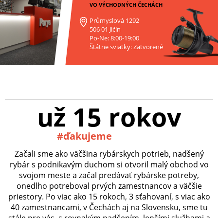
VO VÝCHODNÝCH ČECHÁCH
Průmyslová 1292
506 01 Jičín
Po-Ne: 8:00-19:00
Štátne sviatky: Zatvorené
už 15 rokov
#ďakujeme
Začali sme ako väčšina rybárskych potrieb, nadšený
rybár s podnikavým duchom si otvoril malý obchod vo
svojom meste a začal predávať rybárske potreby,
onedlho potreboval prvých zamestnancov a väčšie
priestory. Po viac ako 15 rokoch, 3 sťahovaní, s viac ako
40 zamestnancami, v Čechách aj na Slovensku, sme tu
stále pre vás, s rovnakým nadšením, lepšími službami a