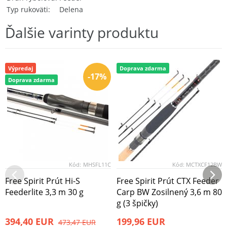
Typ rukoväti
Delena
Ďalšie varinty produktu
Výpredaj
Doprava zdarma
-17%
Doprava zdarma
Kód:
MHSFL11C
Kód:
MCTXCF12BW
Free Spirit Prút Hi-S
Free Spirit Prút CTX Feeder
Feederlite 3,3 m 30 g
Carp BW Zosilnený 3,6 m 80
g (3 špičky)
394,40 EUR
199,96 EUR
473,47 EUR