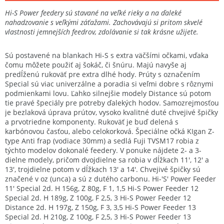
Hi-S Power feedery sú stavané na veľké rieky a na ďaleké
nahadzovanie s veľkými záťažami. Zachovávajú si pritom skvelé
vlastnosti jemnejších feedrov, zdolávanie si tak krásne užijete.
Sú postavené na blankach Hi-S s extra väčšími očkami, vďaka
čomu môžete použiť aj šokáč, či šnúru. Majú navyše aj
predĺženú rukoväť pre extra dlhé hody. Prúty s označením
Special sú viac univerzálne a poradia si veľmi dobre s rôznymi
podmienkami lovu. Ľahko silnejšie modely Distance sú potom
tie pravé špeciály pre potreby ďalekých hodov. Samozrejmosťou
je bezlaková úprava prútov, vysoko kvalitné duté chvejivé špičky
a prvotriedne komponenty. Rukoväť je buď delená s
karbónovou časťou, alebo celokorková. Špeciálne očká KIgan Z-
type Anti frap (vodiace 30mm) a sedlá Fuji TVSM17 robia z
týchto modelov dokonalé feedery. V ponuke nájdete 2- a 3-
dielne modely, pričom dvojdielne sa robia v dĺžkach 11', 12' a
13', trojdielne potom v dĺžkach 13' a 14'. Chvejivé špičky sú
značené v oz (unca) a sú z dutého carbonu. Hi-'S' Power Feeder
11' Special 2d. H 156g, Z 80g, F 1, 1,5 Hi-S Power Feeder 12
Special 2d. H 189g, Z 100g, F 2,5, 3 Hi-S Power Feeder 12
Distance 2d. H 197g, Z 150g, F 3, 3,5 Hi-S Power Feeder 13
Special 2d. H 210g, Z 100g, F 2,5, 3 Hi-S Power Feeder 13