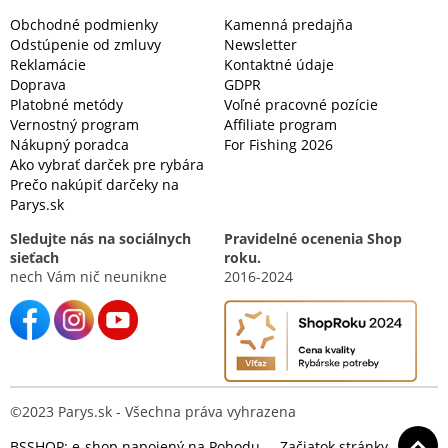
Obchodné podmienky
Kamenná predajňa
Odstúpenie od zmluvy
Newsletter
Reklamácie
Kontaktné údaje
Doprava
GDPR
Platobné metódy
Voľné pracovné pozície
Vernostný program
Affiliate program
Nákupný poradca
For Fishing 2026
Ako vybrať darček pre rybára
Prečo nakúpiť darčeky na
Parys.sk
Sledujte nás na sociálnych
Pravidelné ocenenia Shop
sieťach
roku.
nech Vám nič neunikne
2016-2024
©2023 Parys.sk - Všechna práva vyhrazena
BSSHOP: e-shop napojený na Pohodu
Začiatok stránky