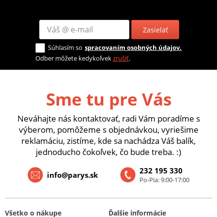
Zasielať
Súhlasím so
spracovaním osobných údajov.
Odber môžete kedykoľvek
zrušiť
.
Sme tu pre Vás
Neváhajte nás kontaktovať, radi Vám poradíme s
výberom, pomôžeme s objednávkou, vyriešime
reklamáciu, zistíme, kde sa nachádza Váš balík,
jednoducho čokoľvek, čo bude treba. :)
232 195 330
info@parys.sk
Po-Pia: 9:00-17:00
Všetko o nákupe
Ďalšie informácie