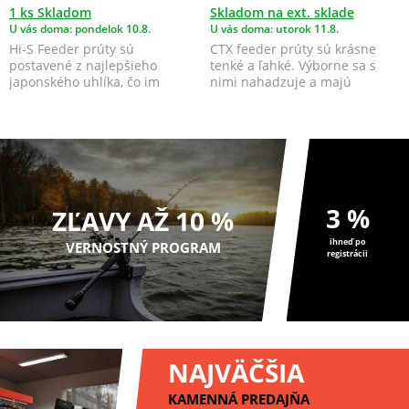
1 ks Skladom
Skladom na ext. sklade
U vás doma: pondelok 10.8.
U vás doma: utorok 11.8.
Hi-S Feeder prúty sú
CTX feeder prúty sú krásne
postavené z najlepšieho
tenké a ľahké. Výborne sa s
japonského uhlíka, čo im
nimi nahadzuje a majú
dodáva rýchlosť a presnosť,
perfektnú zdolávaciu ak...
zá...
3 %
ZĽAVY AŽ 10 %
ihneď po
VERNOSTNÝ PROGRAM
registrácii
NAJVÄČŠIA
KAMENNÁ PREDAJŇA