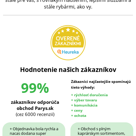
stále rybármi, ako vy.
Hodnotenie našich zákazníkov
99%
Zákazníci najčastejšie spomínajú
tieto výhody:
+ rýchlosť doručenia
+ výber tovaru
zákazníkov odporúča
+ komunikácia
obchod Parys.sk
+ ceny
(cez 6000 recenzií)
+ ochota
+ Objednavka bola rychla a
+ Obchod s plným
nacas dodana super
kaprárskym sortimentom,