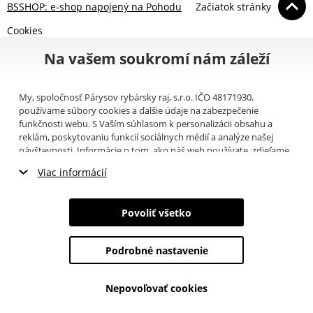
BSSHOP: e-shop napojený na Pohodu
Začiatok stránky
Cookies
Na vašem soukromí nám záleží
My, spoločnosť Párysov rybársky raj, s.r.o. IČO 48171930,
používame súbory cookies a ďalšie údaje na zabezpečenie
funkčnosti webu. S Vaším súhlasom k personalizácii obsahu a
reklám, poskytovaniu funkcií sociálnych médií a analýze našej
návštevnosti. Informácie o tom, ako náš web používate, zdieľame
so svojimi partnermi pre sociálne médiá, inzerciu a analýzy
Viac informácií
(napríklad Google).
Tu
si môžete prečítať, ako tieto informácie
Google používa. Partneri tieto údaje môžu kombinovať s ďalšími
Nevyhnutné cookies
informáciami, ktoré ste im poskytli alebo ktoré získali v dôsledku
Povoliť všetko
toho, že používate ich služby. Tieto údaje zahŕňajú cookies, dáta z
Marketingové cookies
ďalších úložísk, IP adresu a ďalšie informácie spojené s prezeraním
webu. Svoj súhlas so spracovaním cookies môžete odvolať
tu
.
Podrobné nastavenie
Analytické cookies
Nepovoľovať cookies
Údaje o používateľoch