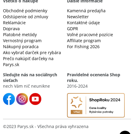
Všetko o nákupe
Ďalšie informácie
Obchodné podmienky
Kamenná predajňa
Odstúpenie od zmluvy
Newsletter
Reklamácie
Kontaktné údaje
Doprava
GDPR
Platobné metódy
Voľné pracovné pozície
Vernostný program
Affiliate program
Nákupný poradca
For Fishing 2026
Ako vybrať darček pre rybára
Prečo nakúpiť darčeky na
Parys.sk
Sledujte nás na sociálnych
Pravidelné ocenenia Shop
sieťach
roku.
nech Vám nič neunikne
2016-2024
©2023 Parys.sk - Všechna práva vyhrazena