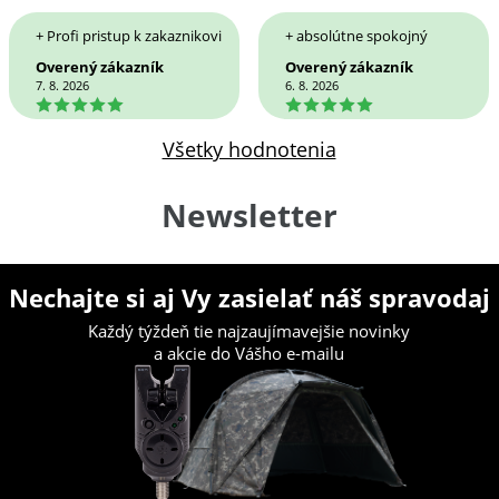
+ Profi pristup k zakaznikovi
+ absolútne spokojný
Overený zákazník
Overený zákazník
7. 8. 2026
6. 8. 2026
5
5
Všetky hodnotenia
Newsletter
Nechajte si aj Vy zasielať náš spravodaj
Každý týždeň tie najzaujímavejšie novinky
a akcie do Vášho e-mailu