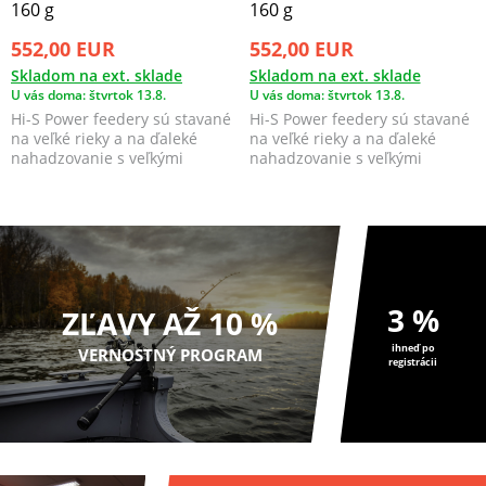
160 g
160 g
552,00 EUR
552,00 EUR
Skladom na ext. sklade
Skladom na ext. sklade
U vás doma: štvrtok 13.8.
U vás doma: štvrtok 13.8.
Hi-S Power feedery sú stavané
Hi-S Power feedery sú stavané
na veľké rieky a na ďaleké
na veľké rieky a na ďaleké
nahadzovanie s veľkými
nahadzovanie s veľkými
záťažami. Zachovávaj...
záťažami. Zachovávaj...
3 %
ZĽAVY AŽ 10 %
ihneď po
VERNOSTNÝ PROGRAM
registrácii