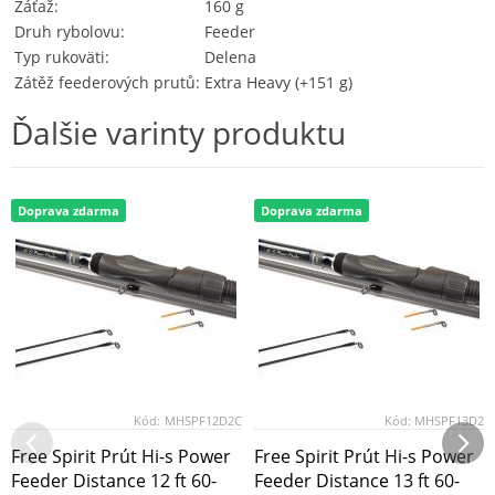
Záťaž
160 g
Druh rybolovu
Feeder
Typ rukoväti
Delena
Zátěž feederových prutů
Extra Heavy (+151 g)
Ďalšie varinty produktu
Doprava zdarma
Doprava zdarma
Kód:
MHSPF12D2C
Kód:
MHSPF13D2
Free Spirit Prút Hi-s Power
Free Spirit Prút Hi-s Power
Feeder Distance 12 ft 60-
Feeder Distance 13 ft 60-