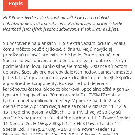
Popis
Hi-S Power feedery sú stavané na veľké rieky a na ďaleké
nahadzovanie s veľkými záťažami. Zachovávajú si pritom skvelé
vlastnosti jemnejších feedrov, zdolávanie si tak krásne užijete.
Sú postavené na blankach Hi-S s extra väčšími očkami, vďaka
čomu môžete použiť aj šokáč, či šnúru. Majú navyše aj
predĺženú rukoväť pre extra dlhé hody. Prúty s označením
Special sú viac univerzálne a poradia si veľmi dobre s rôznymi
podmienkami lovu. Ľahko silnejšie modely Distance sú potom
tie pravé špeciály pre potreby ďalekých hodov. Samozrejmosťou
je bezlaková úprava prútov, vysoko kvalitné duté chvejivé špičky
a prvotriedne komponenty. Rukoväť je buď delená s
karbónovou časťou, alebo celokorková. Špeciálne očká KIgan Z-
type Anti frap (vodiace 30mm) a sedlá Fuji TVSM17 robia z
týchto modelov dokonalé feedery. V ponuke nájdete 2- a 3-
dielne modely, pričom dvojdielne sa robia v dĺžkach 11', 12' a
13', trojdielne potom v dĺžkach 13' a 14'. Chvejivé špičky sú
značené v oz (unca) a sú z dutého carbonu. Hi-'S' Power Feeder
11' Special 2d. H 156g, Z 80g, F 1, 1,5 Hi-S Power Feeder 12
Special 2d. H 189g, Z 100g, F 2,5, 3 Hi-S Power Feeder 12
Distance 2d. H 197g, Z 150g, F 3, 3,5 Hi-S Power Feeder 13