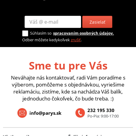
Zasielať
Súhlasím so
spracovaním osobných údajov.
Odber môžete kedykoľvek
zrušiť
.
Sme tu pre Vás
Neváhajte nás kontaktovať, radi Vám poradíme s
výberom, pomôžeme s objednávkou, vyriešime
reklamáciu, zistíme, kde sa nachádza Váš balík,
jednoducho čokoľvek, čo bude treba. :)
232 195 330
info@parys.sk
Po-Pia: 9:00-17:00