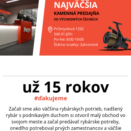
NAJVÄČŠIA
KAMENNÁ PREDAJŇA
VO VÝCHODNÝCH ČECHÁCH
Průmyslová 1292
506 01 Jičín
Po-Ne: 8:00-19:00
Štátne sviatky: Zatvorené
už 15 rokov
#ďakujeme
Začali sme ako väčšina rybárskych potrieb, nadšený
rybár s podnikavým duchom si otvoril malý obchod vo
svojom meste a začal predávať rybárske potreby,
onedlho potreboval prvých zamestnancov a väčšie