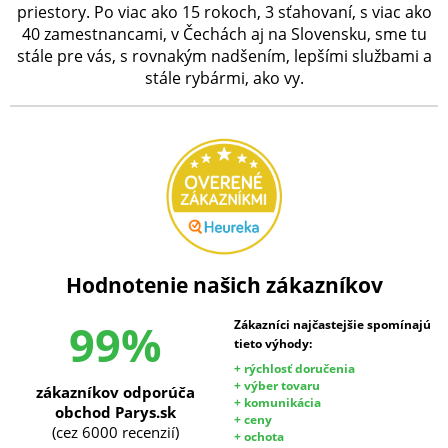
priestory. Po viac ako 15 rokoch, 3 sťahovaní, s viac ako
40 zamestnancami, v Čechách aj na Slovensku, sme tu
stále pre vás, s rovnakým nadšením, lepšími službami a
stále rybármi, ako vy.
Hodnotenie našich zákazníkov
99%
Zákazníci najčastejšie spomínajú
tieto výhody:
+ rýchlosť doručenia
+ výber tovaru
zákazníkov odporúča
+ komunikácia
obchod Parys.sk
+ ceny
(cez 6000 recenzií)
+ ochota