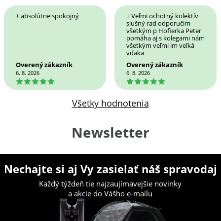
+ absolútne spokojný
+ Veľmi ochotný kolektív
slušný rad odporučím
všetkým p Hofierka Peter
pomáha aj s kolegami nám
všetkým veľmi im veľká
vďaka
Overený zákazník
Overený zákazník
6. 8. 2026
6. 8. 2026
5
5
Všetky hodnotenia
Newsletter
Nechajte si aj Vy zasielať náš spravodaj
Každý týždeň tie najzaujímavejšie novinky
a akcie do Vášho e-mailu