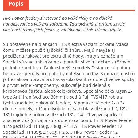
Popis
Hi-S Power feedery sú stavané na veľké rieky a na ďaleké
nahadzovanie s veľkými záťažami. Zachovávajú si pritom skvelé
vlastnosti jemnejších feedrov, zdolávanie si tak krásne užijete.
Sú postavené na blankach Hi-S s extra väčšími očkami, vďaka
čomu môžete použiť aj šokáč, či šnúru. Majú navyše aj
predĺženú rukoväť pre extra dlhé hody. Prúty s označením
Special sú viac univerzálne a poradia si veľmi dobre s rôznymi
podmienkami lovu. Ľahko silnejšie modely Distance sú potom
tie pravé špeciály pre potreby ďalekých hodov. Samozrejmosťou
je bezlaková úprava prútov, vysoko kvalitné duté chvejivé špičky
a prvotriedne komponenty. Rukoväť je buď delená s
karbónovou časťou, alebo celokorková. Špeciálne očká KIgan Z-
type Anti frap (vodiace 30mm) a sedlá Fuji TVSM17 robia z
týchto modelov dokonalé feedery. V ponuke nájdete 2- a 3-
dielne modely, pričom dvojdielne sa robia v dĺžkach 11', 12' a
13', trojdielne potom v dĺžkach 13' a 14'. Chvejivé špičky sú
značené v oz (unca) a sú z dutého carbonu. Hi-'S' Power Feeder
11' Special 2d. H 156g, Z 80g, F 1, 1,5 Hi-S Power Feeder 12
Special 2d. H 189g, Z 100g, F 2,5, 3 Hi-S Power Feeder 12
Distance 2d. H 197g, Z 150g, F 3, 3,5 Hi-S Power Feeder 13