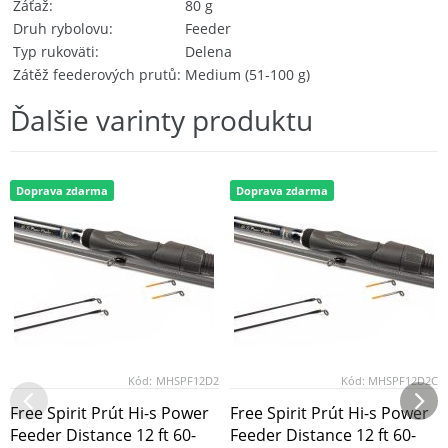
Záťaž
80 g
Druh rybolovu
Feeder
Typ rukoväti
Delena
Zátěž feederových prutů
Medium (51-100 g)
Ďalšie varinty produktu
Doprava zdarma
Doprava zdarma
Kód:
MHSPF12D2
Kód:
MHSPF12D2C
Free Spirit Prút Hi-s Power
Free Spirit Prút Hi-s Power
Feeder Distance 12 ft 60-
Feeder Distance 12 ft 60-