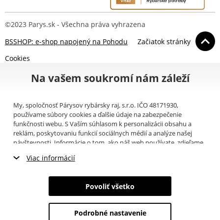
©2023 Parys.sk - Všechna práva vyhrazena
BSSHOP: e-shop napojený na Pohodu
Začiatok stránky
Cookies
Na vašem soukromí nám záleží
My, spoločnosť Párysov rybársky raj, s.r.o. IČO 48171930,
používame súbory cookies a ďalšie údaje na zabezpečenie
funkčnosti webu. S Vaším súhlasom k personalizácii obsahu a
reklám, poskytovaniu funkcií sociálnych médií a analýze našej
návštevnosti. Informácie o tom, ako náš web používate, zdieľame
so svojimi partnermi pre sociálne médiá, inzerciu a analýzy
Viac informácií
(napríklad Google).
Tu
si môžete prečítať, ako tieto informácie
Google používa. Partneri tieto údaje môžu kombinovať s ďalšími
Nevyhnutné cookies
informáciami, ktoré ste im poskytli alebo ktoré získali v dôsledku
Povoliť všetko
toho, že používate ich služby. Tieto údaje zahŕňajú cookies, dáta z
Marketingové cookies
ďalších úložísk, IP adresu a ďalšie informácie spojené s prezeraním
webu. Svoj súhlas so spracovaním cookies môžete odvolať
tu
.
Podrobné nastavenie
Analytické cookies