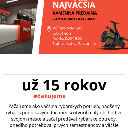
NAJVÄČŠIA
KAMENNÁ PREDAJŇA
VO VÝCHODNÝCH ČECHÁCH
Průmyslová 1292
506 01 Jičín
Po-Ne: 8:00-19:00
Štátne sviatky: Zatvorené
už 15 rokov
#ďakujeme
Začali sme ako väčšina rybárskych potrieb, nadšený
rybár s podnikavým duchom si otvoril malý obchod vo
svojom meste a začal predávať rybárske potreby,
onedlho potreboval prvých zamestnancov a väčšie