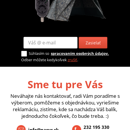
Zasielať
Súhlasím so
spracovaním osobných údajov.
Odber môžete kedykoľvek
zrušiť
.
Sme tu pre Vás
Neváhajte nás kontaktovať, radi Vám poradíme s
výberom, pomôžeme s objednávkou, vyriešime
reklamáciu, zistíme, kde sa nachádza Váš balík,
jednoducho čokoľvek, čo bude treba. :)
232 195 330
info@parys.sk