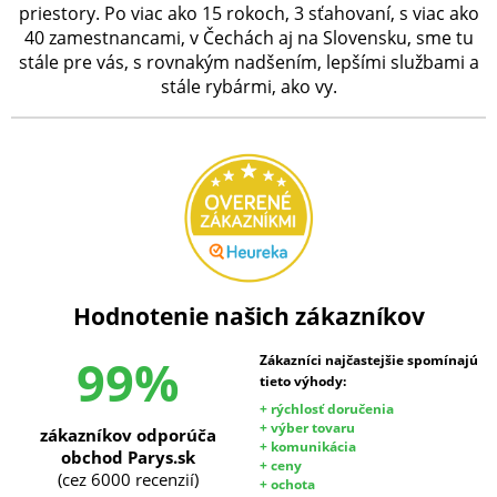
priestory. Po viac ako 15 rokoch, 3 sťahovaní, s viac ako
40 zamestnancami, v Čechách aj na Slovensku, sme tu
stále pre vás, s rovnakým nadšením, lepšími službami a
stále rybármi, ako vy.
Hodnotenie našich zákazníkov
99%
Zákazníci najčastejšie spomínajú
tieto výhody:
+ rýchlosť doručenia
+ výber tovaru
zákazníkov odporúča
+ komunikácia
obchod Parys.sk
+ ceny
(cez 6000 recenzií)
+ ochota