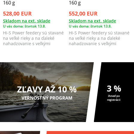
160 g
160 g
528,00 EUR
552,00 EUR
Skladom na ext. sklade
Skladom na ext. sklade
U vás doma: štvrtok 13.8.
U vás doma: štvrtok 13.8.
Hi-S Power feedery sú stavané
Hi-S Power feedery sú stavané
na veľké rieky a na ďaleké
na veľké rieky a na ďaleké
nahadzovanie s veľkými
nahadzovanie s veľkými
záťažami. Zachovávaj...
záťažami. Zachovávaj...
3 %
ZĽAVY AŽ 10 %
ihneď po
VERNOSTNÝ PROGRAM
registrácii