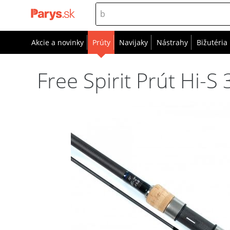
Akcie a novinky
Prúty
Navijaky
Nástrahy
Bižutéria
Free Spirit Prút Hi-S 3