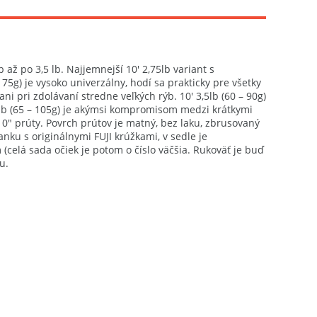
až po 3,5 lb. Najjemnejší 10' 2,75lb variant s
 75g) je vysoko univerzálny, hodí sa prakticky pre všetky
ni pri zdolávaní stredne veľkých rýb. 10′ 3,5lb (60 – 90g)
5lb (65 – 105g) je akýmsi kompromisom medzi krátkymi
10″ prúty. Povrch prútov je matný, bez laku, zbrusovaný
nku s originálnymi FUJI krúžkami, v sedle je
elá sada očiek je potom o číslo väčšia. Rukoväť je buď
u.