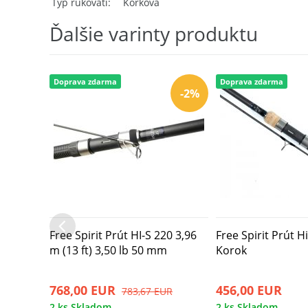
Typ rukoväti
Korková
Ďalšie varinty produktu
Doprava zdarma
Doprava zdarma
-2%
Free Spirit Prút HI-S 220 3,96
Free Spirit Prút Hi
m (13 ft) 3,50 lb 50 mm
Korok
768,00 EUR
456,00 EUR
783,67 EUR
2 ks Skladom
2 ks Skladom