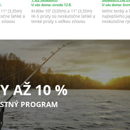
.
U vás doma: streda 12.8.
U vás doma: štvrt
 11“ (3,35m)
Krátke 10“ (3,05m) a 11“ (3,35m)
Veľmi tenký a 
točne ľahké a
Hi-S prúty sú neskutočne ľahké a
najlepšieho ja
 silovou
tenké prúty s veľkou silovou
neskutočne rýc
rezer...
predurčuje k v.
Y AŽ 10 %
STNÝ PROGRAM