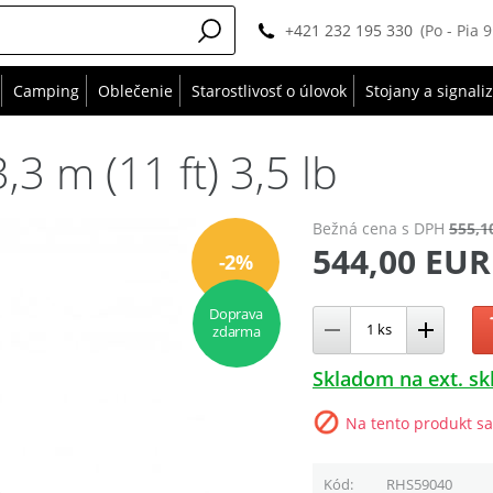
+421 232 195 330
(Po - Pia 
Camping
Oblečenie
Starostlivosť o úlovok
Stojany a signali
,3 m (11 ft) 3,5 lb
Bežná cena
s DPH
555,1
544,00 EUR
-2%
Doprava
zdarma
Skladom na ext. sk
Na tento produkt sa
Kód
RHS59040