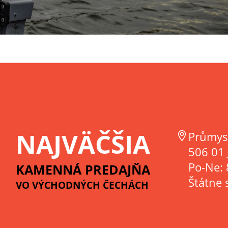
NAJVÄČŠIA
Průmys
506 01 
Po-Ne: 
KAMENNÁ PREDAJŇA
Štátne 
VO VÝCHODNÝCH ČECHÁCH