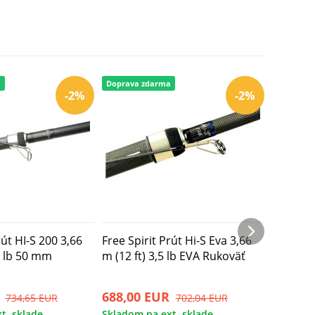
a
Doprava zdarma
Doprava 
-2%
-2%
rút HI-S 200 3,66
Free Spirit Prút Hi-S Eva 3,66
Free Spi
0 lb 50 mm
m (12 ft) 3,5 lb EVA Rukoväť
m (12 ft
Rukojeť
688,00 EUR
679,96
734,65 EUR
702,04 EUR
t. sklade
Skladom na ext. sklade
Skladom 