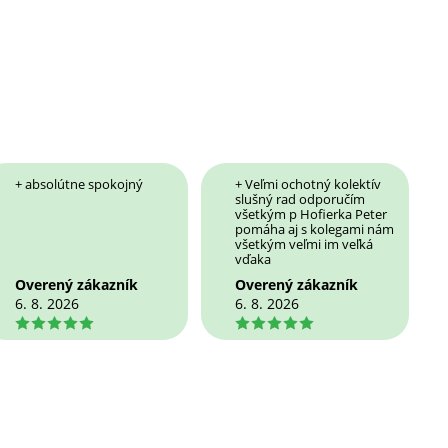
+ absolútne spokojný
+ Veľmi ochotný kolektív
slušný rad odporučím
všetkým p Hofierka Peter
pomáha aj s kolegami nám
všetkým veľmi im veľká
vďaka
Overený zákazník
Overený zákazník
6. 8. 2026
6. 8. 2026
5
5