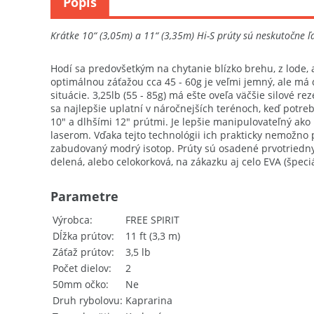
Popis
Krátke 10“ (3,05m) a 11“ (3,35m) Hi-S prúty sú neskutočne ľ
Hodí sa predovšetkým na chytanie blízko brehu, z lode, al
optimálnou záťažou cca 45 - 60g je veľmi jemný, ale má do
situácie. 3,25lb (55 - 85g) má ešte oveľa väčšie silové r
sa najlepšie uplatní v náročnejších terénoch, keď potr
10″ a dlhšími 12″ prútmi. Je lepšie manipulovateľný ako 
laserom. Vďaka tejto technológii ich prakticky nemožno p
zabudovaný modrý isotop. Prúty sú osadené prvotriednym
delená, alebo celokorková, na zákazku aj celo EVA (špeci
Parametre
Výrobca
FREE SPIRIT
Dĺžka prútov
11 ft (3,3 m)
Záťaž prútov
3,5 lb
Počet dielov
2
50mm očko
Ne
Druh rybolovu
Kaprarina