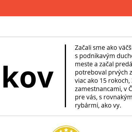
Začali sme ako väčš
s podnikavým ducho
okov
meste a začal pred
potreboval prvých z
viac ako 15 rokoch, 
zamestnancami, v Če
pre vás, s rovnakým
rybármi, ako vy.