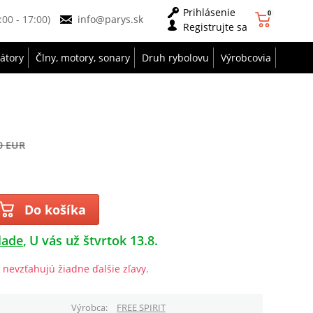
Prihlásenie
0
9:00 - 17:00)
info@parys.sk
Registrujte sa
zátory
Člny, motory, sonary
Druh rybolovu
Výrobcovia
0 EUR
Do košíka
lade
U vás už štvrtok 13.8.
 nevzťahujú žiadne ďalšie zľavy.
Výrobca
FREE SPIRIT