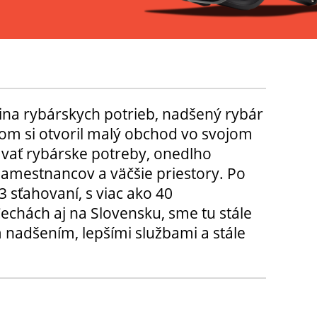
ina rybárskych potrieb, nadšený rybár
m si otvoril malý obchod vo svojom
ávať rybárske potreby, onedlho
amestnancov a väčšie priestory. Po
3 sťahovaní, s viac ako 40
chách aj na Slovensku, sme tu stále
 nadšením, lepšími službami a stále