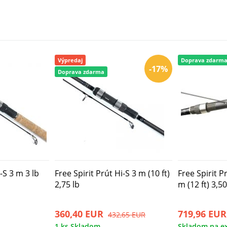
Výpredaj
Doprava zdarm
-17%
Doprava zdarma
-S 3 m 3 lb
Free Spirit Prút Hi-S 3 m (10 ft)
Free Spirit P
2,75 lb
m (12 ft) 3,5
360,40 EUR
719,96 EUR
432,65 EUR
1 ks Skladom
Skladom na ex