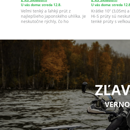
U vás doma: streda 12.8.
U vás doma: streda 12.8
Veľmi tenký a ľahký prút z
Krátke 10“ (3,05m) a
najlepšieho japonského uhlíka. Je
Hi-S prúty sú nesku
neskutočne rýchly, čo ho
tenké prúty s veľkou
predurčuje k v...
rezer...
ZĽAV
VERNO