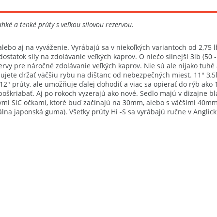
ahké a tenké prúty s veľkou silovou rezervou.
ebo aj na vyváženie. Vyrábajú sa v niekoľkých variantoch od 2,75 lb 
statok sily na zdolávanie veľkých kaprov. O niečo silnejší 3lb (50 -
ezervy pre náročné zdolávanie veľkých kaprov. Nie sú ale nijako tuhé a
ebujete držať väčšiu rybu na dištanc od nebezpečných miest. 11″ 3,
12″ prúty, ale umožňuje ďalej dohodiť a viac sa opierať do rýb ako 
oškriabať. Aj po rokoch vyzerajú ako nové. Sedlo majú v dizajne bla
i SiC očkami, ktoré buď začínajú na 30mm, alebo s väčšími 40mm (c
álna japonská guma). Všetky prúty Hi -S sa vyrábajú ručne v Anglick