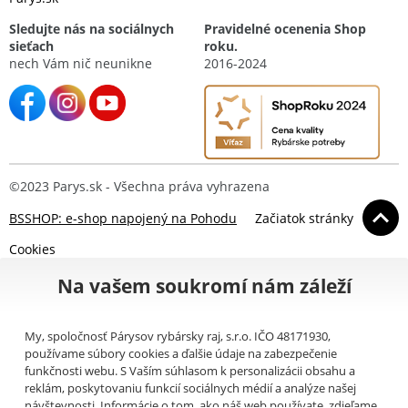
Sledujte nás na sociálnych
Pravidelné ocenenia Shop
sieťach
roku.
nech Vám nič neunikne
2016-2024
©2023 Parys.sk - Všechna práva vyhrazena
BSSHOP: e-shop napojený na Pohodu
Začiatok stránky
Cookies
Na vašem soukromí nám záleží
My, spoločnosť Párysov rybársky raj, s.r.o. IČO 48171930,
používame súbory cookies a ďalšie údaje na zabezpečenie
funkčnosti webu. S Vaším súhlasom k personalizácii obsahu a
reklám, poskytovaniu funkcií sociálnych médií a analýze našej
návštevnosti. Informácie o tom, ako náš web používate, zdieľame