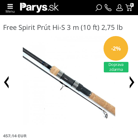
0
Menu
Free Spirit Prút Hi-S 3 m (10 ft) 2,75 lb
-2%
Doprava
zdarma
457,14 EUR