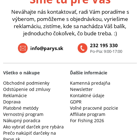
Neváhajte nás kontaktovať, radi Vám poradíme s
výberom, pomôžeme s objednávkou, vyriešime
reklamáciu, zistíme, kde sa nachádza Váš balík,
jednoducho čokoľvek, čo bude treba. :)
232 195 330
info@parys.sk
Po-Pia: 9:00-17:00
Všetko o nákupe
Ďalšie informácie
Obchodné podmienky
Kamenná predajňa
Odstúpenie od zmluvy
Newsletter
Reklamácie
Kontaktné údaje
Doprava
GDPR
Platobné metódy
Voľné pracovné pozície
Vernostný program
Affiliate program
Nákupný poradca
For Fishing 2026
Ako vybrať darček pre rybára
Prečo nakúpiť darčeky na
Parys.sk