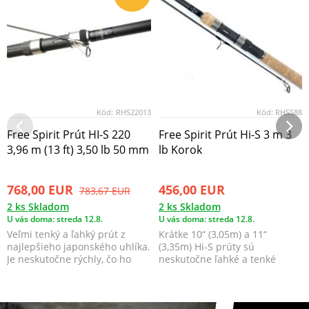
Kód:
RHS22013
Kód:
RHS588
Free Spirit Prút HI-S 220
Free Spirit Prút Hi-S 3 m 3
3,96 m (13 ft) 3,50 lb 50 mm
lb Korok
768,00 EUR
456,00 EUR
783,67 EUR
2 ks Skladom
2 ks Skladom
U vás doma: streda 12.8.
U vás doma: streda 12.8.
Veľmi tenký a ľahký prút z
Krátke 10“ (3,05m) a 11“
najlepšieho japonského uhlíka.
(3,35m) Hi-S prúty sú
Je neskutočne rýchly, čo ho
neskutočne ľahké a tenké
predurčuje k v...
prúty s veľkou silovou rezer...