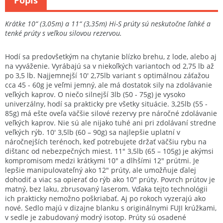
Popis
Krátke 10“ (3,05m) a 11“ (3,35m) Hi-S prúty sú neskutočne ľahké a
tenké prúty s veľkou silovou rezervou.
Hodí sa predovšetkým na chytanie blízko brehu, z lode, alebo aj
na vyváženie. Vyrábajú sa v niekoľkých variantoch od 2,75 lb až
po 3,5 lb. Najjemnejší 10' 2,75lb variant s optimálnou záťažou
cca 45 - 60g je veľmi jemný, ale má dostatok sily na zdolávanie
veľkých kaprov. O niečo silnejší 3lb (50 - 75g) je vysoko
univerzálny, hodí sa prakticky pre všetky situácie. 3,25lb (55 -
85g) má ešte oveľa väčšie silové rezervy pre náročné zdolávanie
veľkých kaprov. Nie sú ale nijako tuhé ani pri zdolávaní stredne
veľkých rýb. 10′ 3,5lb (60 – 90g) sa najlepšie uplatní v
náročnejších terénoch, keď potrebujete držať väčšiu rybu na
dištanc od nebezpečných miest. 11″ 3,5lb (65 – 105g) je akýmsi
kompromisom medzi krátkymi 10″ a dlhšími 12″ prútmi. Je
lepšie manipulovateľný ako 12″ prúty, ale umožňuje ďalej
dohodiť a viac sa opierať do rýb ako 10″ prúty. Povrch prútov je
matný, bez laku, zbrusovaný laserom. Vďaka tejto technológii
ich prakticky nemožno poškriabať. Aj po rokoch vyzerajú ako
nové. Sedlo majú v dizajne blanku s originálnymi FUJI krúžkami,
v sedle je zabudovaný modrý isotop. Prúty sú osadené