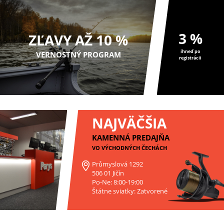
3 %
ZĽAVY AŽ 10 %
ihneď po
VERNOSTNÝ PROGRAM
registrácii
NAJVÄČŠIA
KAMENNÁ PREDAJŇA
VO VÝCHODNÝCH ČECHÁCH
Průmyslová 1292
506 01 Jičín
Po-Ne: 8:00-19:00
Štátne sviatky: Zatvorené