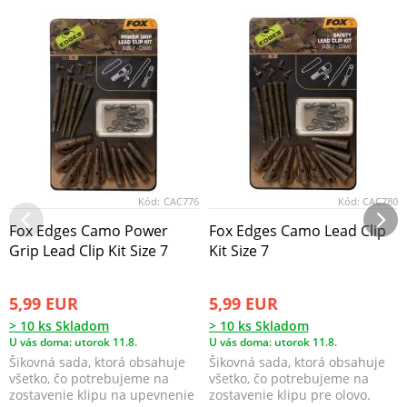
Kód:
CAC776
Kód:
CAC780
Fox Edges Camo Power
Fox Edges Camo Lead Clip
Grip Lead Clip Kit Size 7
Kit Size 7
5,99 EUR
5,99 EUR
> 10 ks Skladom
> 10 ks Skladom
U vás doma: utorok 11.8.
U vás doma: utorok 11.8.
Šikovná sada, ktorá obsahuje
Šikovná sada, ktorá obsahuje
všetko, čo potrebujeme na
všetko, čo potrebujeme na
zostavenie klipu na upevnenie
zostavenie klipu pre olovo.