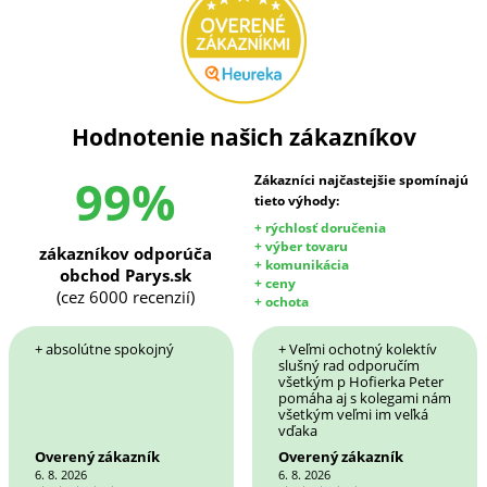
Hodnotenie našich zákazníkov
99%
Zákazníci najčastejšie spomínajú
tieto výhody:
+ rýchlosť doručenia
+ výber tovaru
zákazníkov odporúča
+ komunikácia
obchod Parys.sk
+ ceny
(cez 6000 recenzií)
+ ochota
+ absolútne spokojný
+ Veľmi ochotný kolektív
slušný rad odporučím
všetkým p Hofierka Peter
pomáha aj s kolegami nám
všetkým veľmi im veľká
vďaka
Overený zákazník
Overený zákazník
6. 8. 2026
6. 8. 2026