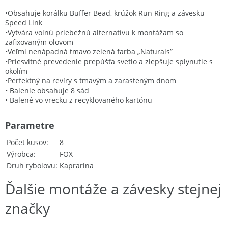
•Obsahuje korálku Buffer Bead, krúžok Run Ring a závesku
Speed Link
•Vytvára voľnú priebežnú alternatívu k montážam so
zafixovaným olovom
•Veľmi nenápadná tmavo zelená farba „Naturals”
•Priesvitné prevedenie prepúšťa svetlo a zlepšuje splynutie s
okolím
•Perfektný na revíry s tmavým a zarasteným dnom
• Balenie obsahuje 8 sád
• Balené vo vrecku z recyklovaného kartónu
Parametre
Počet kusov
8
Výrobca
FOX
Druh rybolovu
Kaprarina
Ďalšie montáže a závesky stejnej
značky