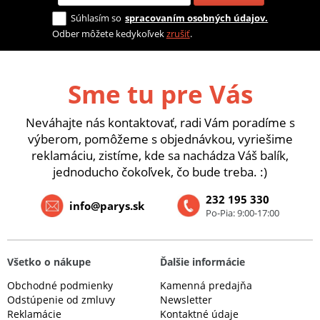
Súhlasím so
spracovaním osobných údajov.
Odber môžete kedykoľvek
zrušiť
.
Sme tu pre Vás
Neváhajte nás kontaktovať, radi Vám poradíme s
výberom, pomôžeme s objednávkou, vyriešime
reklamáciu, zistíme, kde sa nachádza Váš balík,
jednoducho čokoľvek, čo bude treba. :)
232 195 330
info@parys.sk
Po-Pia: 9:00-17:00
Všetko o nákupe
Ďalšie informácie
Obchodné podmienky
Kamenná predajňa
Odstúpenie od zmluvy
Newsletter
Reklamácie
Kontaktné údaje