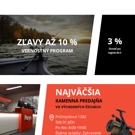
olova.
3 %
ZĽAVY AŽ 10 %
ihneď po
VERNOSTNÝ PROGRAM
registrácii
NAJVÄČŠIA
KAMENNÁ PREDAJŇA
VO VÝCHODNÝCH ČECHÁCH
Průmyslová 1292
506 01 Jičín
Po-Ne: 8:00-19:00
Štátne sviatky: Zatvorené