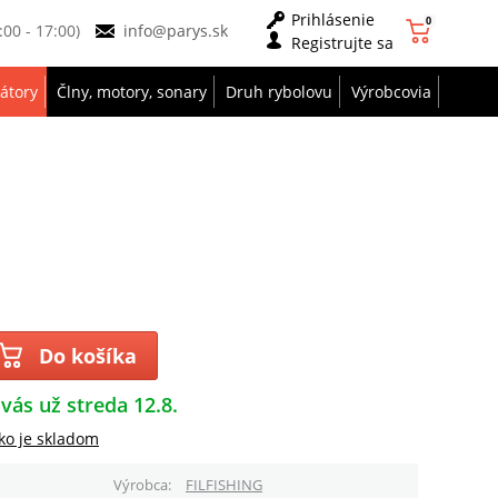
Prihlásenie
0
9:00 - 17:00)
info@parys.sk
Registrujte sa
zátory
Člny, motory, sonary
Druh rybolovu
Výrobcovia
Do košíka
 vás už streda 12.8.
ko je skladom
Výrobca
FILFISHING