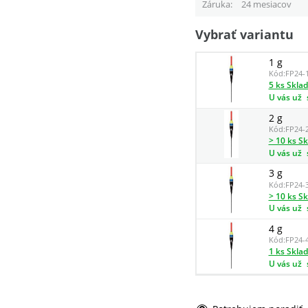
Záruka
24 mesiacov
Vybrať variantu
1 g
Kód:
FP24-
5 ks Skla
U vás už
2 g
Kód:
FP24-
> 10 ks S
U vás už
3 g
Kód:
FP24-
> 10 ks S
U vás už
4 g
Kód:
FP24-
1 ks Skla
U vás už