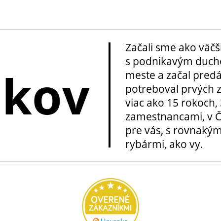
Začali sme ako väčš
s podnikavým ducho
okov
meste a začal pred
potreboval prvých z
viac ako 15 rokoch, 
zamestnancami, v Če
pre vás, s rovnakým
rybármi, ako vy.