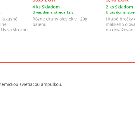
4 ks Skladom
2 ks Skladom
.
U vás doma: streda 12.8.
U vás doma: stre
 luxusné
Rôzne druhy oloviek v 120g
Hrubé bročky o
elne
balení.​
mäkkého olova
´Us so širokou
na dovažovanie
na...
hemickou svietiacou ampulkou.