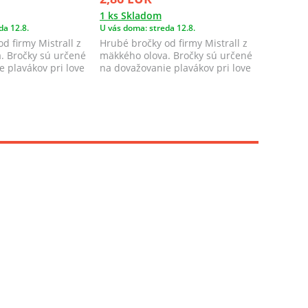
1 ks Skladom
2 ks Skl
da 12.8.
U vás doma: streda 12.8.
U vás doma
d firmy Mistrall z
Hrubé bročky od firmy Mistrall z
Camo Sho
. Bročky sú určené
mäkkého olova. Bročky sú určené
záťažové 
 plavákov pri love
na dovažovanie plavákov pri love
spoločno
na...
škálou vy