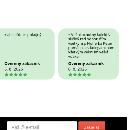
+ absolútne spokojný
+ Veľmi ochotný kolektív
slušný rad odporučím
všetkým p Hofierka Peter
pomáha aj s kolegami nám
všetkým veľmi im veľká
vďaka
Overený zákazník
Overený zákazník
6. 8. 2026
6. 8. 2026
5
5
Zasielať