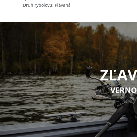
Druh rybolovu
Plávaná
ZĽAV
VERNO