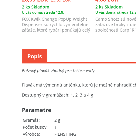
2 ks Skladom
2 ks Skladom
U vás doma: streda 12.8.
U vás doma: streda 12.8
FOX Kwik Change PopUp Weight
Camo Shotz sú nové
Dispenser sú rýchlo vymeniteľné
záťažové broky z di
záťaže, ktoré rybári ponúkajú celý
spoločnosti Carp´R
rad ...
škálou využitia.
Popis
Balzový plavák vhodný pre tečúce vody.
Plavák má výmennú anténku, ktorú je možné nahradiť c
Dostupný v gramážach: 1, 2, 3 a 4 g
Parametre
Gramáž
2 g
Počet kusov
1
Výrobca
FILFISHING