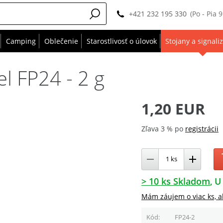
+421 232 195 330
(Po - Pia 
Camping
Oblečenie
Starostlivosť o úlovok
Stojany a signali
el FP24 - 2 g
1,20 EUR
Zľava 3 % po
registrácii
> 10 ks Skladom
U
Mám záujem o viac ks, a
Kód
FP24-2