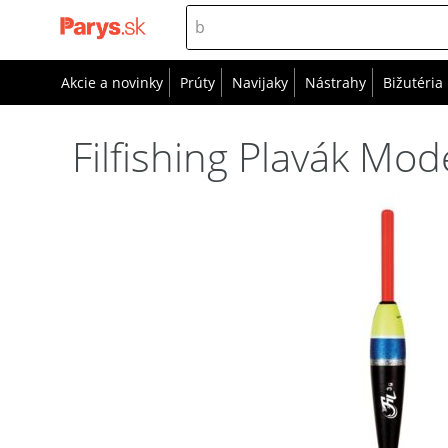
Akcie a novinky
Prúty
Navijaky
Nástrahy
Bižutéria
Filfishing Plavák Mod