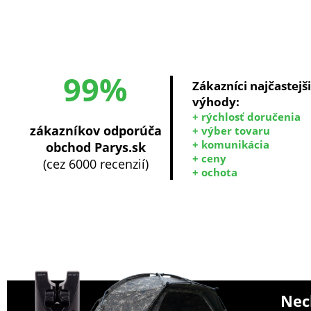
99%
Zákazníci najčastejš
výhody:
+ rýchlosť doručenia
zákazníkov odporúča
+ výber tovaru
+ komunikácia
obchod Parys.sk
+ ceny
(cez 6000 recenzií)
+ ochota
Nech