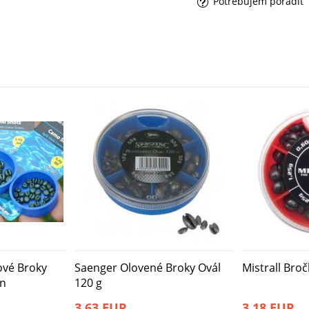
Potrebujem poradiť
ové Broky
Saenger Olovené Broky Ovál
Mistrall Bro
wn
120 g
3,63 EUR
3,18 EUR