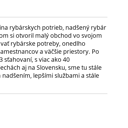
ina rybárskych potrieb, nadšený rybár
m si otvoril malý obchod vo svojom
ávať rybárske potreby, onedlho
amestnancov a väčšie priestory. Po
3 sťahovaní, s viac ako 40
chách aj na Slovensku, sme tu stále
 nadšením, lepšími službami a stále