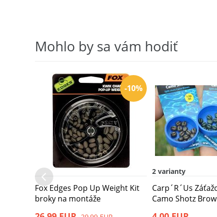
Mohlo by sa vám hodiť
-10%
2 varianty
Fox Edges Pop Up Weight Kit
Carp´R´Us Záťaž
broky na montáže
Camo Shotz Bro
26,99 EUR
4,00 EUR
29,99 EUR