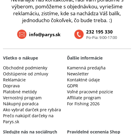
výberom, pomôžeme s objednávkou, vyriešime
reklamáciu, zistíme, kde sa nachádza Váš balík,
jednoducho čokoľvek, čo bude treba. :)
232 195 330
info@parys.sk
Po-Pia: 9:00-17:00
Všetko o nákupe
Ďalšie informácie
Obchodné podmienky
Kamenná predajňa
Odstúpenie od zmluvy
Newsletter
Reklamácie
Kontaktné údaje
Doprava
GDPR
Platobné metódy
Voľné pracovné pozície
Vernostný program
Affiliate program
Nákupný poradca
For Fishing 2026
Ako vybrať darček pre rybára
Prečo nakúpiť darčeky na
Parys.sk
Sledujte nás na sociálnych
Pravidelné ocenenia Shop