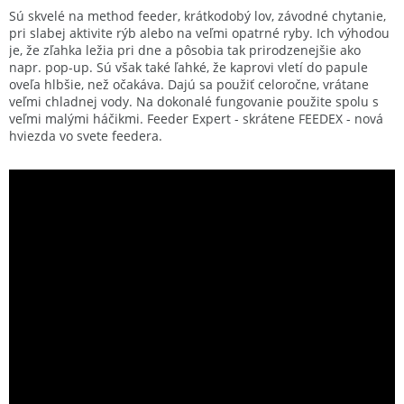
Sú skvelé na method feeder, krátkodobý lov, závodné chytanie,
pri slabej aktivite rýb alebo na veľmi opatrné ryby. Ich výhodou
je, že zľahka ležia pri dne a pôsobia tak prirodzenejšie ako
napr. pop-up. Sú však také ľahké, že kaprovi vletí do papule
oveľa hlbšie, než očakáva. Dajú sa použiť celoročne, vrátane
veľmi chladnej vody. Na dokonalé fungovanie použite spolu s
veľmi malými háčikmi. Feeder Expert - skrátene FEEDEX - nová
hviezda vo svete feedera.