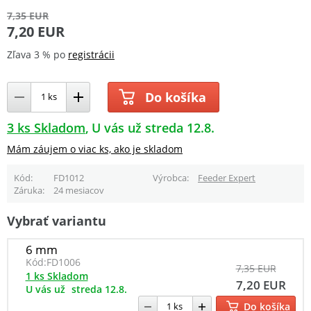
7,35 EUR
7,20 EUR
Zľava 3 % po
registrácii
Do košíka
3 ks Skladom
U vás už streda 12.8.
Mám záujem o viac ks, ako je skladom
Kód
FD1012
Výrobca
Feeder Expert
Záruka
24 mesiacov
Vybrať variantu
6 mm
Kód:
FD1006
7,35 EUR
1 ks Skladom
7,20 EUR
U vás už
streda 12.8.
Do košíka