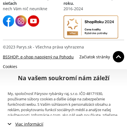
sieťach
roku.
nech Vám nič neunikne
2016-2024
©2023 Parys.sk - Všechna práva vyhrazena
BSSHOP: e-shop napojený na Pohodu
Začiatok stránky
Cookies
Na vašem soukromí nám záleží
My, spoločnosť Párysov rybársky raj, s.r.o. IČO 48171930,
používame súbory cookies a ďalšie údaje na zabezpečenie
funkčnosti webu. S Vaším súhlasom k personalizácii obsahu a
reklám, poskytovaniu funkcií sociálnych médií a analýze našej
návštevnosti. Informácie o tom, ako náš web používate, zdieľame
so svojimi partnermi pre sociálne médiá, inzerciu a analýzy
Viac informácií
(napríklad Google).
Tu
si môžete prečítať, ako tieto informácie