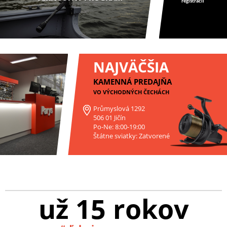
registrácii
NAJVÄČŠIA
KAMENNÁ PREDAJŇA
VO VÝCHODNÝCH ČECHÁCH
Průmyslová 1292
506 01 Jičín
Po-Ne: 8:00-19:00
Štátne sviatky: Zatvorené
už 15 rokov