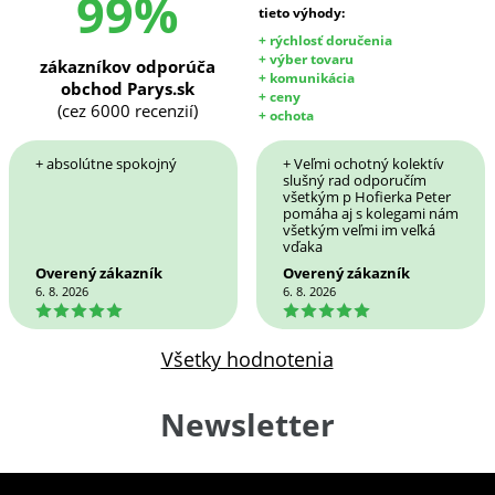
99%
tieto výhody:
+ rýchlosť doručenia
+ výber tovaru
zákazníkov odporúča
+ komunikácia
obchod Parys.sk
+ ceny
(cez 6000 recenzií)
+ ochota
+ absolútne spokojný
+ Veľmi ochotný kolektív
slušný rad odporučím
všetkým p Hofierka Peter
pomáha aj s kolegami nám
všetkým veľmi im veľká
vďaka
Overený zákazník
Overený zákazník
6. 8. 2026
6. 8. 2026
5
5
Všetky hodnotenia
Newsletter