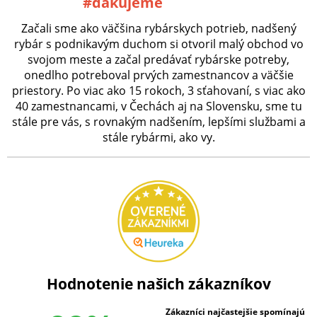
#ďakujeme
Začali sme ako väčšina rybárskych potrieb, nadšený
rybár s podnikavým duchom si otvoril malý obchod vo
svojom meste a začal predávať rybárske potreby,
onedlho potreboval prvých zamestnancov a väčšie
priestory. Po viac ako 15 rokoch, 3 sťahovaní, s viac ako
40 zamestnancami, v Čechách aj na Slovensku, sme tu
stále pre vás, s rovnakým nadšením, lepšími službami a
stále rybármi, ako vy.
Hodnotenie našich zákazníkov
Zákazníci najčastejšie spomínajú