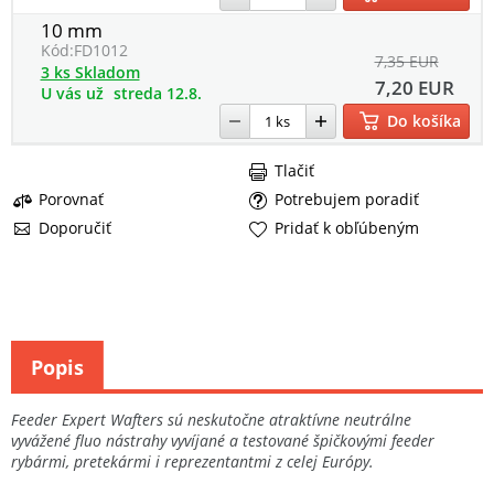
10 mm
Kód:
FD1012
7,35 EUR
3 ks Skladom
7,20 EUR
U vás už
streda 12.8.
Do košíka
Tlačiť
Porovnať
Potrebujem poradiť
Doporučiť
Pridať k obľúbeným
Popis
Feeder Expert Wafters sú neskutočne atraktívne neutrálne
vyvážené fluo nástrahy vyvíjané a testované špičkovými feeder
rybármi, pretekármi i reprezentantmi z celej Európy.