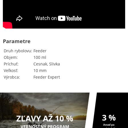
Parametre
Druh rybolovu
Feeder
Objem
100 ml
Príchuť
Cesnak, Slivka
Veľkosť
10 mm
Výrobca
Feeder Expert
3 %
ZĽAVY AŽ 10 %
ihneď po
VERNOSTNÝ PROGRAM