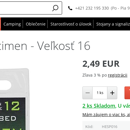
+421 232 195 330
(Po - Pia 
Camping
Oblečenie
Starostlivosť o úlovok
Stojany a signali
imen - Veľkosť 16
2,49 EUR
Zľava 3 % po
registrácii
2 ks Skladom
U vá
Mám záujem o viac ks, a
Kód
HESP016