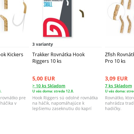
3 varianty
ok Kickers
Trakker Rovnátka Hook
Zfish Rovnátk
Riggers 10 ks
Pro 10 ks
5,00 EUR
3,09 EUR
> 10 ks Skladom
7 ks Skladom
.
U vás doma: streda 12.8.
U vás doma: stre
 rovnátko pre
Hook Riggers sú odolné rovnátka
Rovnátko, ktor
háčika v
na háčik, napomáhajúce k
nahrádza trad
lepšiemu zaseknutiu do kaprí
hadičky.
tlamky.