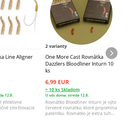
2 varianty
2 varian
a Line Aligner
One More Cast Rovnátka
One Mor
Dazzlers Bloodliner Inturn 10
Dazzler
ks
10 ks
6,99 EUR
6,99 E
> 10 ks Skladom
9 ks Skl
da 12.8.
U vás doma: streda 12.8.
U vás doma
é efektívne
Rovnátko Bloodliner Inturn je sýto
Rovnátko 
ičné zmrštovacie
červené rovnátko, ktoré pripomína
rovnátko
patentku. Rovnátko je extra tuh...
dážďovku.
pozornosť