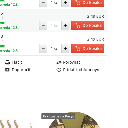
Do košíka
streda 12.8.
16
2,49 EUR
16
dom
Do košíka
streda 12.8.
18
2,49 EUR
18
dom
Do košíka
streda 12.8.
Tlačiť
Porovnať
Doporučiť
Pridať k obľúbeným
Exkluzívne na Parys
Exkluzívn