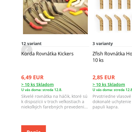
12 variant
3 varianty
Korda Rovnátka Kickers
Zfish Rovnátka Ho
10 ks
6,49 EUR
2,85 EUR
> 10 ks Skladom
> 10 ks Skladom
U vás doma: streda 12.8.
U vás doma: streda 12.8
Skvelé rovnátka na háčik, ktoré sú
Prvotriedne vlasové
k dispozícii v troch veľkostiach a
dokonalé uchytenie 
niekoľkých farebných prevedeni...
papuli kapra.