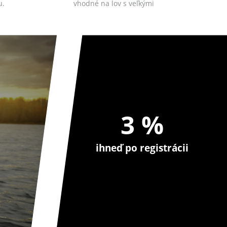
u.
vhodné na lov s veľkými
nástrahami...
3 %
ihneď po registrácii