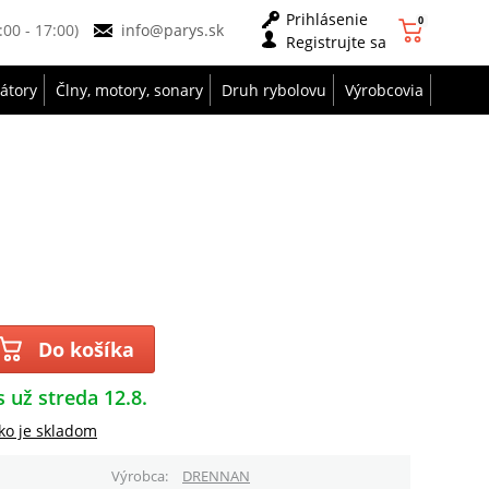
Prihlásenie
0
9:00 - 17:00)
info@parys.sk
Registrujte sa
zátory
Člny, motory, sonary
Druh rybolovu
Výrobcovia
Do košíka
s už streda 12.8.
ko je skladom
Výrobca
DRENNAN