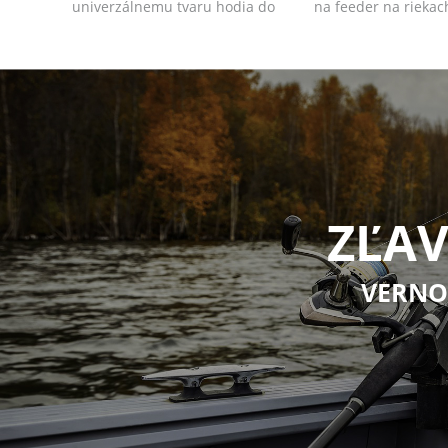
univerzálnemu tvaru hodia do
na feeder na riekac
mnohých rôznych ...
ale...
ZĽAV
VERNO