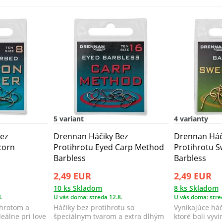
5 variant
4 varianty
ez
Drennan Háčiky Bez
Drennan Háč
corn
Protihrotu Eyed Carp Method
Protihrotu 
Barbless
Barbless
2,49 EUR
2,49 EUR
10 ks Skladom
8 ks Skladom
.
U vás doma: streda 12.8.
U vás doma: stre
ihrotom a
Háčiky bez protihrotu so
Vynikajúce háč
deálne pri love
špeciálnym tvarom a extra dlhým
ktoré boli vyv