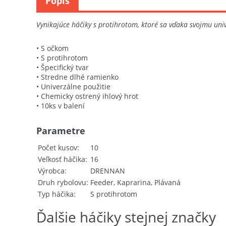
Popis
Vynikajúce háčiky s protihrotom, ktoré sa vďaka svojmu uni
• S očkom
• S protihrotom
• Špecifický tvar
• Stredne dlhé ramienko
• Univerzálne použitie
• Chemicky ostrený ihlový hrot
• 10ks v balení
Parametre
Počet kusov
10
Veľkosť háčika
16
Výrobca
DRENNAN
Druh rybolovu
Feeder, Kaprarina, Plávaná
Typ háčika
S protihrotom
Ďalšie háčiky stejnej značky