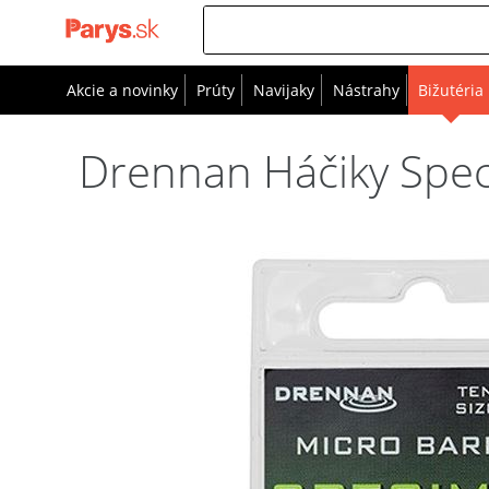
Akcie a novinky
Prúty
Navijaky
Nástrahy
Bižutéria
Drennan Háčiky Spec