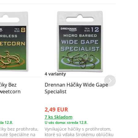
4 varianty
iky Bez
Drennan Háčiky Wide Gape
Sweetcorn
Specialist
2,49 EUR
7 ks Skladom
da 12.8.
U vás doma: streda 12.8.
iky bez protihrotu,
Vynikajúce háčiky s protihrotom,
inuté špeciálne na
ktoré sú vďaka širokému oblúčiku