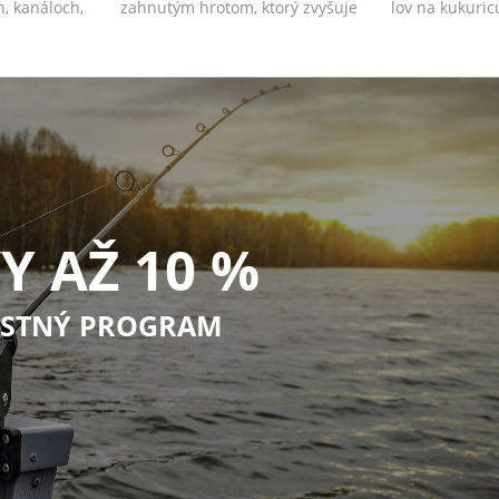
h, kanáloch,
zahnutým hrotom, ktorý zvyšuje
lov na kukuric
chytľavosť h...
Y AŽ 10 %
STNÝ PROGRAM