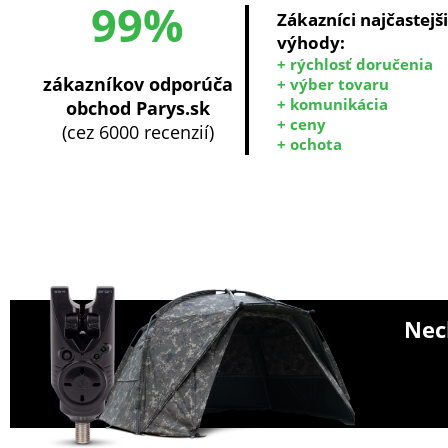
99%
Zákazníci najčastejš
výhody:
+ rýchlosť doručenia
zákazníkov odporúča
+ výber tovaru
+ komunikácia
obchod Parys.sk
+ ceny
(cez 6000 recenzií)
+ ochota
Nech