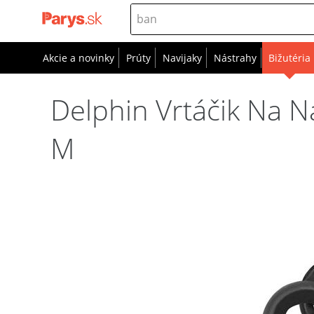
Akcie a novinky
Prúty
Navijaky
Nástrahy
Bižutéria
Delphin Vrtáčik Na 
M