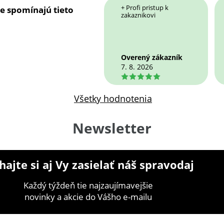
+ Profi pristup k
ie spomínajú tieto
zakaznikovi
Overený zákazník
7. 8. 2026
5
Všetky hodnotenia
Newsletter
ajte si aj Vy zasielať náš spravodaj
Každý týždeň tie najzaujímavejšie
novinky a akcie do Vášho e-mailu