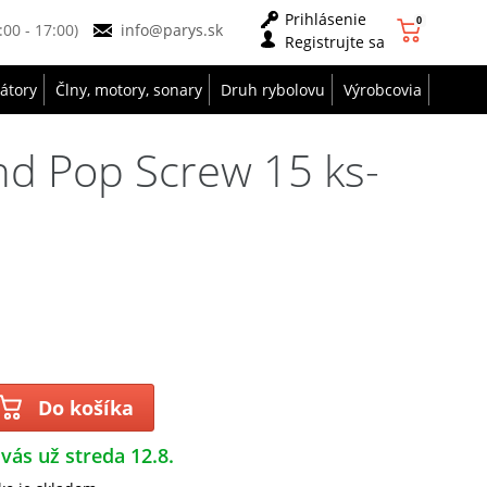
Prihlásenie
0
9:00 - 17:00)
info@parys.sk
Registrujte sa
zátory
Člny, motory, sonary
Druh rybolovu
Výrobcovia
nd Pop Screw 15 ks-
Do košíka
 vás už streda 12.8.