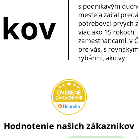
s podnikavým ducho
okov
meste a začal pred
potreboval prvých z
viac ako 15 rokoch, 
zamestnancami, v Če
pre vás, s rovnakým
rybármi, ako vy.
Hodnotenie našich zákazníkov