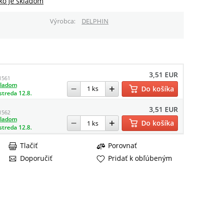
ko je skladom
Výrobca
DELPHIN
3,51 EUR
1561
kladom
Do košíka
streda 12.8.
3,51 EUR
1562
kladom
Do košíka
streda 12.8.
Tlačiť
Porovnať
Doporučiť
Pridať k obľúbeným