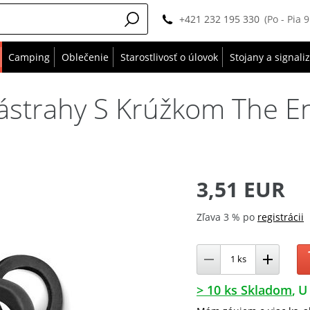
+421 232 195 330
(Po - Pia 
Camping
Oblečenie
Starostlivosť o úlovok
Stojany a signali
Nástrahy S Krúžkom The E
3,51 EUR
Zľava 3 % po
registrácii
> 10 ks Skladom
U