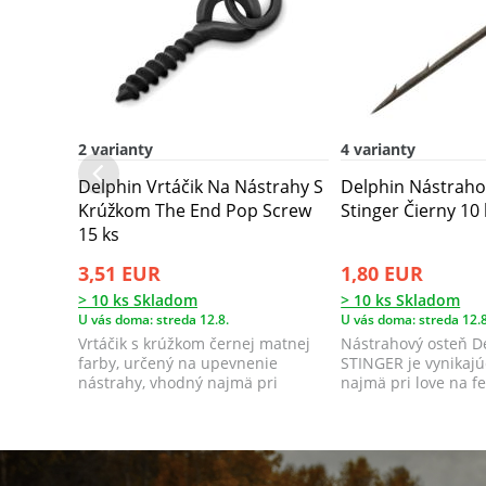
2 varianty
4 varianty
Delphin Vrtáčik Na Nástrahy S
Delphin Nástraho
Krúžkom The End Pop Screw
Stinger Čierny 10 
15 ks
3,51 EUR
1,80 EUR
> 10 ks Skladom
> 10 ks Skladom
U vás doma: streda 12.8.
U vás doma: streda 12.8
Vrtáčik s krúžkom černej matnej
Nástrahový osteň D
farby, určený na upevnenie
STINGER je vynikaj
nástrahy, vhodný najmä pri
najmä pri love na f
prezentácií s ...