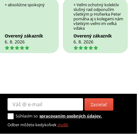
+ absolútne spokojný
+ Veľmi ochotný kolektív
slušný rad odporučím
všetkým p Hofierka Peter
pomáha aj s kolegami nám
všetkým veľmi im veľká
vďaka
Overený zákazník
Overený zákazník
6. 8. 2026
6. 8. 2026
5
5
Zasielať
Súhlasím so
spracovaním osobných údajov.
Odber môžete kedykoľvek
zrušiť
.