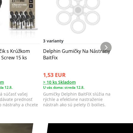
3 varianty
2 varian
čik s Krúžkom
Delphin Gumičky Na Nástrahy
Delphin
Screw 15 ks
BaitFix
Maggot 
1,53 EUR
3,51 E
om
> 10 ks Skladom
> 10 ks 
da 12.8.
U vás doma: streda 12.8.
U vás doma
á súčasť vašej
Gumičky Delphin BaitFIX slúžia na
Klip na 
 dávate prednosť
rýchle a efektívne nastraženie
pevného 
p nástrahy a chcete
nástrah ako sú pelety či boilies.