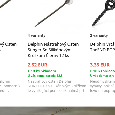
4 varianty
2 varianty
vý Osteň
Delphin Nástrahový Osteň
Delphin Vrtá
ks
Stinger So Silikónovým
TheEND POP 
Krúžkom Čierny 12 ks
2,52 EUR
3,33 EUR
> 10 ks Skladom
> 10 ks Sklad
.
U vás doma: streda 12.8.
U vás doma: stre
elphin
Nástrahový osteň Delphin
Neodmysliteľn
úci pomocník
STINGER+ so silikónovým krúžkom
výbavy, pokiaľ
eeder.
je vynikajúci pomocník najmä pri
lovu na pop-u
love na fe...
si urých...