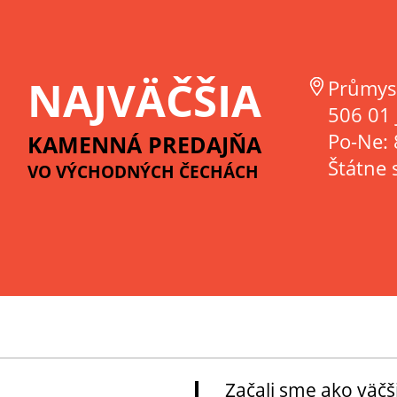
NAJVÄČŠIA
Průmys
506 01 
Po-Ne: 
KAMENNÁ PREDAJŇA
Štátne 
VO VÝCHODNÝCH ČECHÁCH
Začali sme ako väčš