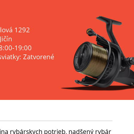
lová 1292
Jičín
8:00-19:00
sviatky: Zatvorené
ina rybárskych potrieb, nadšený rybár