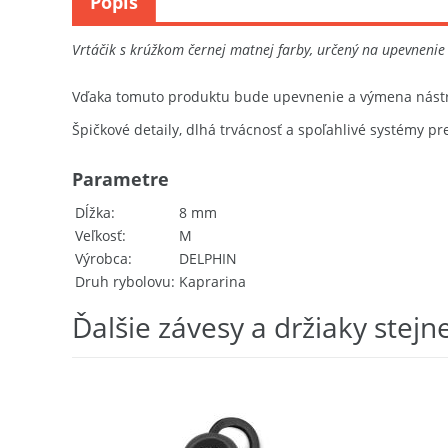
Popis
Vrtáčik s krúžkom černej matnej farby, určený na upevnenie
Vďaka tomuto produktu bude upevnenie a výmena nástr
Špičkové detaily, dlhá trvácnosť a spoľahlivé systémy p
Parametre
Dĺžka
8 mm
Veľkosť
M
Výrobca
DELPHIN
Druh rybolovu
Kaprarina
Ďalšie závesy a držiaky stejn