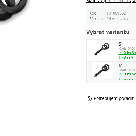
Mám záujem o viac ks, a
Kód
101001562
Záruka
24 mesiacov
Vybrať variantu
S
Kód:
10100
> 10 ks S
U vás už
M
Kód:
10100
> 10 ks S
U vás už
Potrebujem poradiť