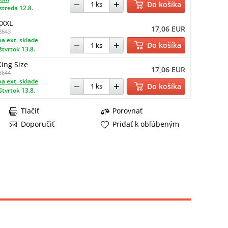
Do košíka
streda 12.8.
XXXL
17,06 EUR
3643
a ext. sklade
Do košíka
štvrtok 13.8.
King Size
17,06 EUR
3644
a ext. sklade
Do košíka
štvrtok 13.8.
Tlačiť
Porovnať
Doporučiť
Pridať k obľúbeným