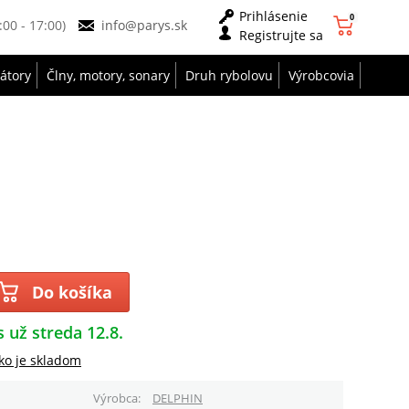
Prihlásenie
0
9:00 - 17:00)
info@parys.sk
Registrujte sa
zátory
Člny, motory, sonary
Druh rybolovu
Výrobcovia
Do košíka
s už streda 12.8.
ko je skladom
Výrobca
DELPHIN