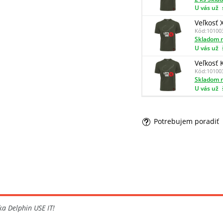
U vás už
Veľkosť 
Kód:
10100
Skladom n
U vás už
Veľkosť 
Kód:
10100
Skladom n
U vás už
Potrebujem poradiť
ka Delphin USE IT!