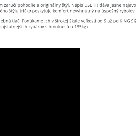
m zaručí pohodlie a originálny štýl. Nápis USE IT! dáva jasne najavo
ho štýlu tričko poskytuje komfort nevyhnutný na úspešný rybolov 
rebná tlač. Ponúkame ich v širokej škále veľkostí od S až po KING SI
 najstatnejších rybárov s hmotnosťou 135kg+.