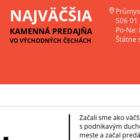
NAJVÄČŠIA
Průmys
506 01 
Po-Ne: 
KAMENNÁ PREDAJŇA
Štátne 
VO VÝCHODNÝCH ČECHÁCH
Začali sme ako väčš
s podnikavým ducho
meste a začal pred