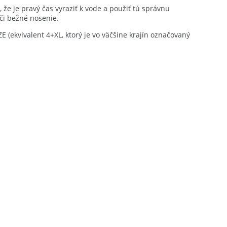
, že je pravý čas vyraziť k vode a použiť tú správnu
či bežné nosenie.
ZE (ekvivalent 4+XL, ktorý je vo väčšine krajín označovaný