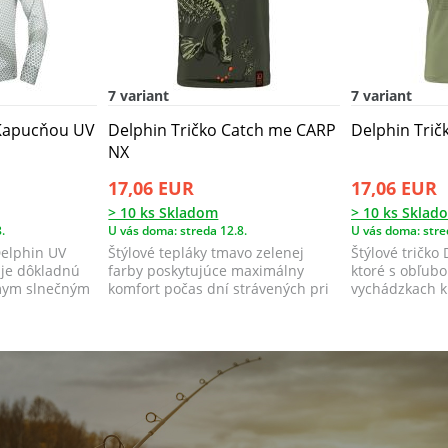
7 variant
7 variant
 Kapucňou UV
Delphin Tričko Catch me CARP
Delphin Trič
NX
17,06 EUR
17,06 EUR
> 10 ks Skladom
> 10 ks Sklad
.
U vás doma: streda 12.8.
U vás doma: stre
Delphin UV
Štýlové tepláky tmavo zelenej
Štýlové tričko
je dôkladnú
farby poskytujúce maximálny
ktoré s obľubo
mym slnečným
komfort počas dní strávených pri
vychádzkach k 
vode, ale...
každodenno...