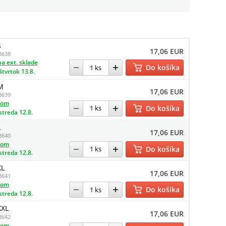
S
17,06 EUR
3638
a ext. sklade
Do košíka
štvrtok 13.8.
M
17,06 EUR
3639
dom
Do košíka
streda 12.8.
L
17,06 EUR
3640
dom
Do košíka
streda 12.8.
XL
17,06 EUR
3641
dom
Do košíka
streda 12.8.
XXL
17,06 EUR
3642
dom