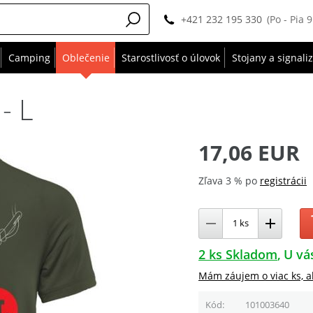
+421 232 195 330
(Po - Pia 
Camping
Oblečenie
Starostlivosť o úlovok
Stojany a signali
- L
17,06 EUR
Zľava 3 % po
registrácii
2 ks Skladom
U vá
Mám záujem o viac ks, a
Kód
101003640