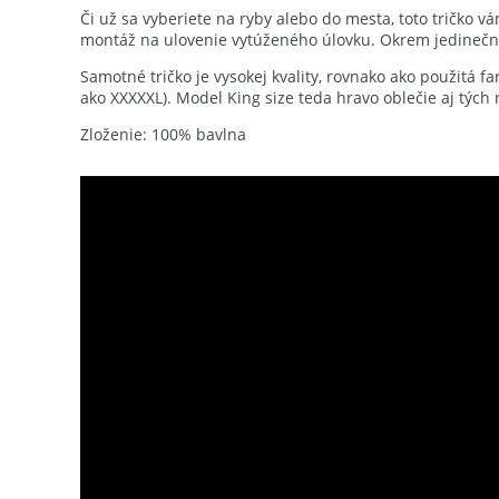
Či už sa vyberiete na ryby alebo do mesta, toto tričko vá
montáž na ulovenie vytúženého úlovku. Okrem jedinečné
Samotné tričko je vysokej kvality, rovnako ako použitá fa
ako XXXXXL). Model King size teda hravo oblečie aj tých
Zloženie: 100% bavlna