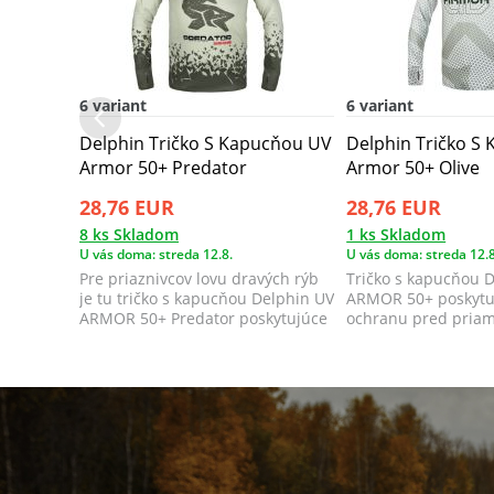
6 variant
6 variant
Delphin Tričko S Kapucňou UV
Delphin Tričko S
Armor 50+ Predator
Armor 50+ Olive
28,76 EUR
28,76 EUR
8 ks Skladom
1 ks Skladom
U vás doma: streda 12.8.
U vás doma: streda 12.8
Pre priaznivcov lovu dravých rýb
Tričko s kapucňou 
je tu tričko s kapucňou Delphin UV
ARMOR 50+ poskytu
ARMOR 50+ Predator poskytujúce
ochranu pred pria
d...
žiarením poč...