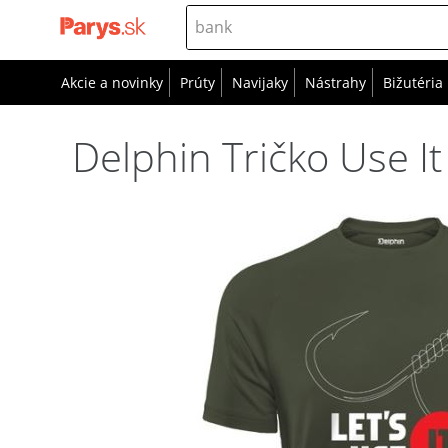
Akcie a novinky
Prúty
Navijaky
Nástrahy
Bižutéria
Delphin Tričko Use It 