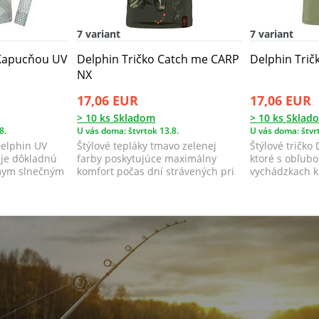
7 variant
7 variant
 Kapucňou UV
Delphin Tričko Catch me CARP
Delphin Trič
NX
17,06 EUR
17,06 EUR
> 10 ks Skladom
> 10 ks Sklad
8.
U vás doma: štvrtok 13.8.
U vás doma: štvrt
Delphin UV
Štýlové tepláky tmavo zelenej
Štýlové tričko
je dôkladnú
farby poskytujúce maximálny
ktoré s obľubo
mym slnečným
komfort počas dní strávených pri
vychádzkach k 
vode, ale...
každodenno...