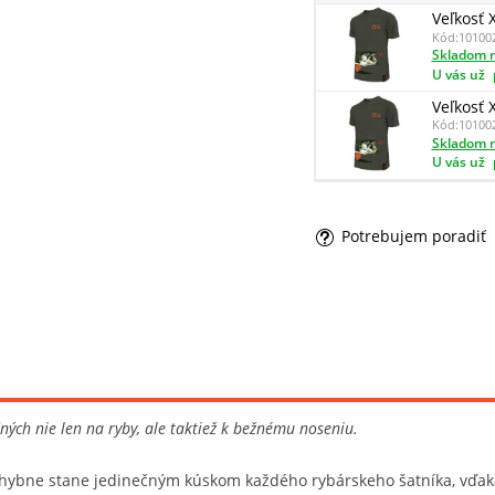
Veľkosť 
Kód:
10100
Skladom n
U vás už
Veľkosť 
Kód:
10100
Skladom n
U vás už
Potrebujem poradiť
ných nie len na ryby, ale taktiež k bežnému noseniu.
ybne stane jedinečným kúskom každého rybárskeho šatníka, vďaka 