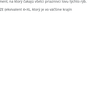
ent, na ktorý čakajú všetci priaznivci lovu týchto rýb.
E (ekvivalent 4+XL, ktorý je vo väčšine krajín