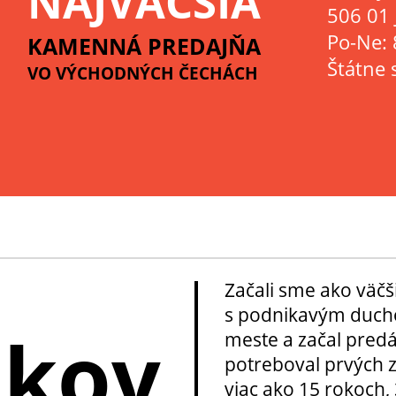
NAJVÄČŠIA
506 01 
Po-Ne: 
KAMENNÁ PREDAJŇA
Štátne 
VO VÝCHODNÝCH ČECHÁCH
Začali sme ako väčš
s podnikavým ducho
okov
meste a začal pred
potreboval prvých z
viac ako 15 rokoch, 