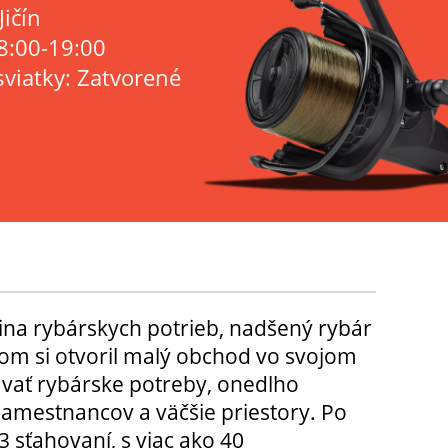
Jičín
8:00-19:00
sviatky: Zatvorené
ina rybárskych potrieb, nadšený rybár
m si otvoril malý obchod vo svojom
ávať rybárske potreby, onedlho
amestnancov a väčšie priestory. Po
3 sťahovaní, s viac ako 40