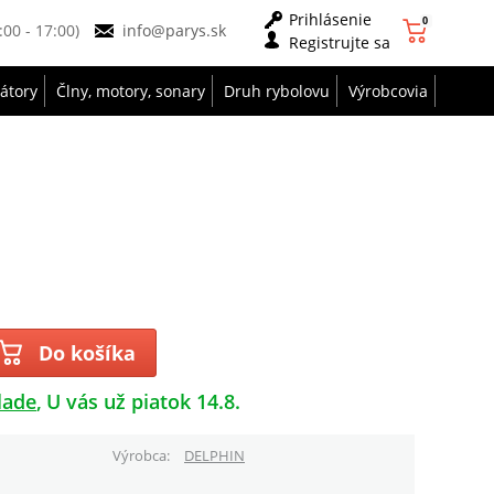
Prihlásenie
0
9:00 - 17:00)
info@parys.sk
Registrujte sa
zátory
Člny, motory, sonary
Druh rybolovu
Výrobcovia
Do košíka
lade
U vás už piatok 14.8.
Výrobca
DELPHIN