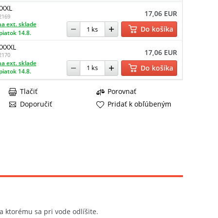
XXXL
17,06 EUR
2169
a ext. sklade
Do košíka
piatok 14.8.
XXXXL
17,06 EUR
2170
a ext. sklade
Do košíka
piatok 14.8.
Tlačiť
Porovnať
Doporučiť
Pridať k obľúbeným
ktorému sa pri vode odlíšite.