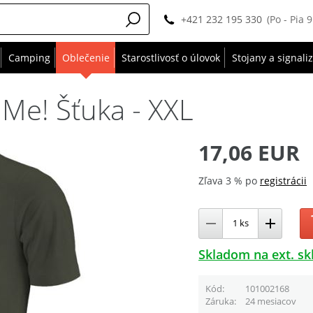
+421 232 195 330
(Po - Pia 
Camping
Oblečenie
Starostlivosť o úlovok
Stojany a signali
 Me! Šťuka - XXL
17,06 EUR
Zľava 3 % po
registrácii
Skladom na ext. sk
Kód
101002168
Záruka
24 mesiacov