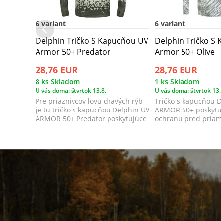
6 variant
6 variant
Delphin Tričko S Kapucňou UV
Delphin Tričko S
Armor 50+ Predator
Armor 50+ Olive
28,76 EUR
28,76 EUR
8 ks Skladom
1 ks Skladom
U vás doma: štvrtok 13.8.
U vás doma: štvrtok 13.
Pre priaznivcov lovu dravých rýb
Tričko s kapucňou 
je tu tričko s kapucňou Delphin UV
ARMOR 50+ poskytu
ARMOR 50+ Predator poskytujúce
ochranu pred pria
d...
žiarením poč...