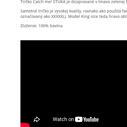
Tričko Catch me! ŠŤUKA je dizajnované v tmavo zelenej fa
Samotné tričko je vysokej kvality, rovnako ako použitá far
označovaný ako XXXXXL). Model King size teda hravo obl
Zloženie: 100% bavlna