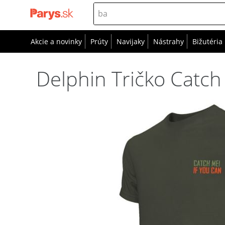
Akcie a novinky
Prúty
Navijaky
Nástrahy
Bižutéria
Delphin Tričko Catch