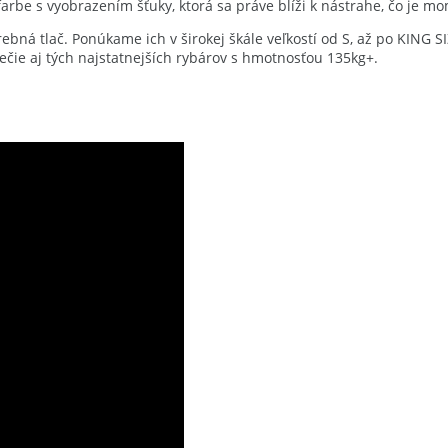
rbe s vyobrazením šťuky, ktorá sa práve blíži k nástrahe, čo je mom
ebná tlač. Ponúkame ich v širokej škále veľkostí od S, až po KING SIZ
ečie aj tých najstatnejších rybárov s hmotnosťou 135kg+.