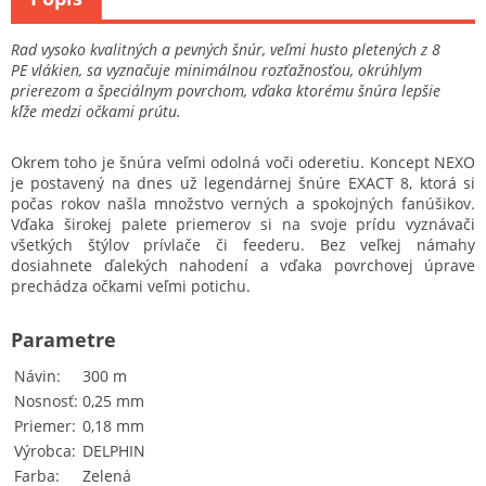
Rad vysoko kvalitných a pevných šnúr, veľmi husto pletených z 8
PE vlákien, sa vyznačuje minimálnou rozťažnosťou, okrúhlym
prierezom a špeciálnym povrchom, vďaka ktorému šnúra lepšie
kĺže medzi očkami prútu.​
Okrem toho je šnúra veľmi odolná voči oderetiu. Koncept NEXO
je postavený na dnes už legendárnej šnúre EXACT 8, ktorá si
počas rokov našla množstvo verných a spokojných fanúšikov.
Vďaka širokej palete priemerov si na svoje prídu vyznávači
všetkých štýlov prívlače či feederu. Bez veľkej námahy
dosiahnete ďalekých nahodení a vďaka povrchovej úprave
prechádza očkami veľmi potichu.
Parametre
Návin
300 m
Nosnosť
0,25 mm
Priemer
0,18 mm
Výrobca
DELPHIN
Farba
Zelená