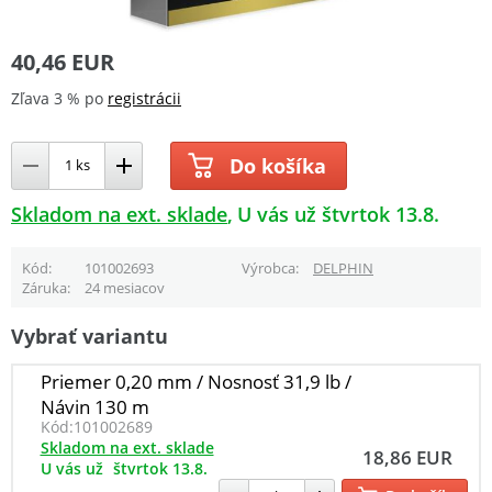
40,46 EUR
Zľava 3 % po
registrácii
Do košíka
Skladom na ext. sklade
U vás už štvrtok 13.8.
Kód
101002693
Výrobca
DELPHIN
Záruka
24 mesiacov
Vybrať variantu
Priemer 0,20 mm / Nosnosť 31,9 lb /
Návin 130 m
Kód:
101002689
Skladom na ext. sklade
18,86 EUR
U vás už
štvrtok 13.8.