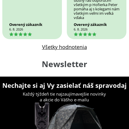
slušný rad odporučím
všetkým p Hofierka Peter
pomáha aj s kolegami nám
všetkým veľmi im veľká
vďaka
Overený zákazník
Overený zákazník
6. 8. 2026
6. 8. 2026
5
5
Všetky hodnotenia
Newsletter
Nechajte si aj Vy zasielať náš spravodaj
Každý týždeň tie najzaujímavejšie novinky
a akcie do Vášho e-mailu