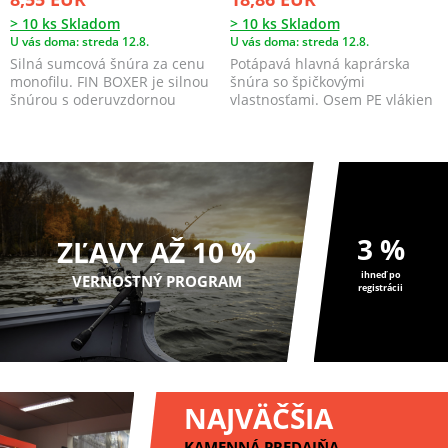
> 10 ks Skladom
> 10 ks Skladom
U vás doma: streda 12.8.
U vás doma: streda 12.8.
Silná sumcová šnúra za cenu
Potápavá hlavná kaprárska
monofilu. FIN BOXER je silnou
šnúra so špičkovými
šnúrou s oderuvzdornou
vlastnosťami. Osem PE vlákien
povrchovou úpravou,...
zabezpečuje vynikajúcu n...
3 %
ZĽAVY AŽ 10 %
ihneď po
VERNOSTNÝ PROGRAM
registrácii
NAJVÄČŠIA
KAMENNÁ PREDAJŇA