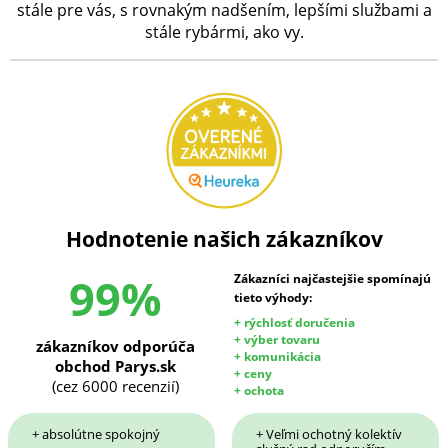
stále pre vás, s rovnakým nadšením, lepšími službami a
stále rybármi, ako vy.
Hodnotenie našich zákazníkov
99%
Zákazníci najčastejšie spomínajú
tieto výhody:
+ rýchlosť doručenia
+ výber tovaru
zákazníkov odporúča
+ komunikácia
obchod Parys.sk
+ ceny
(cez 6000 recenzií)
+ ochota
+ absolútne spokojný
+ Veľmi ochotný kolektív