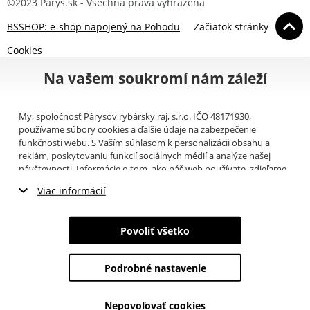
©2023 Parys.sk - Všechna práva vyhrazena
BSSHOP: e-shop napojený na Pohodu
Začiatok stránky
Cookies
Na vašem soukromí nám záleží
My, spoločnosť Párysov rybársky raj, s.r.o. IČO 48171930,
používame súbory cookies a ďalšie údaje na zabezpečenie
funkčnosti webu. S Vaším súhlasom k personalizácii obsahu a
reklám, poskytovaniu funkcií sociálnych médií a analýze našej
návštevnosti. Informácie o tom, ako náš web používate, zdieľame
so svojimi partnermi pre sociálne médiá, inzerciu a analýzy
Viac informácií
(napríklad Google).
Tu
si môžete prečítať, ako tieto informácie
Google používa. Partneri tieto údaje môžu kombinovať s ďalšími
Nevyhnutné cookies
informáciami, ktoré ste im poskytli alebo ktoré získali v dôsledku
Povoliť všetko
toho, že používate ich služby. Tieto údaje zahŕňajú cookies, dáta z
Marketingové cookies
ďalších úložísk, IP adresu a ďalšie informácie spojené s prezeraním
webu. Svoj súhlas so spracovaním cookies môžete odvolať
tu
.
Podrobné nastavenie
Analytické cookies
Nepovoľovať cookies
Údaje o používateľoch