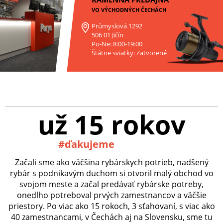
VO VÝCHODNÝCH ČECHÁCH
Průmyslová 1292
506 01 Jičín
Po-Ne: 8:00-19:00
Štátne sviatky: Zatvorené
už 15 rokov
#ďakujeme
Začali sme ako väčšina rybárskych potrieb, nadšený
rybár s podnikavým duchom si otvoril malý obchod vo
svojom meste a začal predávať rybárske potreby,
onedlho potreboval prvých zamestnancov a väčšie
priestory. Po viac ako 15 rokoch, 3 sťahovaní, s viac ako
40 zamestnancami, v Čechách aj na Slovensku, sme tu