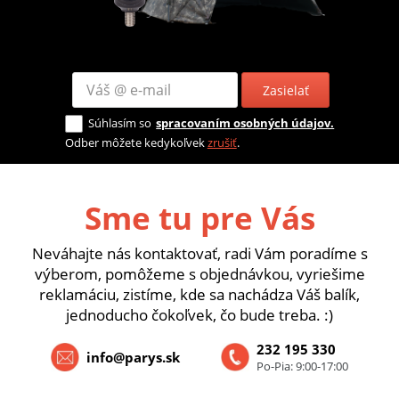
Zasielať
Súhlasím so
spracovaním osobných údajov.
Odber môžete kedykoľvek
zrušiť
.
Sme tu pre Vás
Neváhajte nás kontaktovať, radi Vám poradíme s
výberom, pomôžeme s objednávkou, vyriešime
reklamáciu, zistíme, kde sa nachádza Váš balík,
jednoducho čokoľvek, čo bude treba. :)
232 195 330
info@parys.sk
Po-Pia: 9:00-17:00