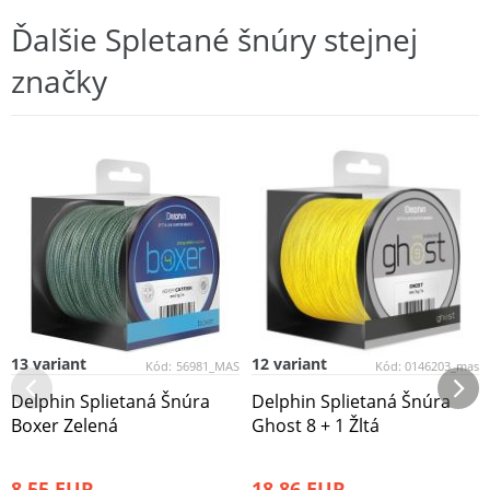
Ďalšie Spletané šnúry stejnej
značky
13 variant
12 variant
Kód:
56981_MAS
Kód:
0146203_mas
Delphin Splietaná Šnúra
Delphin Splietaná Šnúra
Boxer Zelená
Ghost 8 + 1 Žltá
8,55 EUR
18,86 EUR