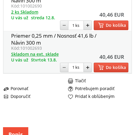
Návin 300 m
Kód:
101002690
2 ks Skladom
40,46 EUR
U vás už
streda 12.8.
Do košíka
Priemer 0,25 mm / Nosnosť 41,6 lb /
Návin 300 m
Kód:
101002693
Skladom na ext. sklade
40,46 EUR
U vás už
štvrtok 13.8.
Do košíka
Tlačiť
Porovnať
Potrebujem poradiť
Doporučiť
Pridať k obľúbeným
Popis