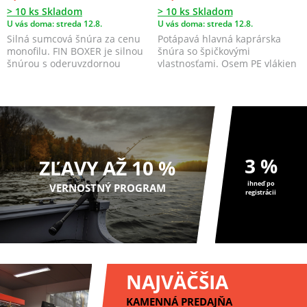
> 10 ks Skladom
> 10 ks Skladom
U vás doma: streda 12.8.
U vás doma: streda 12.8.
Silná sumcová šnúra za cenu
Potápavá hlavná kaprárska
monofilu. FIN BOXER je silnou
šnúra so špičkovými
šnúrou s oderuvzdornou
vlastnosťami. Osem PE vlákien
povrchovou úpravou,...
zabezpečuje vynikajúcu n...
3 %
ZĽAVY AŽ 10 %
ihneď po
VERNOSTNÝ PROGRAM
registrácii
NAJVÄČŠIA
KAMENNÁ PREDAJŇA