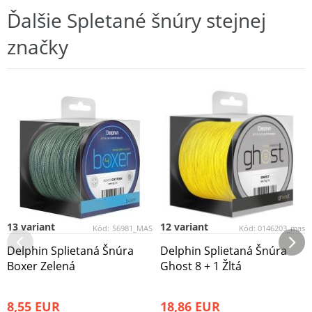
Ďalšie Spletané šnúry stejnej
značky
13 variant
12 variant
Kód:
56981_MAS
Kód:
0146203_mas
Delphin Splietaná Šnúra
Delphin Splietaná Šnúra
Boxer Zelená
Ghost 8 + 1 Žltá
8,55 EUR
18,86 EUR