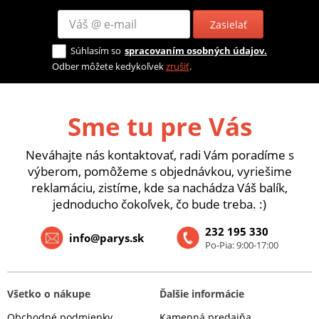
Zasielať
Súhlasím so
spracovaním osobných údajov.
Odber môžete kedykoľvek
zrušiť
.
Sme tu pre Vás
Neváhajte nás kontaktovať, radi Vám poradíme s
výberom, pomôžeme s objednávkou, vyriešime
reklamáciu, zistíme, kde sa nachádza Váš balík,
jednoducho čokoľvek, čo bude treba. :)
232 195 330
info@parys.sk
Po-Pia: 9:00-17:00
Všetko o nákupe
Ďalšie informácie
Obchodné podmienky
Kamenná predajňa