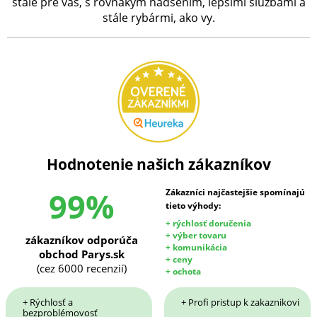
stále pre vás, s rovnakým nadšením, lepšími službami a
stále rybármi, ako vy.
Hodnotenie našich zákazníkov
99%
Zákazníci najčastejšie spomínajú
tieto výhody:
+ rýchlosť doručenia
+ výber tovaru
zákazníkov odporúča
+ komunikácia
obchod Parys.sk
+ ceny
(cez 6000 recenzií)
+ ochota
+ Rýchlosť a
+ Profi pristup k zakaznikovi
bezproblémovosť