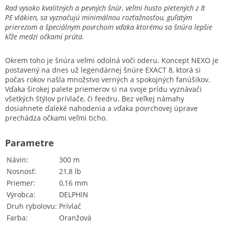
Rad vysoko kvalitných a pevných šnúr, veľmi husto pletených z 8
PE vlákien, sa vyznačujú minimálnou rozťažnosťou, guľatým
prierezom a špeciálnym povrchom vďaka ktorému sa šnúra lepšie
kĺže medzi očkami prúta.
Okrem toho je šnúra veľmi odolná voči oderu. Koncept NEXO je
postavený na dnes už legendárnej šnúre EXACT 8, ktorá si
počas rokov našla množstvo verných a spokojných fanúšikov.
Vďaka širokej palete priemerov si na svoje prídu vyznávači
všetkých štýlov prívlače, či feedru. Bez veľkej námahy
dosiahnete ďaleké nahodenia a vďaka povrchovej úprave
prechádza očkami veľmi ticho.
Parametre
Návin
300 m
Nosnosť
21,8 lb
Priemer
0,16 mm
Výrobca
DELPHIN
Druh rybolovu
Prívlač
Farba
Oranžová