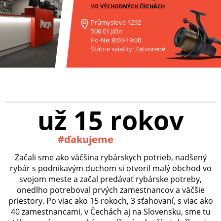
VO VÝCHODNÝCH ČECHÁCH
Průmyslová 1292
506 01 Jičín
Po-Ne: 8:00-19:00
Štátne sviatky: Zatvorené
už 15 rokov
#ďakujeme
Začali sme ako väčšina rybárskych potrieb, nadšený
rybár s podnikavým duchom si otvoril malý obchod vo
svojom meste a začal predávať rybárske potreby,
onedlho potreboval prvých zamestnancov a väčšie
priestory. Po viac ako 15 rokoch, 3 sťahovaní, s viac ako
40 zamestnancami, v Čechách aj na Slovensku, sme tu