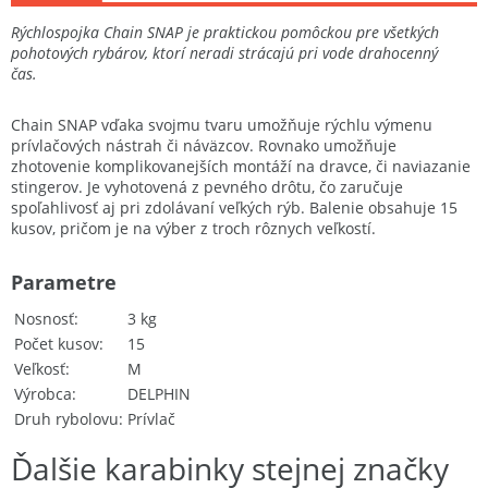
Rýchlospojka Chain SNAP je praktickou pomôckou pre všetkých
pohotových rybárov, ktorí neradi strácajú pri vode drahocenný
čas.
Chain SNAP vďaka svojmu tvaru umožňuje rýchlu výmenu
prívlačových nástrah či náväzcov. Rovnako umožňuje
zhotovenie komplikovanejších montáží na dravce, či naviazanie
stingerov. Je vyhotovená z pevného drôtu, čo zaručuje
spoľahlivosť aj pri zdolávaní veľkých rýb. Balenie obsahuje 15
kusov, pričom je na výber z troch rôznych veľkostí.
Parametre
Nosnosť
3 kg
Počet kusov
15
Veľkosť
M
Výrobca
DELPHIN
Druh rybolovu
Prívlač
Ďalšie karabinky stejnej značky