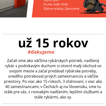
Po-Ne: 8:00-19:00
Štátne sviatky: Zatvorené
už 15 rokov
#ďakujeme
Začali sme ako väčšina rybárskych potrieb, nadšený
rybár s podnikavým duchom si otvoril malý obchod vo
svojom meste a začal predávať rybárske potreby,
onedlho potreboval prvých zamestnancov a väčšie
priestory. Po viac ako 15 rokoch, 3 sťahovaní, s viac ako
40 zamestnancami, v Čechách aj na Slovensku, sme tu
stále pre vás, s rovnakým nadšením, lepšími službami a
stále rybármi, ako vy.