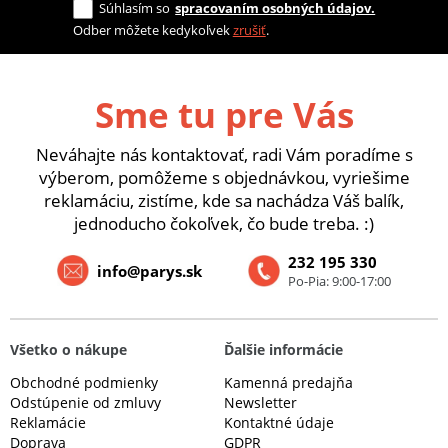
Súhlasím so
spracovaním osobných údajov.
Odber môžete kedykoľvek
zrušiť
.
Sme tu pre Vás
Neváhajte nás kontaktovať, radi Vám poradíme s
výberom, pomôžeme s objednávkou, vyriešime
reklamáciu, zistíme, kde sa nachádza Váš balík,
jednoducho čokoľvek, čo bude treba. :)
232 195 330
info@parys.sk
Po-Pia: 9:00-17:00
Všetko o nákupe
Ďalšie informácie
Obchodné podmienky
Kamenná predajňa
Odstúpenie od zmluvy
Newsletter
Reklamácie
Kontaktné údaje
Doprava
GDPR