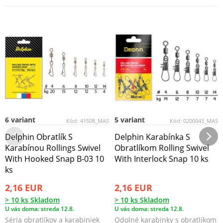
6 variant
5 variant
Kód:
41508_MAS
Kód:
0200043_MAS
Delphin Obratlík S
Delphin Karabínka S
Karabínou Rollings Swivel
Obratlíkom Rolling Swivel
With Hooked Snap B-03 10
With Interlock Snap 10 ks
ks
2,16 EUR
2,16 EUR
> 10 ks Skladom
> 10 ks Skladom
U vás doma: streda 12.8.
U vás doma: streda 12.8.
Séria obratlíkov a karabiniek
Odolné karabinky s obratlíkom