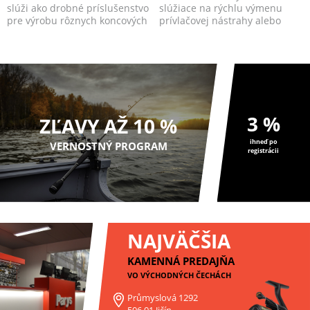
slúži ako drobné príslušenstvo
slúžiace na rýchlu výmenu
pre výrobu rôznych koncových
prívlačovej nástrahy alebo
zostáv.​
záťaže.
3 %
ZĽAVY AŽ 10 %
ihneď po
VERNOSTNÝ PROGRAM
registrácii
NAJVÄČŠIA
KAMENNÁ PREDAJŇA
VO VÝCHODNÝCH ČECHÁCH
Průmyslová 1292
506 01 Jičín