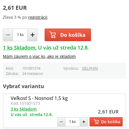
2,61 EUR
Zľava 3 % po
registrácii
Do košíka
1 ks Skladom
U vás už streda 12.8.
Mám záujem o viac ks, ako je skladom
Kód
101001574
Výrobca
DELPHIN
Záruka
24 mesiacov
Vybrať variantu
Veľkosť S - Nosnosť 1,5 kg
Kód:
101001573
3 ks Skladom
2,61 EUR
U vás už
streda 12.8.
Do košíka