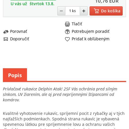
10,76 EUR
U vás už
štvrtok 13.8.
Do košíka
Tlačiť
Porovnať
Potrebujem poradiť
Doporučiť
Pridať k obľúbeným
Popis
Prívlačové rukavice Delphin Atak! 25F Vás ochránia pred silným
slnkom, UV žiarením, ale aj pred nepríjemnými štípancami od
komárov.
Kvalitné vyhotovenie rukavíc, spríjemní pocit z rybačky aj v tých
najťažších podmienkach. Spodná strana rukavíc je vybavená
spevnenou látkou pre spríjemnenie lovu a ochranu vašich