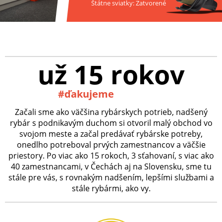
Štátne sviatky: Zatvorené
už 15 rokov
#ďakujeme
Začali sme ako väčšina rybárskych potrieb, nadšený
rybár s podnikavým duchom si otvoril malý obchod vo
svojom meste a začal predávať rybárske potreby,
onedlho potreboval prvých zamestnancov a väčšie
priestory. Po viac ako 15 rokoch, 3 sťahovaní, s viac ako
40 zamestnancami, v Čechách aj na Slovensku, sme tu
stále pre vás, s rovnakým nadšením, lepšími službami a
stále rybármi, ako vy.