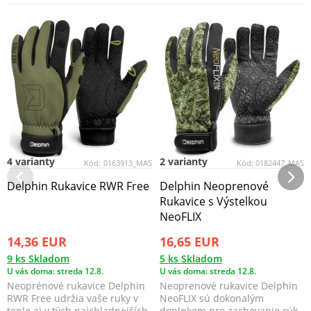
4 varianty
2 varianty
Kód:
0163913_MAS
Kód:
0182447_MAS
Delphin Rukavice RWR Free
Delphin Neoprenové
Rukavice s Výstelkou
NeoFLIX
14,36 EUR
16,65 EUR
9 ks Skladom
5 ks Skladom
U vás doma: streda 12.8.
U vás doma: streda 12.8.
Neoprénové rukavice Delphin
Neoprenové rukavice Delphin
RWR Free udržia vaše ruky v
NeoFLIX sú dokonalým
teple aj v tých najchladnejších
doplnkom pre zachovanie rúk