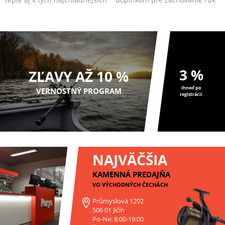
dňoch.
v teple a suchu
3 %
ZĽAVY AŽ 10 %
ihneď po
VERNOSTNÝ PROGRAM
registrácii
NAJVÄČŠIA
KAMENNÁ PREDAJŇA
VO VÝCHODNÝCH ČECHÁCH
Průmyslová 1292
506 01 Jičín
Po-Ne: 8:00-19:00