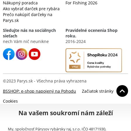
Nákupný poradca
For Fishing 2026
Ako vybrať darček pre rybára
Prečo nakúpiť darčeky na
Parys.sk
Sledujte nás na sociálnych
Pravidelné ocenenia Shop
sieťach
roku.
nech Vám nič neunikne
2016-2024
©2023 Parys.sk - Všechna práva vyhrazena
BSSHOP: e-shop napojený na Pohodu
Začiatok stránky
Cookies
Na vašem soukromí nám záleží
My, spoločnosť Párysov rybársky raj, s.r.o. IČO 48171930,