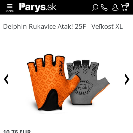
0
Menu
Delphin Rukavice Atak! 25F - Veľkosť XL
10,76 EUR