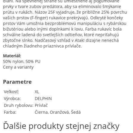
dlaní. Na spevnenej strane sú umiestnené aj pogumované
prvky v tvare zubov predátora, aby sa eliminovalo šmýkanie
prútu v rukách. Názov 25F vyjadruje, že približne 25% povrchu
vašich prstov (F-finger) rukavice prekrývajú. Odkryté končeky
prstov Vám umožnia bezproblémovú manipuláciu s rybárskou
bižutériou alebo inými doplnkami k lovu. Farba rukavíc bola
schválne ladená do svetlejších odtieňov, ktoré nepriťahujú
zbytočne slnko. Nadčasový vzhľad v Atak! dizajne nenechá
chladným žiadneho priaznivca prívlače.
Materiál:
50% nylon, 50% PU
Ceny a varianty
Parametre
Veľkosť
XL
Výrobca
DELPHIN
Druh rybolovu
Prívlač
Farba
Čierna, Oranžová, Šedá
Ďalšie produkty stejnej značky