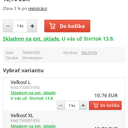
Zľava 3 % po
registrácii
Do košíka
Skladom na ext. sklade
U vás už štvrtok 13.8.
Kód
750001055
Výrobca
DELPHIN
Záruka
24 mesiacov
Vybrať variantu
Veľkosť L
Kód:
750001054
Skladom na ext. sklade
10,76 EUR
U vás už
štvrtok 13.8.
Do košíka
Veľkosť XL
Kód:
750001055
Skladom na ext. sklade