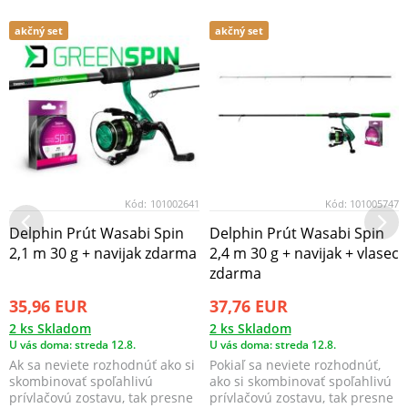
akčný set
akčný set
Kód:
101002641
Kód:
101005747
Delphin Prút Wasabi Spin
Delphin Prút Wasabi Spin
2,1 m 30 g + navijak zdarma
2,4 m 30 g + navijak + vlasec
zdarma
35,96 EUR
37,76 EUR
2 ks Skladom
2 ks Skladom
U vás doma: streda 12.8.
U vás doma: streda 12.8.
Ak sa neviete rozhodnúť ako si
Pokiaľ sa neviete rozhodnúť,
skombinovať spoľahlivú
ako si skombinovať spoľahlivú
prívlačovú zostavu, tak presne
prívlačovú zostavu, tak presne