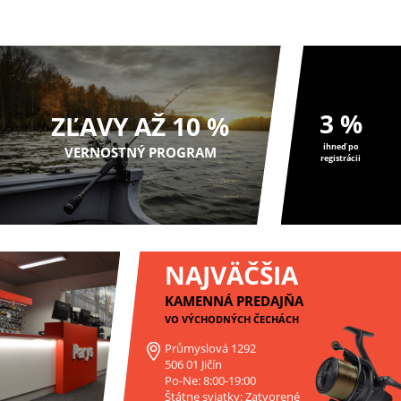
pre Vás je tu p...
pre vás je...
3 %
ZĽAVY AŽ 10 %
ihneď po
VERNOSTNÝ PROGRAM
registrácii
NAJVÄČŠIA
KAMENNÁ PREDAJŇA
VO VÝCHODNÝCH ČECHÁCH
Průmyslová 1292
506 01 Jičín
Po-Ne: 8:00-19:00
Štátne sviatky: Zatvorené