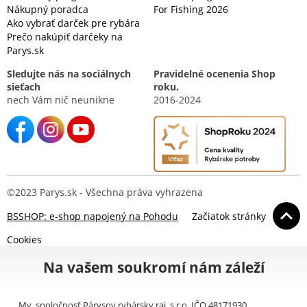
Nákupný poradca
For Fishing 2026
Ako vybrať darček pre rybára
Prečo nakúpiť darčeky na
Parys.sk
Sledujte nás na sociálnych
Pravidelné ocenenia Shop
sieťach
roku.
nech Vám nič neunikne
2016-2024
©2023 Parys.sk - Všechna práva vyhrazena
BSSHOP: e-shop napojený na Pohodu
Začiatok stránky
Cookies
Na vašem soukromí nám záleží
My, spoločnosť Párysov rybársky raj, s.r.o. IČO 48171930,