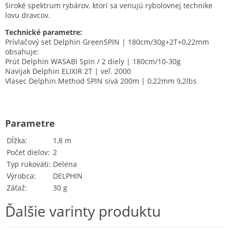
široké spektrum rybárov, ktorí sa venujú rybolovnej technike
lovu dravcov.
Technické parametre:
Prívlačový set Delphin GreenSPIN | 180cm/30g+2T+0,22mm
obsahuje:
Prút Delphin WASABI Spin / 2 diely | 180cm/10-30g
Navijak Delphin ELIXIR 2T | veľ. 2000
Vlasec Delphin Method SPIN sivá 200m | 0,22mm 9,2lbs
Parametre
Dĺžka
1,8 m
Počet dielov
2
Typ rukoväti
Delena
Výrobca
DELPHIN
Záťaž
30 g
Ďalšie varinty produktu