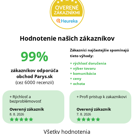
Hodnotenie našich zákazníkov
99%
Zákazníci najčastejšie spomínajú
tieto výhody:
+ rýchlosť doručenia
+ výber tovaru
zákazníkov odporúča
+ komunikácia
obchod Parys.sk
+ ceny
(cez 6000 recenzií)
+ ochota
+ Rýchlosť a
+ Profi pristup k zakaznikovi
bezproblémovosť
Overený zákazník
Overený zákazník
8. 8. 2026
7. 8. 2026
5
5
Všetky hodnotenia