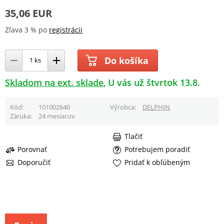
35,06 EUR
Zľava 3 % po
registrácii
Do košíka
Skladom na ext. sklade
U vás už štvrtok 13.8.
Kód
101002640
Výrobca
DELPHIN
Záruka
24 mesiacov
Tlačiť
Porovnať
Potrebujem poradiť
Doporučiť
Pridať k obľúbeným