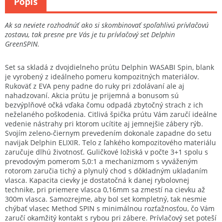
Popis
Ak sa neviete rozhodnúť ako si skombinovať spoľahlivú prívlačovú
zostavu, tak presne pre Vás je tu prívlačový set Delphin
GreenSPIN.
Set sa skladá z dvojdielneho prútu Delphin WASABI Spin, blank
je vyrobený z ideálneho pomeru kompozitných materiálov.
Rukoväť z EVA peny padne do ruky pri zdolávaní ale aj
nahadzovaní. Akcia prútu je prijemná a bonusom sú
bezvýplňové očká vďaka čomu odpadá zbytočný strach z ich
neželaného poškodenia. Citlivá špička prútu Vám zaručí ideálne
vedenie nástrahy pri ktorom ucítite aj jemnejšie zábery rýb.
Svojím zeleno-čiernym prevedením dokonale zapadne do setu
navijak Delphin ELIXIR. Telo z ľahkého kompozitového materiálu
zaručuje dlhú životnosť. Guličkové ložiská v počte 3+1 spolu s
prevodovým pomerom 5,0:1 a mechanizmom s vyváženým
rotorom zaručia tichý a plynulý chod s dôkladným ukladaním
vlasca. Kapacita cievky je dostatočná k danej rybolovnej
technike, pri priemere vlasca 0,16mm sa zmestí na cievku až
300m vlasca. Samozrejme, aby bol set kompletný, tak nesmie
chýbať vlasec Method SPIN s minimálnou rozťažnosťou, čo Vám
zaručí okamžitý kontakt s rybou pri zábere. Prívlačový set poteší