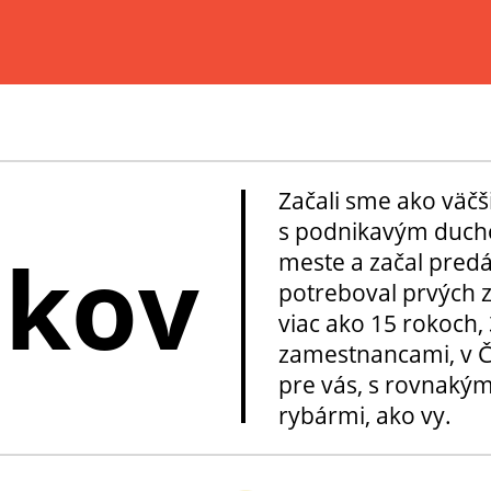
Začali sme ako väčš
s podnikavým ducho
okov
meste a začal pred
potreboval prvých z
viac ako 15 rokoch, 
zamestnancami, v Če
pre vás, s rovnakým
rybármi, ako vy.