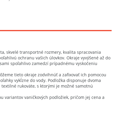
ta, skvelé transportné rozmery, kvalita spracovania
oľahlivú ochranu vašich úlovkov. Okraje vyvýšené až do
ipsami spoľahlivo zamedzí prípadnému vyskočeniu
eme tieto okraje zodvihnúť a zafixovať ich pomocou
 poľahky vykĺzne do vody. Podložka disponuje dvoma
extilné rukoväte, s ktorými je možné samotnú
 variantov vaničkových podložiek, pričom jej cena a