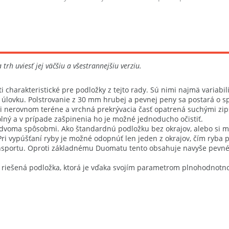
vo vnútri ...
h uviesť jej väčšiu a všestrannejšiu verziu.
charakteristické pre podložky z tejto rady. Sú nimi najmä variabili
lovku. Polstrovanie z 30 mm hrubej a pevnej peny sa postará o sp
 pri nerovnom teréne a vrchná prekrývacia časť opatrená suchými z
dolný a v prípade zašpinenia ho je možné jednoducho očistiť.
oma spôsobmi. Ako štandardnú podložku bez okrajov, alebo si môž
Pri vypúšťaní ryby je možné odopnúť len jeden z okrajov, čím ryba
portu. Oproti základnému Duomatu tento obsahuje navyše pevné t
riešená podložka, ktorá je vďaka svojím parametrom plnohodnotnou