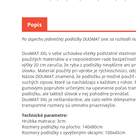
breh...
pevnou šnúrkou...
Popis
Po úspechu jedinečnej podložky DUOMAT sme sa rozhodli na tr
DuoMAT XXL v sebe uchováva všetky podstatné vlastnosti 
použitých materiálov a v neposlednom rade bezpečnosť ú
výšky 20 cm zaručia, že ryba z podložky nevykĺzne ani
úlovku. Materiál použitý pri výrobe je rýchloschnúci, o
Názov DOUMAT znamená, že podložku je možné použiť dv
suchých zipsov, ktoré sa nachádzajú v každom z rohov. 
gumovými popruhmi určenými na upevnenie počas trans
podložku, ale taktiež úlovok v nej pohodlne prenášať.
DuoMAT XXL je neštandardne, ale zato veľmi dômyselne 
transportné rozmery sú omnoho priaznivejšie.
Technické parametre:
Hrúbka matraca: 3cm
Rozmery podložky na plocho: 140x80cm
Rozmery podložky s vyvýšenými okrajmi: 100x45cm