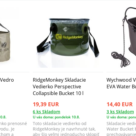
 Vedro
RidgeMonkey Skladacie
Wychwood V
Vedierko Perspective
EVA Water B
Collapsible Bucket 10 l
19,39 EUR
14,40 EUR
6 ks Skladom
3 ks Skladom
0.8.
U vás doma: pondelok 10.8.
U vás doma: pond
ľahko prenosné
Toto skladacie vedierko od
Skladacie vedi
vodu. Je
RidgeMonkey je navrhnuté tak,
Water Bucket 
chom a
aby šlo veľmi jednoducho sklopiť
prechovávanie 