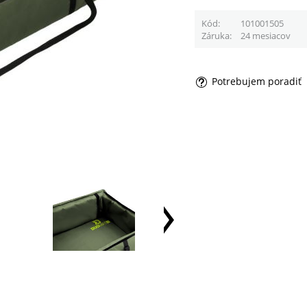
Kód
101001505
Záruka
24 mesiacov
Potrebujem poradiť