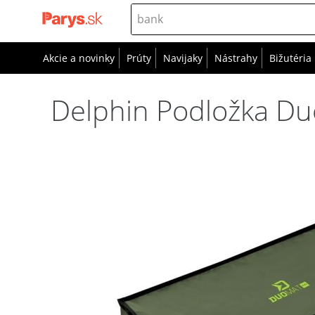
Akcie a novinky
Prúty
Navijaky
Nástrahy
Bižutéria
Delphin Podložka D