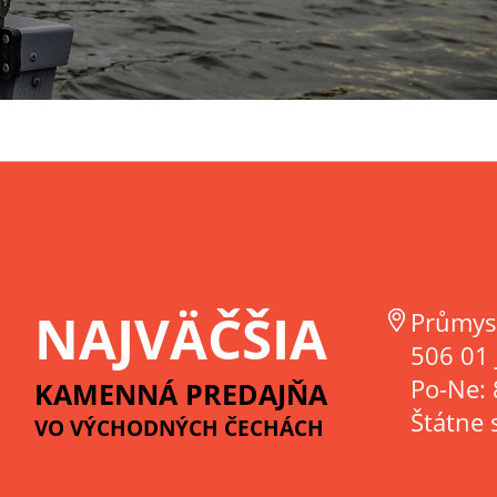
NAJVÄČŠIA
Průmys
506 01 
Po-Ne: 
KAMENNÁ PREDAJŇA
Štátne 
VO VÝCHODNÝCH ČECHÁCH