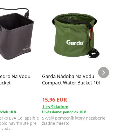
edro Na Vodu
Garda Nádoba Na Vodu
Prologi
ucket
Compact Water Bucket 10l
cm
15,96 EUR
14,99 
1 ks Skladom
1 ks Skl
elok 10.8.
U vás doma: pondelok 10.8.
U vás doma
erko EVA Collapsible
Skvelý pomocník ktorý nezaberie
Ultra ľa
bolo navrhnuté pre
žiadne miesto.​
dodávan
vody.​
povrazom