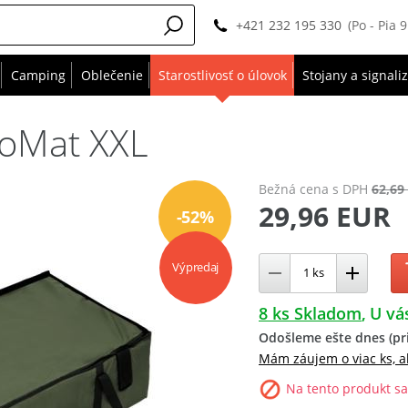
+421 232 195 330
(Po - Pia 
Camping
Oblečenie
Starostlivosť o úlovok
Stojany a signali
uoMat XXL
Bežná cena
s DPH
62,69
29,96 EUR
-52%
Výpredaj
8 ks Skladom
U vá
Odošleme ešte dnes (pri
Mám záujem o viac ks, a
Na tento produkt sa