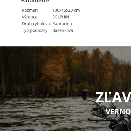
Parametre
Rozmer
100x45x20 cm
Výrobca
DELPHIN
Druh rybolovu
Kaprarina
Typ podložky
Bazénková
ZĽAV
VERNO