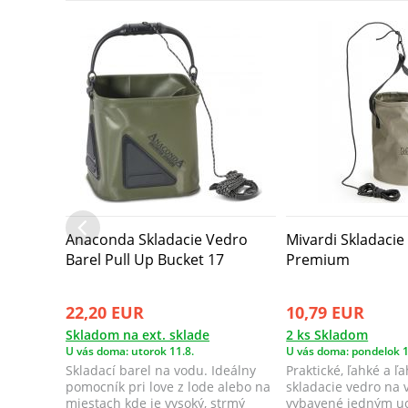
Anaconda Skladacie Vedro
Mivardi Skladacie
Barel Pull Up Bucket 17
Premium
22,20 EUR
10,79 EUR
Skladom na ext. sklade
2 ks Skladom
U vás doma: utorok 11.8.
U vás doma: pondelok 1
Skladací barel na vodu. Ideálny
Praktické, ľahké a 
pomocník pri love z lode alebo na
skladacie vedro na 
miestach kde je vysoký, strmý
vybavené jedným u