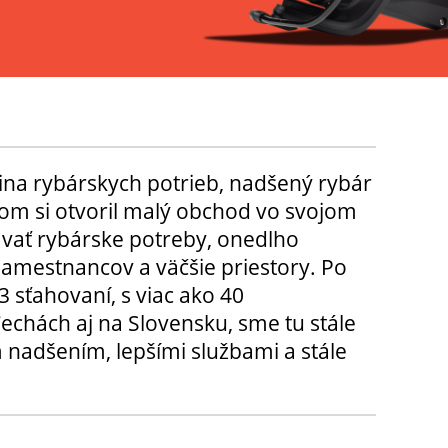
ina rybárskych potrieb, nadšený rybár
m si otvoril malý obchod vo svojom
ávať rybárske potreby, onedlho
amestnancov a väčšie priestory. Po
3 sťahovaní, s viac ako 40
chách aj na Slovensku, sme tu stále
 nadšením, lepšími službami a stále