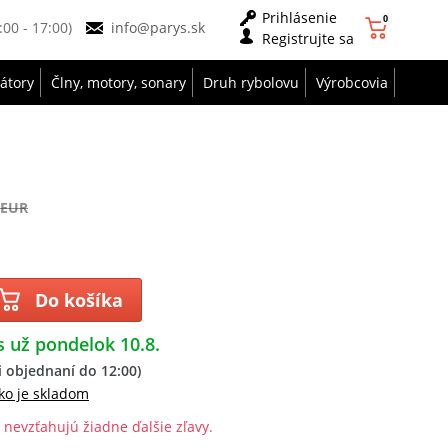
Prihlásenie
0
9:00 - 17:00)
info@parys.sk
Registrujte sa
zátory
Člny, motory, sonary
Druh rybolovu
Výrobcovia
 EUR
Do košíka
s už pondelok 10.8.
 objednaní do 12:00)
ko je skladom
 nevzťahujú žiadne ďalšie zľavy.