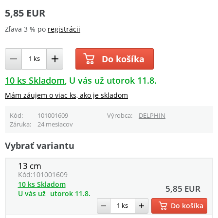
5,85 EUR
Zľava 3 % po
registrácii
Do košíka
10 ks Skladom
U vás už utorok 11.8.
Mám záujem o viac ks, ako je skladom
Kód
101001609
Výrobca
DELPHIN
Záruka
24 mesiacov
Vybrať variantu
13 cm
Kód:
101001609
10 ks Skladom
5,85 EUR
U vás už
utorok 11.8.
Do košíka