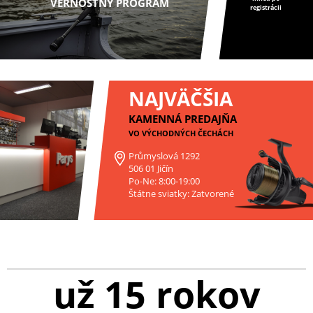
VERNOSTNÝ PROGRAM
registrácii
NAJVÄČŠIA
KAMENNÁ PREDAJŇA
VO VÝCHODNÝCH ČECHÁCH
Průmyslová 1292
506 01 Jičín
Po-Ne: 8:00-19:00
Štátne sviatky: Zatvorené
už 15 rokov