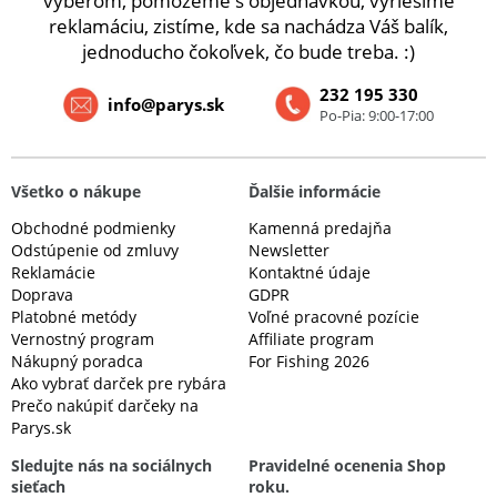
výberom, pomôžeme s objednávkou, vyriešime
reklamáciu, zistíme, kde sa nachádza Váš balík,
jednoducho čokoľvek, čo bude treba. :)
232 195 330
info@parys.sk
Po-Pia: 9:00-17:00
Všetko o nákupe
Ďalšie informácie
Obchodné podmienky
Kamenná predajňa
Odstúpenie od zmluvy
Newsletter
Reklamácie
Kontaktné údaje
Doprava
GDPR
Platobné metódy
Voľné pracovné pozície
Vernostný program
Affiliate program
Nákupný poradca
For Fishing 2026
Ako vybrať darček pre rybára
Prečo nakúpiť darčeky na
Parys.sk
Sledujte nás na sociálnych
Pravidelné ocenenia Shop
sieťach
roku.