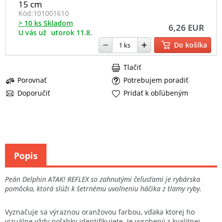
15 cm
Kód:
101001610
> 10 ks Skladom
6,26 EUR
U vás už
utorok 11.8.
Do košíka
Tlačiť
Porovnať
Potrebujem poradiť
Doporučiť
Pridať k obľúbeným
Popis
Peán Delphin ATAK! REFLEX so zahnutými čeľusťami je rybárska
pomôcka, ktorá slúži k šetrnému uvoľneniu háčika z tlamy ryby.
Vyznačuje sa výraznou oranžovou farbou, vďaka ktorej ho
vizuálne vždy poľahky identifikujete. Je vyrobený z kvalitnej