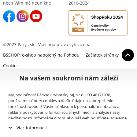
nech Vám nič neunikne
2016-2024
©2023 Parys.sk - Všechna práva vyhrazena
BSSHOP: e-shop napojený na Pohodu
Začiatok stránky
Cookies
Na vašem soukromí nám záleží
My, spoločnosť Párysov rybársky raj, s.r.o. IČO 48171930,
používame súbory cookies a ďalšie údaje na zabezpečenie
funkčnosti webu. S Vaším súhlasom k personalizácii obsahu a
reklám, poskytovaniu funkcií sociálnych médií a analýze našej
návštevnosti. Informácie o tom, ako náš web používate, zdieľame
so svojimi partnermi pre sociálne médiá, inzerciu a analýzy
Viac informácií
(napríklad Google).
Tu
si môžete prečítať, ako tieto informácie
Google používa. Partneri tieto údaje môžu kombinovať s ďalšími