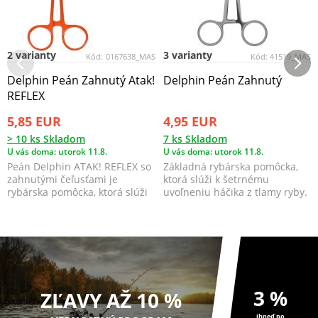
2 varianty
3 varianty
Kód:
0167638_MAS
Kód:
41519_MAS
Delphin Peán Zahnutý Atak!
Delphin Peán Zahnutý
REFLEX
5,85 EUR
4,95 EUR
> 10 ks Skladom
7 ks Skladom
U vás doma: utorok 11.8.
U vás doma: utorok 11.8.
Peán Delphin ATAK! REFLEX so
Základná rybárska pomôcka,
zahnutými čeľusťami je
ktorá slúži k šetrnému
rybárska pomôcka, ktorá slúži
uvoľneniu háčika z tlamy ryby.
k šetrnému uvoľnen...
3 %
ZĽAVY AŽ 10 %
ihneď po