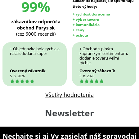
99%
Zákazníci najčastejšie spomínajú
tieto výhody:
+ rýchlosť doručenia
+ výber tovaru
zákazníkov odporúča
+ komunikácia
obchod Parys.sk
+ ceny
(cez 6000 recenzií)
+ ochota
+ Objednavka bola rychla a
+ Obchod s plným
nacas dodana super
kaprárskym sortimentom,
dodanie tovaru veľmi
rýchle.
Overený zákazník
Overený zákazník
5. 8. 2026
5. 8. 2026
5
5
Všetky hodnotenia
Newsletter
Nechajte si aj Vy zasielať náš spravodaj