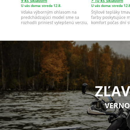
9 ks Skladom
> 10 ks Skladom
U vás doma: streda 12.8.
U vás doma: streda 12.8
Vďaka výborným ohlasom na
Štýlové tepláky tma
predchádzajúci model sme sa
farby poskytujúce 
rozhodli priniesť vylepšenú verziu,
komfort počas dní s
ktorá ponú...
vode, ale...
ZĽAV
VERNO