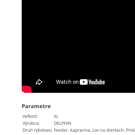
Parametre
Veľkosť
XL
Výrobca
DELPHIN
Druh rybolovu
Feeder, Kaprarina, Lov na dierkach, Prív