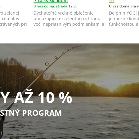
> 10 ks Skladom
???
.
U vás doma: streda 12.8.
U vás doma: na v
vo zelenej
Dýchateľné vrchné oblečenie
Delphin YOG! j
maximálny
ponúkajúce excelentnú ochranu
je možné komb
trávených pri
voči nepriaznivým podmienkam, a
funkčnosťou a
to najmä d...
komfortom.
Y AŽ 10 %
STNÝ PROGRAM