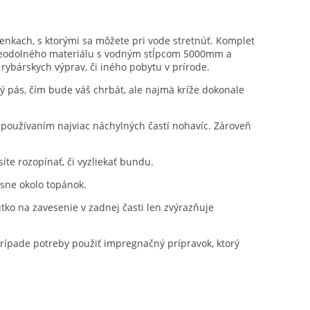
enkach, s ktorými sa môžete pri vode stretnúť. Komplet
vodeodolného materiálu s vodným stĺpcom 5000mm a
ybárskych výprav, či iného pobytu v prírode.
ý pás, čím bude váš chrbát, ale najmä kríže dokonale
o používaním najviac náchylných častí nohavíc. Zároveň
te rozopínať, či vyzliekať bundu.
esne okolo topánok.
ko na zavesenie v zadnej časti len zvýrazňuje
prípade potreby použiť impregnačný prípravok, ktorý