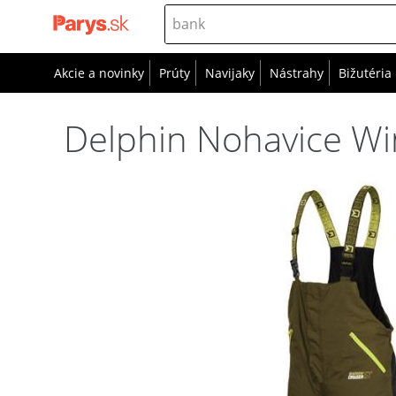
Akcie a novinky
Prúty
Navijaky
Nástrahy
Bižutéria
Delphin Nohavice Win