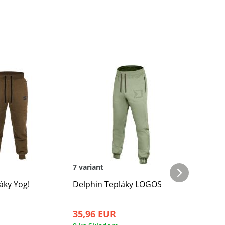
Doprava 
7 variant
7 variant
áky Yog!
Delphin Tepláky LOGOS
Delphin
35,96 EUR
47,66 