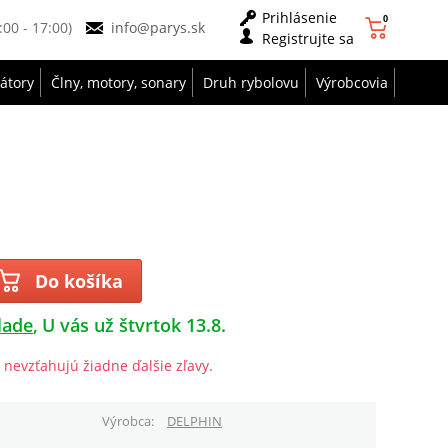
Prihlásenie
0
9:00 - 17:00)
info@parys.sk
Registrujte sa
zátory
Člny, motory, sonary
Druh rybolovu
Výrobcovia
Do košíka
lade
U vás už štvrtok 13.8.
 nevzťahujú žiadne ďalšie zľavy.
Výrobca
DELPHIN