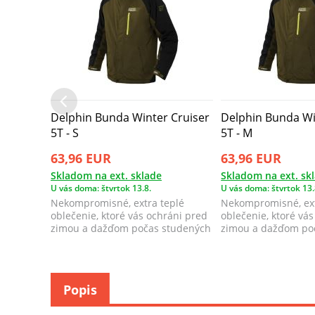
Delphin Bunda Winter Cruiser
Delphin Bunda Wi
5T - S
5T - M
63,96 EUR
63,96 EUR
Skladom na ext. sklade
Skladom na ext. sk
U vás doma: štvrtok 13.8.
U vás doma: štvrtok 13.
Nekompromisné, extra teplé
Nekompromisné, ext
oblečenie, ktoré vás ochráni pred
oblečenie, ktoré vá
zimou a dažďom počas studených
zimou a dažďom po
zimných ...
zimných ...
Popis