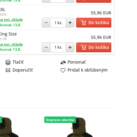
štvrtok 13.8.
XXL
55,96 EUR
6032
a ext. sklade
Do košíka
štvrtok 13.8.
King Size
55,96 EUR
2178
a ext. sklade
Do košíka
štvrtok 13.8.
Tlačiť
Porovnať
Doporučiť
Pridať k obľúbeným
a
Doprava zdarma
Doprava 