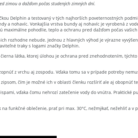
red zimou a dažďom počas studených zimných dní.
čkou Delphin a testovaný v tých najhorších poveternostných podmi
ndy a nohavíc. Vonkajšia vrstva bundy aj nohavíc je vyrobená z 
 maximálne pohodlie, teplo a ochranu pred dažďom počas vašich r
 nich rozhodne nebude. Jednou z hlavných výhod je výrazne vyvýšen
aviteľné traky s logami značky Delphin.
á čierna látka, ktorej úlohou je ochrana pred znehodnotením, týcht
ozopnúť z vrchu aj zospodu. Vďaka tomu sa v prípade potreby nemusí
ipsom, čím je možné ich v oblasti členku rozšíriť ale aj obopnúť t
pami, vďaka čomu nehrozí zatečenie vody do vnútra. Praktické put
 na funkčné oblečenie, prať pri max. 30°C, nežmýkať, nežehliť a v 