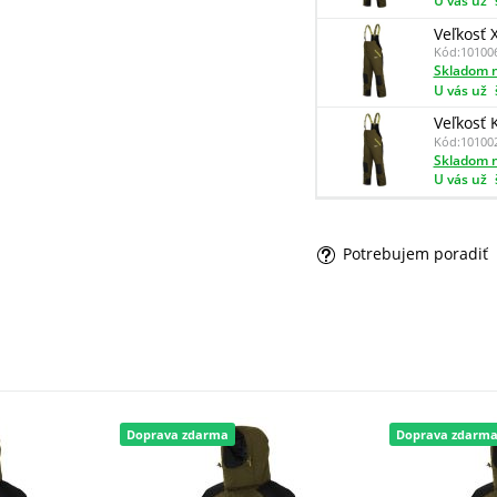
U vás už
Veľkosť 
Kód:
10100
Skladom n
U vás už
Veľkosť 
Kód:
10100
Skladom n
U vás už
Potrebujem poradiť
Doprava zdarma
Doprava zdarm