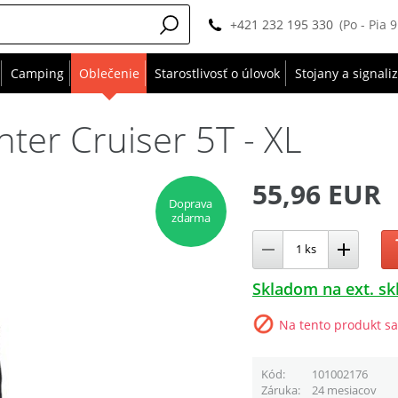
+421 232 195 330
(Po - Pia 
Camping
Oblečenie
Starostlivosť o úlovok
Stojany a signali
ter Cruiser 5T - XL
55,96 EUR
Doprava
zdarma
Skladom na ext. sk
Na tento produkt sa
Kód
101002176
Záruka
24 mesiacov