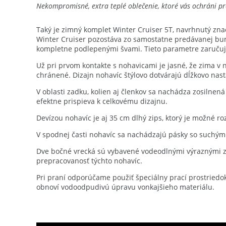
Nekompromisné, extra teplé oblečenie, ktoré vás ochráni p
Taký je zimný komplet Winter Cruiser 5T, navrhnutý zna
Winter Cruiser pozostáva zo samostatne predávanej bu
kompletne podlepenými švami. Tieto parametre zaručujú
Už pri prvom kontakte s nohavicami je jasné, že zima v
chránené. Dizajn nohavíc štýlovo dotvárajú dĺžkovo nast
V oblasti zadku, kolien aj členkov sa nachádza zosilnen
efektne prispieva k celkovému dizajnu.
Devízou nohavíc je aj 35 cm dlhý zips, ktorý je možné r
V spodnej časti nohavíc sa nachádzajú pásky so suchým z
Dve bočné vrecká sú vybavené vodeodlnými výraznými zis
prepracovanosť týchto nohavíc.
Pri praní odporúčame použiť špeciálny prací prostriedok
obnoví vodoodpudivú úpravu vonkajšieho materiálu.