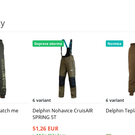
ky
Doprava zdarma
Novinka
6 variant
6 variant
Catch me
Delphin Nohavice CruisAIR
Delphin Tepl
SPRING 5T
51,26 EUR