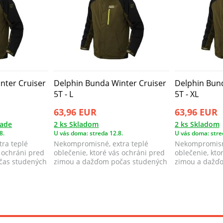
nter Cruiser
Delphin Bunda Winter Cruiser
Delphin Bund
5T - L
5T - XL
63,96 EUR
63,96 EUR
lade
2 ks Skladom
2 ks Skladom
8.
U vás doma: streda 12.8.
U vás doma: stre
ra teplé
Nekompromisné, extra teplé
Nekompromisné
s ochráni pred
oblečenie, ktoré vás ochráni pred
oblečenie, kto
čas studených
zimou a dažďom počas studených
zimou a dažď
zimných ...
zimných ...