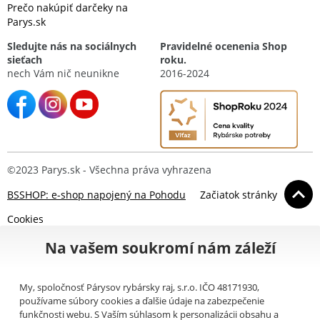
Prečo nakúpiť darčeky na
Parys.sk
Sledujte nás na sociálnych
Pravidelné ocenenia Shop
sieťach
roku.
nech Vám nič neunikne
2016-2024
©2023 Parys.sk - Všechna práva vyhrazena
BSSHOP: e-shop napojený na Pohodu
Začiatok stránky
Cookies
Na vašem soukromí nám záleží
My, spoločnosť Párysov rybársky raj, s.r.o. IČO 48171930,
používame súbory cookies a ďalšie údaje na zabezpečenie
funkčnosti webu. S Vaším súhlasom k personalizácii obsahu a