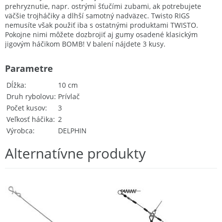
prehryznutie, napr. ostrými šťučími zubami, ak potrebujete
väčšie trojháčiky a dlhší samotný nadväzec. Twisto RIGS
nemusíte však použiť iba s ostatnými produktami TWISTO.
Pokojne nimi môžete dozbrojiť aj gumy osadené klasickým
jigovým háčikom BOMB! V balení nájdete 3 kusy.
Parametre
Dĺžka
10 cm
Druh rybolovu
Prívlač
Počet kusov
3
Veľkosť háčika
2
Výrobca
DELPHIN
Alternatívne produkty