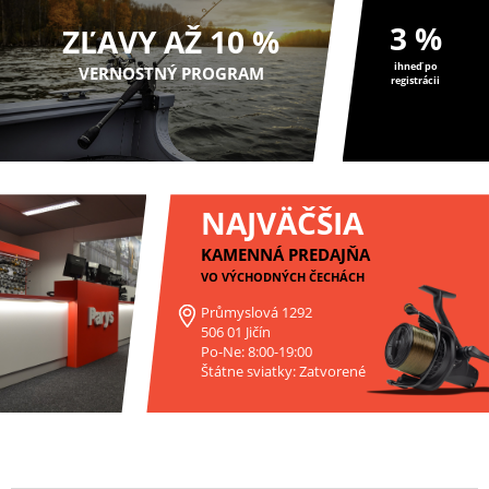
3 %
ZĽAVY AŽ 10 %
ihneď po
VERNOSTNÝ PROGRAM
registrácii
NAJVÄČŠIA
KAMENNÁ PREDAJŇA
VO VÝCHODNÝCH ČECHÁCH
Průmyslová 1292
506 01 Jičín
Po-Ne: 8:00-19:00
Štátne sviatky: Zatvorené