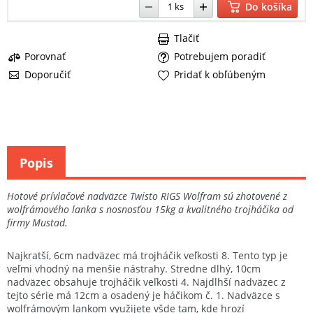
Do košíka
Tlačiť
Porovnať
Potrebujem poradiť
Doporučiť
Pridať k obľúbeným
Popis
Hotové prívlačové nadväzce Twisto RIGS Wolfram sú zhotovené z
wolfrámového lanka s nosnosťou 15kg a kvalitného trojháčika od
firmy Mustad.
Najkratší, 6cm nadväzec má trojháčik veľkosti 8. Tento typ je
veľmi vhodný na menšie nástrahy. Stredne dlhý, 10cm
nadväzec obsahuje trojháčik veľkosti 4. Najdlhší nadväzec z
tejto série má 12cm a osadený je háčikom č. 1. Nadväzce s
wolfrámovým lankom využijete všde tam, kde hrozí