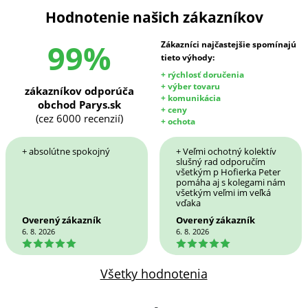
Hodnotenie našich zákazníkov
99%
Zákazníci najčastejšie spomínajú
tieto výhody:
+ rýchlosť doručenia
+ výber tovaru
zákazníkov odporúča
+ komunikácia
obchod Parys.sk
+ ceny
(cez 6000 recenzií)
+ ochota
+ absolútne spokojný
+ Veľmi ochotný kolektív
slušný rad odporučím
všetkým p Hofierka Peter
pomáha aj s kolegami nám
všetkým veľmi im veľká
vďaka
Overený zákazník
Overený zákazník
6. 8. 2026
6. 8. 2026
5
5
Všetky hodnotenia