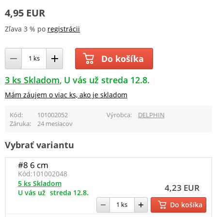
4,95 EUR
Zľava 3 % po
registrácii
Do košíka
3 ks Skladom
U vás už streda 12.8.
Mám záujem o viac ks, ako je skladom
Kód
101002052
Výrobca
DELPHIN
Záruka
24 mesiacov
Vybrať variantu
#8 6 cm
Kód:
101002048
5 ks Skladom
4,23 EUR
U vás už
streda 12.8.
Do košíka