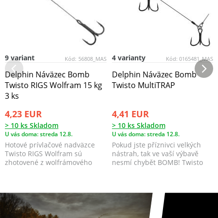
9 variant
4 varianty
Kód:
56808_MAS
Kód:
0165481_MAS
Delphin Náväzec Bomb
Delphin Náväzec Bomb
Twisto RIGS Wolfram 15 kg
Twisto MultiTRAP
3 ks
4,23 EUR
4,41 EUR
> 10 ks Skladom
> 10 ks Skladom
U vás doma: streda 12.8.
U vás doma: streda 12.8.
Hotové prívlačové nadväzce
Pokud jste příznivci velkých
Twisto RIGS Wolfram sú
nástrah, tak ve vaší výbavě
zhotovené z wolfrámového
nesmí chybět BOMB! Twisto
lanka s nosnosťou 15kg a ...
MultiTRAP.